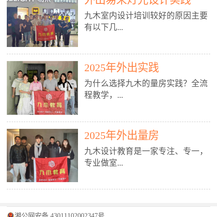
装施工图、深化图、节点大样、规
职授课，每月还在做真实项目。•
核心强项。• 课程完全贴合长沙本
范出图• 3DMAX+Vray：工装效果
九木室内设计培训较好的原因主要
不只教按钮操作，更讲建模逻辑、
地市场（户型、材料、工艺、客户
图、灯光、材质、商业空间表现•
有以下几...
材质真实感、灯光氛围、客户视
习惯），学完就能用。二、总监级
SU草图大师：快速建模、方案推敲
角、出图规范。• 创始人/艺术总监
全职师资，讲真东西• 老师都是10
• 酷家乐：快速出方案、全景图、
亲自带课，拿过行业金奖，懂设计
年+实战设计总监，全职授课，每
谈单展示• PS：效果图后期、方案
点： 1. 专注室内设计教育：是湖南
也懂市场。✅ 三、实战：3倍实操
2025年外出实践
月还在做真实项目。• 不只教软
排版、汇报PPT4. 材料与施工（工
唯一一家专业做室内设计教育的学
+真实项目，拒绝纸上谈兵• 实践课
件，更讲量房、谈单、预算、避
为什么选择九木的量房实践？全流
装最值钱的部分）• 工装常用材
校，专注设计教育20年，是专一、
时是理论3倍+，每周工地/材料市
坑、落地，都是一线经验。• 创始
程教学，...
料：地砖、石材、铝扣板、防火
专业、专注的高端室内设计培训品
场/家具馆实训。• 全程做真实项
人杨程老师亲自授课，拿过行业金
板、乳胶漆、木饰面、玻璃、不锈
牌，采用专业、实战的“理论加实
目：量房→CAD导入→SU建模
奖，懂设计也懂市场。三、实战为
钢• 施工工艺：吊顶、隔墙、地
践”教学模式，能从多方面培养室
→Enscape实时渲染→出图→谈单
王，拒绝纸上谈兵• 实践课时是理
从理论到落地 学习量房核心工
面、水电、防水、强弱电、消防改
内设计人才。2. 师资力量雄厚：由
2025年外出量房
→工地跟进。• 毕业至少15套SU模
论3倍+，每周工地/材料市场实
具：卷尺、激光测距仪、记录本
造• 成本控制：工装预算、报价、
10年以上经验的设计总监亲自授
型+10套高质量渲染图+3套完整方
训。• 学员全程参与真实项目：量
九木设计教育是一家专注、专一，
等，掌握“墙面平整度检测”“管道
损耗、工期管理• 工地实践：量
课，教师均为公司全职设计总监，
案，作品集直接求职。• 建模关联
房→CAD/酷家乐→拆单→预算→
专业做室...
定位”“空间动线规划”等实操技
房、现场交底、施工问题处理5. 方
在本行业从事设计工作8 - 10年以
CAD尺寸，渲染可预览材料/灯光/
谈单→工地跟进。• 毕业至少15套
巧。 结合CAD软件现场绘制原始
案设计能力（从0到完整方案）• 需
上。他们每月都有项目要做，能带
动线，提前发现落地问题。✅ 四、
施工图+3个完整案例，作品集直接
结构图，理解户型优缺点，为设计
求分析：客户定位、预算、风格、
领学生参与量房、谈单等实践活
课程：全链路，学完就是“会渲染
找工作。四、全链路课程，学完就
内设计培训的机构，拥有19年的丰
方案提供精准依据。工地实地教
功能• 平面布局：动线、分区、效
动，让学生学完可直接上岗，且对
的设计师”• 软件精通：SU建模（组
是设计师• 覆盖：软件（CAD/酷家
富经验。无论您是否有设计基础，
学，直面真实挑战 走进真实装修
率、合规• 风格设计：现代、极
学生认真负责。3. 教学模式多样：
件/场景/剖面/联动CAD）+
湘公网安备 43011102002347号