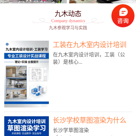
九木动态
Company dynamics
九木参观学习与实践
工装在九木室内设计培训
能学到东西吗?
在九木室内设计培训，工装（公
装）是核心...
模块之一，能学到非常系统、落
地、能直接用于工作的东西，不是
泛泛而谈，而是从规范、软件、材
料、施工到真实项目全链路覆盖。
下面给你讲得非常细、非常全面。
长沙学校草图渲染为什么
一、能学到什么（工装核心内容）
1. 工装类型全覆盖（真实商业空
九木室内设计培训机构
长沙学草图渲染
间）• 餐饮空间：中餐厅、西餐