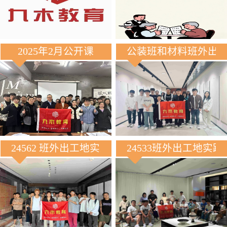
2025年2月公开课
公装班和材料班外出
24562 班外出工地实践
24533班外出工地实践