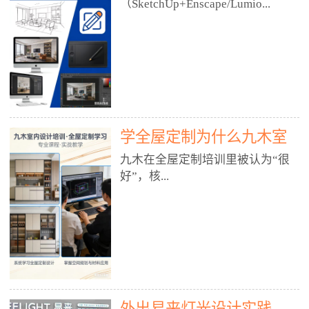
好？
（SketchUp+Enscape/Lumio...
厅、快餐店、奶茶店、火锅店等布
局、动线、后厨、消防、排烟、照
明、材料耐脏耐磨• 办公空间：开
n），九木之所以公认好，核心是
放式办公、会议室、接待区、茶水
只做室内、实战落地、全链路、本
间、强弱电规划• 酒店/民宿：大
地适配、总监带教、就业强，不是
堂、客房、走廊、布草间、消防疏
只教软件，而是教“能直接出图、
散• 商业店铺：服装店、美容院、
谈单、落地”的设计师能力。✅
网咖、展厅、培训机构• 公共空
学全屋定制为什么九木室
一、专一：20年只做室内，草图渲
间：展厅、会所、小型商业综合体
染是核心强项• 湖南少有的只做室
内设计培训机构好？
九木在全屋定制培训里被认为“很
2. 工装必备规范（非常关键）• 消
内设计培训的机构，不搞杂课，
好”，核...
防规范：疏散宽度、喷淋、烟感、
SketchUp+Enscape/Lumion是核心
防火分区、材料阻燃等级• 人体工
课程。• 课程完全贴合长沙本地市
程学：通道宽度、桌椅高度、动线
场：户型、材料、工艺、客户审
心是专注、实战、全链路、本地深
效率• 建筑规范：承重墙、梁位、
美、谈单习惯，学完就能用。• 不
耕、就业强，不是只教软件，而是
层高、设备井、强弱电、给排水•
教泛泛建模，只教室内定制/家装/
教“能直接上岗的设计师能力”。
工装制图标准：平面图、立面图、
工装的草图渲染逻辑。✅ 二、师
一、18年只做室内/全屋定制，够
节点大样、剖面图、材料表3. 全套
资：总监级全职，懂渲染更懂落地
专一• 湖南少有的只做室内设计培
软件技能（工装必备）• CAD：工
• 老师都是10年+实战设计总监，全
外出易来灯光设计实践
训的机构，不搞杂课，全屋定制是