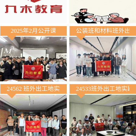
2025年2月公开课
公装班和材料班外出
24562 班外出工地实践
24533班外出工地实践