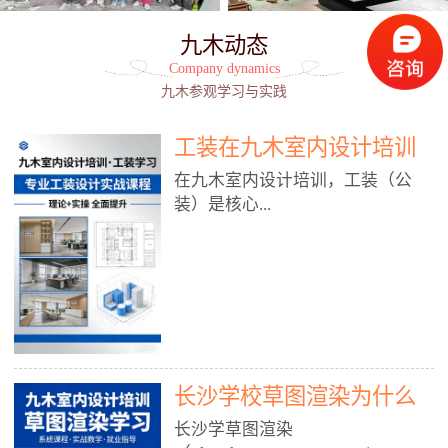
九木动态
Company dynamics
九木参观学习与实践
工装在九木室内设计培训
能学到东西吗?
在九木室内设计培训，工装（公
装）是核心...
模块之一，能学到非常系统、落
地、能直接用于工作的东西，不是
泛泛而谈，而是从规范、软件、材
料、施工到真实项目全链路覆盖。
下面给你讲得非常细、非常全面。
长沙学校草图渲染为什么
一、能学到什么（工装核心内容）
1. 工装类型全覆盖（真实商业空
九木室内设计培训机构
长沙学草图渲染
间）• 餐饮空间：中餐厅、西餐