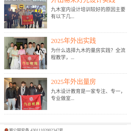
装施工图、深化图、节点大样、规
职授课，每月还在做真实项目。•
核心强项。• 课程完全贴合长沙本
范出图• 3DMAX+Vray：工装效果
九木室内设计培训较好的原因主要
不只教按钮操作，更讲建模逻辑、
地市场（户型、材料、工艺、客户
图、灯光、材质、商业空间表现•
有以下几...
材质真实感、灯光氛围、客户视
习惯），学完就能用。二、总监级
SU草图大师：快速建模、方案推敲
角、出图规范。• 创始人/艺术总监
全职师资，讲真东西• 老师都是10
• 酷家乐：快速出方案、全景图、
亲自带课，拿过行业金奖，懂设计
年+实战设计总监，全职授课，每
谈单展示• PS：效果图后期、方案
点： 1. 专注室内设计教育：是湖南
也懂市场。✅ 三、实战：3倍实操
2025年外出实践
月还在做真实项目。• 不只教软
排版、汇报PPT4. 材料与施工（工
唯一一家专业做室内设计教育的学
+真实项目，拒绝纸上谈兵• 实践课
件，更讲量房、谈单、预算、避
为什么选择九木的量房实践？全流
装最值钱的部分）• 工装常用材
校，专注设计教育20年，是专一、
时是理论3倍+，每周工地/材料市
坑、落地，都是一线经验。• 创始
程教学，...
料：地砖、石材、铝扣板、防火
专业、专注的高端室内设计培训品
场/家具馆实训。• 全程做真实项
人杨程老师亲自授课，拿过行业金
板、乳胶漆、木饰面、玻璃、不锈
牌，采用专业、实战的“理论加实
目：量房→CAD导入→SU建模
奖，懂设计也懂市场。三、实战为
钢• 施工工艺：吊顶、隔墙、地
践”教学模式，能从多方面培养室
→Enscape实时渲染→出图→谈单
王，拒绝纸上谈兵• 实践课时是理
从理论到落地 学习量房核心工
面、水电、防水、强弱电、消防改
内设计人才。2. 师资力量雄厚：由
2025年外出量房
→工地跟进。• 毕业至少15套SU模
论3倍+，每周工地/材料市场实
具：卷尺、激光测距仪、记录本
造• 成本控制：工装预算、报价、
10年以上经验的设计总监亲自授
型+10套高质量渲染图+3套完整方
训。• 学员全程参与真实项目：量
九木设计教育是一家专注、专一，
等，掌握“墙面平整度检测”“管道
损耗、工期管理• 工地实践：量
课，教师均为公司全职设计总监，
案，作品集直接求职。• 建模关联
房→CAD/酷家乐→拆单→预算→
专业做室...
定位”“空间动线规划”等实操技
房、现场交底、施工问题处理5. 方
在本行业从事设计工作8 - 10年以
CAD尺寸，渲染可预览材料/灯光/
谈单→工地跟进。• 毕业至少15套
巧。 结合CAD软件现场绘制原始
案设计能力（从0到完整方案）• 需
上。他们每月都有项目要做，能带
动线，提前发现落地问题。✅ 四、
施工图+3个完整案例，作品集直接
结构图，理解户型优缺点，为设计
求分析：客户定位、预算、风格、
领学生参与量房、谈单等实践活
课程：全链路，学完就是“会渲染
找工作。四、全链路课程，学完就
内设计培训的机构，拥有19年的丰
方案提供精准依据。工地实地教
功能• 平面布局：动线、分区、效
动，让学生学完可直接上岗，且对
的设计师”• 软件精通：SU建模（组
是设计师• 覆盖：软件（CAD/酷家
富经验。无论您是否有设计基础，
学，直面真实挑战 走进真实装修
率、合规• 风格设计：现代、极
学生认真负责。3. 教学模式多样：
件/场景/剖面/联动CAD）+
湘公网安备 43011102002347号