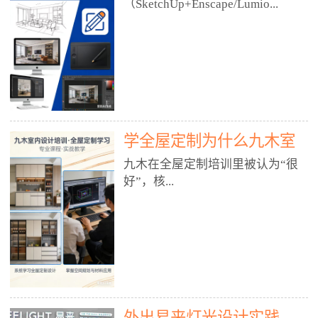
好？
（SketchUp+Enscape/Lumio...
厅、快餐店、奶茶店、火锅店等布
局、动线、后厨、消防、排烟、照
明、材料耐脏耐磨• 办公空间：开
n），九木之所以公认好，核心是
放式办公、会议室、接待区、茶水
只做室内、实战落地、全链路、本
间、强弱电规划• 酒店/民宿：大
地适配、总监带教、就业强，不是
堂、客房、走廊、布草间、消防疏
只教软件，而是教“能直接出图、
散• 商业店铺：服装店、美容院、
谈单、落地”的设计师能力。✅
网咖、展厅、培训机构• 公共空
学全屋定制为什么九木室
一、专一：20年只做室内，草图渲
间：展厅、会所、小型商业综合体
染是核心强项• 湖南少有的只做室
内设计培训机构好？
九木在全屋定制培训里被认为“很
2. 工装必备规范（非常关键）• 消
内设计培训的机构，不搞杂课，
好”，核...
防规范：疏散宽度、喷淋、烟感、
SketchUp+Enscape/Lumion是核心
防火分区、材料阻燃等级• 人体工
课程。• 课程完全贴合长沙本地市
程学：通道宽度、桌椅高度、动线
场：户型、材料、工艺、客户审
心是专注、实战、全链路、本地深
效率• 建筑规范：承重墙、梁位、
美、谈单习惯，学完就能用。• 不
耕、就业强，不是只教软件，而是
层高、设备井、强弱电、给排水•
教泛泛建模，只教室内定制/家装/
教“能直接上岗的设计师能力”。
工装制图标准：平面图、立面图、
工装的草图渲染逻辑。✅ 二、师
一、18年只做室内/全屋定制，够
节点大样、剖面图、材料表3. 全套
资：总监级全职，懂渲染更懂落地
专一• 湖南少有的只做室内设计培
软件技能（工装必备）• CAD：工
• 老师都是10年+实战设计总监，全
外出易来灯光设计实践
训的机构，不搞杂课，全屋定制是