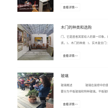
板、5厘板、9厘板、12厘板、15厘板和
查看详情>>
加入胶水、添加剂压制而成的薄型板
.5毫米，楔形棱边深度偏差应在0.6－
途分：分为A类刨...
量在9.5千克左右，断裂荷载纵向3
包装箱应完好、无破损、无水渍，打
木门的种类和选购
吊顶时，一定要向经销商索要质检报
门，它是居者其家给人的第一印象，
如，表面有光泽，无划痕；用手敲击
求。1、木门的种类 1、实木复合门
足：热收缩率小于0.3％，氧指数大于
静曲强度大于500兆帕。4、金属制品吊
查看详情>>
等粘合而成，外贴密度板和实木木皮
白松，表面则为实木单板。由于白松
裂。另外，实木复合门还具有保温、
玻璃
样，款式丰富，或精致的欧式雕花，
玻璃概述 玻璃在装修中的使用是
间，因而也称实木造型门。高档的实
要分为平板玻璃和特种玻璃。平板玻璃
木门昂贵的造价，实木复合门的价格一般
木、樱桃木、莎比利等木门，则需1
查看详情>>
天然质感，且美观、抗冲击力强，而