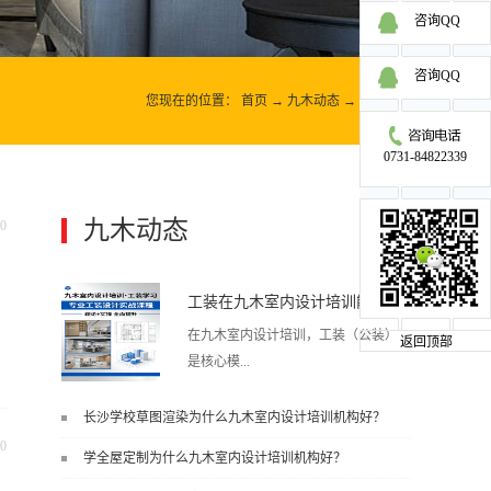
咨询QQ
咨询QQ
您现在的位置：
首页
→
九木动态
→
九木动态
0731-84822339
九木动态
0
更多>>
工装在九木室内设计培训能学到东西吗?
在九木室内设计培训，工装（公装）
返回顶部
是核心模...
长沙学校草图渲染为什么九木室内设计培训机构好？
块之一，能学到非常系统、落地、能
0
学全屋定制为什么九木室内设计培训机构好？
直接用于工作的东西，不是泛泛而