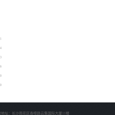
1
4
3
6
0
0
校地址：长沙雨花区香樟路云集国际大厦11楼