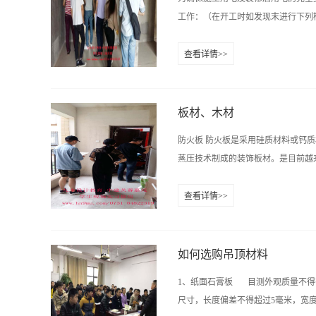
训告诉你，咨询电话彭老师134675
工作：（在开工时如发现末进行下列检查，
的门相对，这样会对住宅的风水有一
个地方是相冲的，在设计卫生间的时
查看详情>>
物品会破坏住宅的风水。名称：九木设计培
工应观察原电路是否有漏电保护安装
QQ:...
工应找到电视，电话，网线的入户接
是多大，电线布置是否分色，电源开关
板材、木材
2.1必须有劳动部门电工证的电工
防火板 防火板是采用硅质材料或钙
经理100/次。无电工证的师傅布线
蒸压技术制成的装饰板材。是目前越来
处处注意安全，严格按操作规程进行
部分的距离不得小于1.5米。如发现施
查看详情>>
工现场用电安全规范：2.4.1工地
火的因素。防火板的施工对于粘贴胶
线末用电缆的，违者当场没收，并罚项目经
0.8mm、1mm和1.2mm。大芯
而成，一般为五层结构。大芯板竖向
如何选购吊顶材料
称大芯板。大芯板是由两片单板中间
1、纸面石膏板 目测外观质量不得
制成。具有材质轻、强度高、良好的弹
尺寸，长度偏差不得超过5毫米，宽度偏
细芯板，由三层或多层1mm厚的单