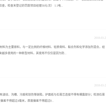
15852大门玄关风水禁忌中最重要的一点就是大门玄关不可以与卫生间的门或者是其他
检查末登记的罚款项目经理50元/次） 1.1电...
定的影响，因为玄关是引进财气的，而卫生间却是充满了秽浊之气的地方，这样的两
候一定要注意到这些问题，还有就是面对大门玄关的地方不可以有尖角的物品，这种
训中心咨询电话：彭老师：0731-84822339 13467515852 在线咨询
置，电源分几个回路供电的，分别是什么回路，是否有地线，电路总负荷是多少1.2电
线盒，且检测电话线有几个回路。1.3检测每个开关，插座是否通电，电线的载荷能力
是否左零右火。1.4询问业主能否找到原始电路图。 2、施工现场临时用电管理规范
2018
-
03
-
2
才能上岗作业，按国家有关电工规范操作，如发现布线、安装的师傅没有电工证、罚项目
质材料为主要原料，与一定比例的纤维材料、轻质骨料、黏合剂和化学添加剂混合，经
安装必须有电工证的师傅现场指导。2.2在施工现场作业时应集中精力，时时想到安全，
越多使用的一种新型材料，其使用不仅仅是因为防...
施工，严禁酒后违章作业。2.3施工现场用焊接、切割等必须有防火措施，火焰与带电
工现场用火焊接、切割等，而末进行现场易燃物品保护的，罚项目经理100/次。2.4施
临时要用缆线，从插座取电时，必须有插头。严禁用其它方式取电。如发现电动工具的导
水的要求比较高，质量较好的防火板价格比装饰面板也要贵。防火板的厚度一般为
理100/次。2.4.2开关箱内必须有漏电保...
板 大芯板是一种特殊的夹芯胶合板，是由厚度相同、长度不一的木条平行排列，并紧密拼接
(以芯材走向区分)抗弯压强度差，但横向抗弯压强度较高。细木工板 细木工板行内俗
2018
-
03
-
2
粘压拼接木板而成。 夹板 也叫胶合板，三层或多层一毫米厚的单板或薄板胶贴热压
有波纹、沟槽、污痕和划伤等缺陷，护面纸与石膏芯连接不得有裸露部分；检测石膏
性和韧性，耐冲击和振动、易加工和涂饰、绝缘等优点胶合板(plywood) 行内俗称
差不得超过4毫米，厚度偏差不得超过0...
板或薄板胶贴热压制成。它是目前手工制作家具中最为常用的材料。夹板一般分为3厘