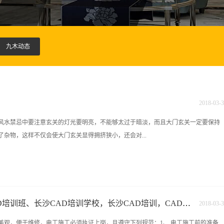
九木动态
2018
-
03
-
3
风水禁忌中要注意玄关的灯光要明亮，不能够太过于暗淡，而且大门玄关一定要保持
杂物，这样不仅会使大门玄关显得拥挤狭小，还会对...
关处还可以摆放一些吉祥物品和风水摆件，例如麒麟。玄关的墙面的颜色尽量使用中
暖色的色调，而不可以是深沉的颜色。因为这种颜色可以让人感觉到舒适和放松，而
也是大门玄关风水禁忌中的一点。玄关处也可以放置一些风水画，但是绝对不可以容
九木装饰电工施工规范-CAD培训班、长沙CAD培训学校，长沙CAD培训，CAD培训学校，CAD软件培训
2018
-
03
-
3
因为这样的画会使家人的脾气变得暴躁不安，还会让家人容易受到伤害。九木设计培
美观，便于维修，电工施工必须执证上岗，且遵守下列规范：1、 电工施工前的准备