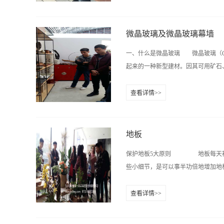
法平板玻璃(分有槽/无槽两种)、
是较容易破损，且怕水。2、实木门：实
动生产率高及利于管理等方面的因素
常见的品种一一说明： 一、 普通
微晶玻璃及微晶玻璃幕墙
玻璃，就是指厚度3mm的玻璃。这种
一、什么是微晶玻璃 微晶玻璃（CRY
起来的一种新型建材。因其可用矿石、
查看详情>>
产原料，且生产过程中无污染，产品
瓷及天然石材的三重优点，优於天石
上的绝缘材料，大规模集成电路的底
地板
的21世纪的新型材料。 二、微晶
保护地板5大原则 地板每天被出
化热处理，使原单一的玻璃相形成了
些小细节，是可以事半功倍地增加地板
体，后者全是非晶体。微晶玻璃表面
体。 微晶玻璃的综合性能主要决定
查看详情>>
量。 后两种因素是由微晶玻璃晶化
保护地板的要点，让您的地板更
石、β石英、氟金云母、二硅酸锂等
1.各式地板
所需性能，为此常选用CaO-A...