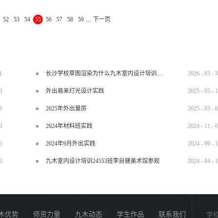
勤于吸尘。特别要注...
52
53
54
55
56
57
58
59
...
下一页
1
长沙学校草图渲染为什么九木室内设计培训机构好？
2026
-
03
-
3
0
外出易来灯光设计实践
2025
-
05
-
1
3
2025年外出量房
2025
-
03
-
0
0
2024年材料班实践
2024
-
11
-
0
6
2024年9月外出实践
2024
-
09
-
1
9
九木室内设计培训24553班李自健美术馆参观
2024
-
04
-
1
木优势
师资力量
九木动态
学生作品
联系我们
学