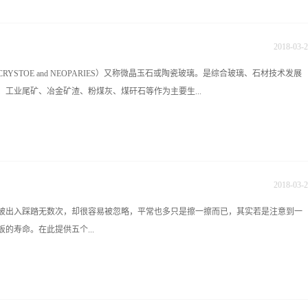
平拉法平板玻璃和浮法玻璃。由于浮法玻璃由于厚度均匀、上下表面平整平行，再加上劳
木门是以取...
影响，浮法玻璃正成为玻璃制造方式的主流。而特种玻璃则品种众多，下面按装修中
平板玻璃。 1、 3--4厘玻璃， mm在日常中也称为厘。我们所说的3厘
2018
-
03
-
2
规格的玻璃主要用于画框表面。 ...
STOE and NEOPARIES）又称微晶玉石或陶瓷玻璃。是综合玻璃、石材技术发展
工业尾矿、冶金矿渣、粉煤灰、煤矸石等作为主要生...
本身无放射性污染，故又被称为环保产品或绿色材料。 微晶玻璃集中了玻璃、陶
材和陶瓷，可用於建筑幕墙及室内高档装饰，还可做机械上的结构材料，电子、电工
板材料、微波炉耐热列器皿、化工与防腐材料和矿山耐磨材料等等。是具有发展前途
2018
-
03
-
2
玻璃的组成 把加有晶核剂或不加晶核剂的特定组成的玻璃，在有控条件下进行晶
入踩踏无数次，却很容易被忽略，平常也多只是擦一擦而已，其实若是注意到一
有微晶相和玻璃相均匀分布的复合材料。微晶玻璃和普通玻璃区别是：前者部分是晶
的寿命。在此提供五个...
可呈现天然石条纹和颜色的不透明体，而玻璃则是各种颜色、不同程序的透明
三大因素：原始组成的成份、微晶体的尺寸和数量、残余玻璃相的性质和数
热处理技术决定。微晶玻璃的原始组成不同，其晶相的种类也不同，例如有β硅灰
加耐用，辛苦DIY地板的心血更能历久弥新。
，各种晶相赋予微晶玻璃的不同性能，在上述晶相中，β硅灰石晶相具有建筑微晶玻璃
都需要经常除尘 平时用扫帚或