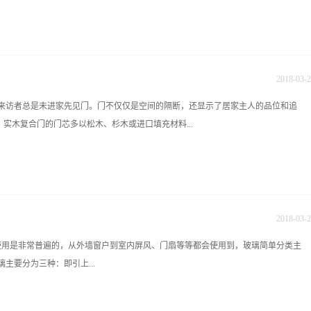
18厘板六种规格(1厘指1mm)刨花板(Flakeboard) 刨花板是用木材碎料为主要原料，
材。按压制方法可分为挤压刨花板、平压刨花板两类。刨花板分类如下： 1、根据用
2.5毫米之间，棱边宽度应在40－80毫米之间，含水率小于2.5％，9毫米板每平方米重
92牛、横向167牛；购买时应向经销商索要检测报告进行审验。2、矿棉吸音板 观察
开包装箱观察吸音板，表面要干净、无污点、无磨损。3、塑料PVC扣板 选购PVC
2018
-
03
-
2
告和产品检测合格证。目测外观质量：板面应平整光滑，无裂纹，无磕碰。能装拆自
来访者总是未进家先见门。门不仅仅是空间的隔断，还显示了居家主人的品位和追
板面声音轻脆，用手弯曲板材有较大的弹性。检查测试报告中，产品的性能指标应满
：实木复合门的门芯多以松木、杉木或进口填充材料...
35％，软化温度80℃以上，燃点300℃以上，吸水率小于15%，吸湿率小于4%，干状
顶 ...
，经高温热压后制成，并用实木线条封边。一般高级的实木复合门，其门芯多为优质
密度小、重量轻，且较容易控制含水率，因而成品门的重量都较轻，也不易变形、开
耐冲击、阻燃等特性，而且隔音效果同实木门基本相同。 由于实木复合门的造型多
2018
-
03
-
2
或中式古典的各色拼花，或时尚现代，不同装饰风格的门给予了消费者广阔的挑选空
非常普遍的，从外墙窗户到室内屏风、门扇等等都会使用到，玻璃简单分类主
木复合门不仅具有手感光滑、色泽柔和的特点，还非常环保，坚固耐用。 相比纯实
主要分为三种：即引上...
在1200-2300元左右一扇。如较高档的花梨木门，大约2300元一扇；中高档的胡桃
900元一扇。除此之外，现代木门的饰面材料以木皮和贴纸较为常见。木皮木门因富有
价格相对较高；贴纸的木门也称“纹木门”，因价格低廉，是较为大众化的产品，缺点