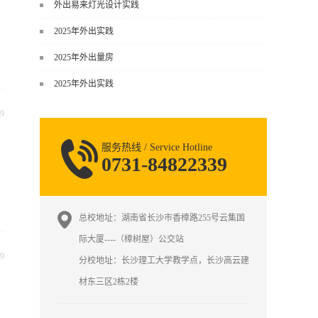
谈，而是从规范、软件、材料、施工
外出易来灯光设计实践
到真实项目全链路覆盖。下面给你讲
2025年外出实践
得非常细、非常全面。一、能学到什
么（工装核心内容）1. 工装类型全覆
2025年外出量房
盖（真实商业空间）• 餐饮空间：中餐
2025年外出实践
厅、西餐厅、快餐店、奶茶店、火锅
店等布局、动线、后厨、消防、排
9
烟、照明、材料耐脏耐磨• 办公空间：
开放式办公、会议室、接待区、茶
服务热线 / Service Hotline
水...
0731-84822339
总校地址：湖南省长沙市香樟路255号云集国
际大厦----（樟树屋）公交站
9
分校地址：长沙理工大学教学点，长沙高云建
材东三区2栋2楼