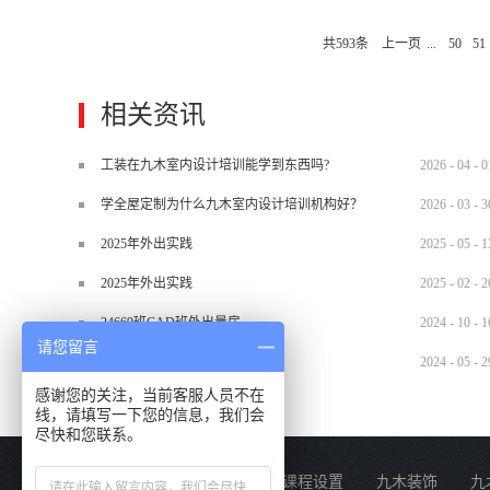
吸尘器清除灰尘，经常践踏的地方更要
共
593
条
上一页
...
50
51
相关资讯
工装在九木室内设计培训能学到东西吗?
2026
-
04
-
0
学全屋定制为什么九木室内设计培训机构好？
2026
-
03
-
3
2025年外出实践
2025
-
05
-
1
2025年外出实践
2025
-
02
-
2
24669班CAD班外出量房
2024
-
10
-
1
请您留言
2024.5.29材料班外出实训
2024
-
05
-
2
感谢您的关注，当前客服人员不在
线，请填写一下您的信息，我们会
尽快和您联系。
关于我们
课程设置
九木装饰
九