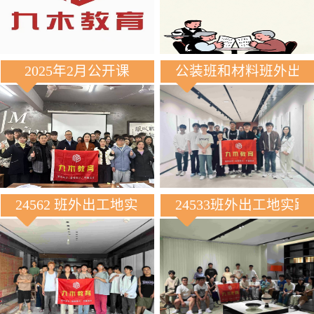
2025年2月公开课
公装班和材料班外出
24562 班外出工地实践
24533班外出工地实践