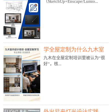
好？
（SketchUp+Enscape/Lumio...
厅、快餐店、奶茶店、火锅店等布
局、动线、后厨、消防、排烟、照
明、材料耐脏耐磨• 办公空间：开
n），九木之所以公认好，核心是
放式办公、会议室、接待区、茶水
只做室内、实战落地、全链路、本
间、强弱电规划• 酒店/民宿：大
地适配、总监带教、就业强，不是
堂、客房、走廊、布草间、消防疏
只教软件，而是教“能直接出图、
散• 商业店铺：服装店、美容院、
谈单、落地”的设计师能力。✅
网咖、展厅、培训机构• 公共空
学全屋定制为什么九木室
一、专一：20年只做室内，草图渲
间：展厅、会所、小型商业综合体
染是核心强项• 湖南少有的只做室
内设计培训机构好？
九木在全屋定制培训里被认为“很
2. 工装必备规范（非常关键）• 消
内设计培训的机构，不搞杂课，
好”，核...
防规范：疏散宽度、喷淋、烟感、
SketchUp+Enscape/Lumion是核心
防火分区、材料阻燃等级• 人体工
课程。• 课程完全贴合长沙本地市
程学：通道宽度、桌椅高度、动线
场：户型、材料、工艺、客户审
心是专注、实战、全链路、本地深
效率• 建筑规范：承重墙、梁位、
美、谈单习惯，学完就能用。• 不
耕、就业强，不是只教软件，而是
层高、设备井、强弱电、给排水•
教泛泛建模，只教室内定制/家装/
教“能直接上岗的设计师能力”。
工装制图标准：平面图、立面图、
工装的草图渲染逻辑。✅ 二、师
一、18年只做室内/全屋定制，够
节点大样、剖面图、材料表3. 全套
资：总监级全职，懂渲染更懂落地
专一• 湖南少有的只做室内设计培
软件技能（工装必备）• CAD：工
• 老师都是10年+实战设计总监，全
外出易来灯光设计实践
训的机构，不搞杂课，全屋定制是