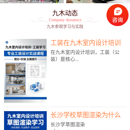
九木动态
Company dynamics
九木参观学习与实践
工装在九木室内设计培训
能学到东西吗?
在九木室内设计培训，工装（公
装）是核心...
模块之一，能学到非常系统、落
地、能直接用于工作的东西，不是
泛泛而谈，而是从规范、软件、材
料、施工到真实项目全链路覆盖。
下面给你讲得非常细、非常全面。
长沙学校草图渲染为什么
一、能学到什么（工装核心内容）
1. 工装类型全覆盖（真实商业空
九木室内设计培训机构
长沙学草图渲染
间）• 餐饮空间：中餐厅、西餐