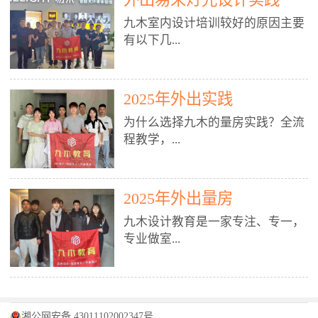
装施工图、深化图、节点大样、规
职授课，每月还在做真实项目。•
核心强项。• 课程完全贴合长沙本
范出图• 3DMAX+Vray：工装效果
九木室内设计培训较好的原因主要
不只教按钮操作，更讲建模逻辑、
地市场（户型、材料、工艺、客户
图、灯光、材质、商业空间表现•
有以下几...
材质真实感、灯光氛围、客户视
习惯），学完就能用。二、总监级
SU草图大师：快速建模、方案推敲
角、出图规范。• 创始人/艺术总监
全职师资，讲真东西• 老师都是10
• 酷家乐：快速出方案、全景图、
亲自带课，拿过行业金奖，懂设计
年+实战设计总监，全职授课，每
谈单展示• PS：效果图后期、方案
点： 1. 专注室内设计教育：是湖南
也懂市场。✅ 三、实战：3倍实操
2025年外出实践
月还在做真实项目。• 不只教软
排版、汇报PPT4. 材料与施工（工
唯一一家专业做室内设计教育的学
+真实项目，拒绝纸上谈兵• 实践课
件，更讲量房、谈单、预算、避
为什么选择九木的量房实践？全流
装最值钱的部分）• 工装常用材
校，专注设计教育20年，是专一、
时是理论3倍+，每周工地/材料市
坑、落地，都是一线经验。• 创始
程教学，...
料：地砖、石材、铝扣板、防火
专业、专注的高端室内设计培训品
场/家具馆实训。• 全程做真实项
人杨程老师亲自授课，拿过行业金
板、乳胶漆、木饰面、玻璃、不锈
牌，采用专业、实战的“理论加实
目：量房→CAD导入→SU建模
奖，懂设计也懂市场。三、实战为
钢• 施工工艺：吊顶、隔墙、地
践”教学模式，能从多方面培养室
→Enscape实时渲染→出图→谈单
王，拒绝纸上谈兵• 实践课时是理
从理论到落地 学习量房核心工
面、水电、防水、强弱电、消防改
内设计人才。2. 师资力量雄厚：由
2025年外出量房
→工地跟进。• 毕业至少15套SU模
论3倍+，每周工地/材料市场实
具：卷尺、激光测距仪、记录本
造• 成本控制：工装预算、报价、
10年以上经验的设计总监亲自授
型+10套高质量渲染图+3套完整方
训。• 学员全程参与真实项目：量
九木设计教育是一家专注、专一，
等，掌握“墙面平整度检测”“管道
损耗、工期管理• 工地实践：量
课，教师均为公司全职设计总监，
案，作品集直接求职。• 建模关联
房→CAD/酷家乐→拆单→预算→
专业做室...
定位”“空间动线规划”等实操技
房、现场交底、施工问题处理5. 方
在本行业从事设计工作8 - 10年以
CAD尺寸，渲染可预览材料/灯光/
谈单→工地跟进。• 毕业至少15套
巧。 结合CAD软件现场绘制原始
案设计能力（从0到完整方案）• 需
上。他们每月都有项目要做，能带
动线，提前发现落地问题。✅ 四、
施工图+3个完整案例，作品集直接
结构图，理解户型优缺点，为设计
求分析：客户定位、预算、风格、
领学生参与量房、谈单等实践活
课程：全链路，学完就是“会渲染
找工作。四、全链路课程，学完就
内设计培训的机构，拥有19年的丰
方案提供精准依据。工地实地教
功能• 平面布局：动线、分区、效
动，让学生学完可直接上岗，且对
的设计师”• 软件精通：SU建模（组
是设计师• 覆盖：软件（CAD/酷家
富经验。无论您是否有设计基础，
学，直面真实挑战 走进真实装修
率、合规• 风格设计：现代、极
学生认真负责。3. 教学模式多样：
件/场景/剖面/联动CAD）+
湘公网安备 43011102002347号