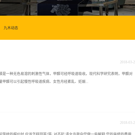
九木动态
2018
-
03
-
2
醛是一种无色易溶的刺激性气体，甲醛可经呼吸道吸收。现代科学研究表明，甲醛对
甲醛可以引起慢性呼吸道疾病、女性月经紊乱、妊娠...
体异常，甚至引起鼻咽癌。高浓度的甲醛对神经系统、免疫系统、肝脏等都有毒害。
甲醛的人，可引起鼻腔、口腔、鼻咽、咽喉、皮肤和消化道的癌症。氨氨是一种无色
最低浓度为5.3ppm。氨是一种碱性物质，它对接触的组织都有腐蚀和刺激作用。可
2018
-
03
-
2
性，并使组织脂肪皂化，破坏细胞膜结构，减弱人体对疾病的抵抗力。浓度过高时除
问笼统的报价时,应该怎样回答?答: 对不起,请允许我向您做一些解释:您的装修的费用,