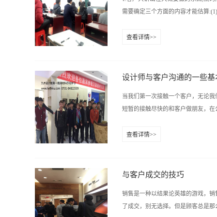
腐蚀作用外，还可通过三叉神经末梢
需要确定三个方面的内容才能估算:(1)
内挥发性有机物的一种。在通风不良
性苯中毒。已经被专家确认是严重致
查看详情>>
度粘膜刺激症状。重度中毒可出现视
价位一共有两级,主要是根据的材料等
环衰竭，心室颤动。苯在各种建筑材
当然,我们每一级的价位都会给您一个
衰变产生的自然界惟一的天然放射性惰
统报价,带不很大的欺骗性,是我们公
设计师与客户沟通的一些基
您做出基本的概算.2.当客户觉得我
当我们第一次接触一个客户，无论我
价格的高低来衡量.比较准确的衡量标准
短暂的接触尽快的和客户做朋友，在公
(3)工程的质量 在这三个方面的内
都不是科学的,也容易使客户上当受骗,
查看详情>>
公费是140元.而乙公司用一个70的
去影响客户，和他作朋友，无论客户
常常会出现这样的情况,装修项目叫同一
上也没有完美的人。所以这时候的谈
因为每个方案无论大小，都是你对自
与客户成交的技巧
己擅长的任何引导或说服手段打动客
销售是一种以结果论英雄的游戏，销
见图前设计过程中的一个约见。因为
了成交，别无选择。但是顾客总是那么“
虑。这个阶段的目的是使客户在见图