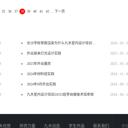
标准规范的制图方法、最新的设计理念以及最全面的装修知识。 九木教学最突出
35
36
37
38
39
40
41
42
...
下一页
施工现场，培养学员成为设计师而不是计算机操作员。同样学作图也不等于学设计，
当于把设计师的设计思想在电脑上表达出来。 名称：九木设计培训中心咨询电
15852 魏老师：0731-84822319 15387487149...
1
长沙学校草图渲染为什么九木室内设计培训机构好？
2026
-
03
-
3
0
外出易来灯光设计实践
2025
-
05
-
1
3
2025年外出量房
2025
-
03
-
0
0
2024年材料班实践
2024
-
11
-
0
6
2024年9月外出实践
2024
-
09
-
1
9
九木室内设计培训24553班李自健美术馆参观
2024
-
04
-
1
木优势
师资力量
九木动态
学生作品
联系我们
学