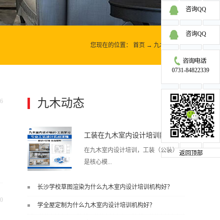
咨询QQ
咨询QQ
您现在的位置：
首页
→
九木动态
→
0731-84822339
九木动态
6
更多>>
工装在九木室内设计培训能学到东西吗?
在九木室内设计培训，工装（公装）
返回顶部
是核心模...
长沙学校草图渲染为什么九木室内设计培训机构好？
块之一，能学到非常系统、落地、能
0
学全屋定制为什么九木室内设计培训机构好？
直接用于工作的东西，不是泛泛而