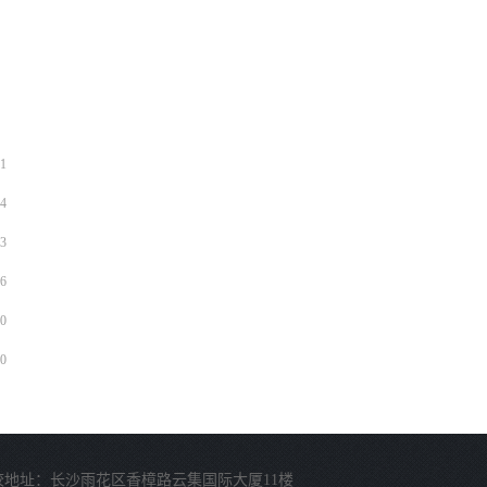
1
4
3
6
0
0
校地址：长沙雨花区香樟路云集国际大厦11楼