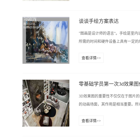
司参观学习九木设计教育是设计培训行业
具有参照性。一个优秀的设计师，必
扎实到位，并且体现我们的专业素质，使
谈谈手绘方案表达
”图画是设计师的语言“。手绘是室
所需的时间和硬件设备上具有一定的局
查看详情>>
灵感记录和描绘出来，如何用画笔及
九木能用最快最好的方法让你掌握。
与其他机构培养室内设计师的独到之处！名
零基础学员第一次3d效果图
贺老师：0731-84822319 在线咨询QQ:
3D效果图的重要性不仅仅在于图片的
长沙雨花区香樟路云集国际大厦11楼
的动画场面，其作用是相当重要。所以需要和
查看详情>>
渲染速度，增加效果图质量。3D
木设计，专业的室内设计培训学校，