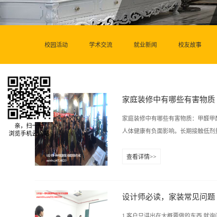
校园活动
学术交流
就业新闻
校友故事
家庭装修中有哪些有害物质
家庭装修中有哪些有害物质：甲醛甲
亲，扫一扫
人体健康有负面影响。长期接触低剂量
浏览手机云网站
查看详情>>
综合症，引起新生儿体质降低、染色
甲醛还有致畸、致癌作用，长期接触
而具有强烈刺激性臭味的气体，可感觉
设计师必读，家装常见问题
以吸收组织中的水分，使组织蛋白变
1.客户只讲出在大概要做的东西,就询