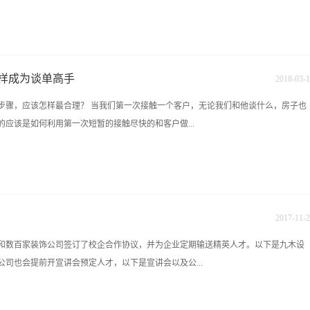
补充。事实上文字最容易引起客户的好感，同时设计说明也使很多难以用话语表达的
的阐述文字比话语更系统，更具有参照性。一个优秀的设计师，必然是个博学的人，
过程中方法很重要，以下介绍排除...销售是一种以结果论英雄的游戏，在这个过程中
是让客户感觉到我...
义的几种成交法： 1、顾客说：我要考虑一下。 对策：时间就是金钱。机不可
通常在这种情况下，顾客对产品感兴趣，但可能是还没有弄清楚你的介绍(如：某一
样成为谈单高手
2018
-
03
-
1
钱、没有决策权)不敢决策，再就是挺脱之词。所以要利用询问法将原因弄清楚，再对症
步骤，应该怎样最合理？ 当我们第一次接触一个客户，无论我们和他谈什么，房子也
到底是哪里没有解释清楚，所以您说您要考虑一下? (2)假设法： 长沙九木设计教
应该是如何利用第一次短暂的接触尽快的和客户做...
com 假设马上成交，顾客可以得到什么好处(或快乐)，如果不马上成交，有可能会失去一些到手
迅速促成交易。如：某某先生，一定是对我们的产品确是很感兴趣。假设您现在购买，
月才来一次(或才有一次促销活动)，现在有许多人都想购买这种产品，如果您不及时决
景下，动用个人的人格魅力去影响客户，和他作朋友，无论客户的个人性格有什么缺
他是我们的客户，而且世界上也没有完美的人。所以这时候的谈话应该说没有什么步
的确应该遵循一定的步骤。因为每个方案无论大小，都是你对自己心中设计的理论体
2017
-
11
-
2
的理论基础，并且动用自己擅长的任何引导或说服手段打动客户，使他接受并喜欢我们
和数百家装饰公司签订了校企合作协议，并为企业定期输送精英人才。以下是九木设
，比方说一个电话，或见图前设计过程中的一个约见。因为我们强调的理论（比如功
司也会提前开宣讲会预定人才，以下是宣讲会以及公...
户来说，需要时间考虑。这个阶段的目的是使客户在见图前先提升认识，并有了充分
拿出一个精彩的设计说明，文字的魅力是对图纸的一个补充。事实上文字最容易引起
难以用话语表达的意念从容的表达出来，对于抽象事物的阐述文字比话语更系统，更