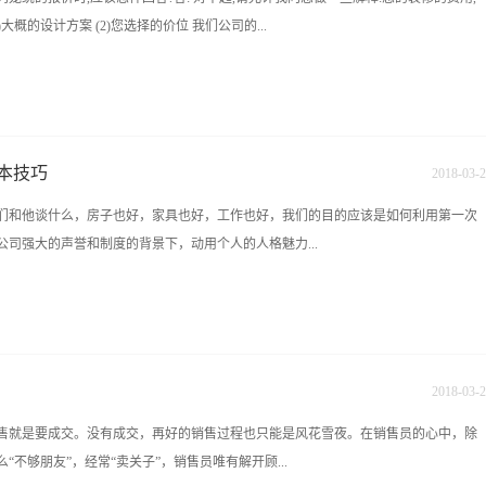
的反射作用而引起心脏停搏和呼吸停止。苯苯为无色具有特殊芳香气味的液体，是室
大概的设计方案 (2)您选择的价位 我们公司的...
的环境中工作，短时间内吸入高浓度苯蒸气可引起以中枢神经系统抑制作用为主的急
癌物质。轻度中毒会造成嗜睡、头痛、头晕、恶心、呕吐、胸部紧束感等，并可有轻
物模糊，震颤、呼吸浅而快、心律不齐、抽搐和昏迷。少数严重病例可出现呼吸和循
级,工艺的标准及以施工队伍的等级来划分的,您可根据您的经济能力进行初步的选择,
料的有机溶剂中大量存在，比如各种油漆的添加剂和一些防水材料等等。氡氡是由镭
很高的质量价格比.(3)您家的工程量 如果以上三个方面在有不确定的情况下,就为您系
性气体，它没有颜色，...
司严厉禁止的.请您将您家的平面和各房间的尺寸交给我们.我们大约半个小时内就能为
本技巧
2018
-
03
-
2
们公司的报价比其他公司高时,应该怎样回答?答:您家装修的费用划不划算,不能简单地以
们和他谈什么，房子也好，家具也好，工作也好，我们的目的应该是如何利用第一次
应该是质量价格比.这里所说的质量包括三个方面内容:(1)材料的等级 (2)工艺的标准
司强大的声誉和制度的背景下，动用个人的人格魅力...
容都不确定的情况下谈价格高低或在这三个内容都不确定的情况下比较两家公司的价格.
蒙受损失,比如,做一樘门的油漆.甲公司用一个40无的日工刷一天,那么这樘门的油漆
日工体做磨退工艺.功用两天,那么这樘门的价格和油漆质量可想而知.因此,在家装行业中
的个人性格有什么缺陷，我们应该尝试着去喜欢他。因为他是我们的客户，而且世界
个名称,价格却有高低.总的来说,我公...
话应该说没有什么步骤，但是进行到谈图纸阶段的接触，的确应该遵循一定的步骤。
己心中设计的理论体系的阐述。 第一步应该是阐明自己的理论基础，并且动用自
2018
-
03
-
2
户，使他接受并喜欢我们的理论。这个工作在见图前就该进行，比方说一个电话，或
售就是要成交。没有成交，再好的销售过程也只能是风花雪夜。在销售员的心中，除
我们强调的理论（比如功能至上，反对形式等），对于某些客户来说，需要时间考
不够朋友”，经常“卖关子”，销售员唯有解开顾...
前先提升认识，并有了充分的准备来接受我们的理念。 第二步是拿出一个精彩的设