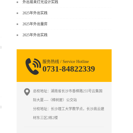
谈，而是从规范、软件、材料、施工
外出易来灯光设计实践
到真实项目全链路覆盖。下面给你讲
2025年外出实践
得非常细、非常全面。一、能学到什
么（工装核心内容）1. 工装类型全覆
2025年外出量房
盖（真实商业空间）• 餐饮空间：中餐
2025年外出实践
厅、西餐厅、快餐店、奶茶店、火锅
店等布局、动线、后厨、消防、排
0
烟、照明、材料耐脏耐磨• 办公空间：
开放式办公、会议室、接待区、茶
服务热线 / Service Hotline
水...
0731-84822339
总校地址：湖南省长沙市香樟路255号云集国
际大厦----（樟树屋）公交站
0
分校地址：长沙理工大学教学点，长沙高云建
材东三区2栋2楼