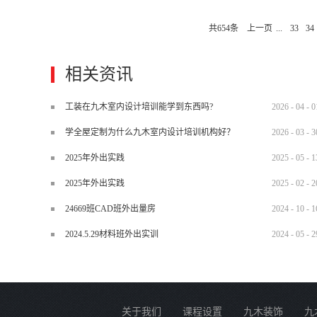
整、全面、实用。同学们将获得最为
共
654
条
上一页
...
33
34
的特点大量讲授设计技巧和实训项目
设计师具有设计思想，而作图员仅相
话：彭老师：0731-84822339 134675
相关资讯
工装在九木室内设计培训能学到东西吗?
2026
-
04
-
0
学全屋定制为什么九木室内设计培训机构好？
2026
-
03
-
3
2025年外出实践
2025
-
05
-
1
2025年外出实践
2025
-
02
-
2
24669班CAD班外出量房
2024
-
10
-
1
2024.5.29材料班外出实训
2024
-
05
-
2
关于我们
课程设置
九木装饰
九