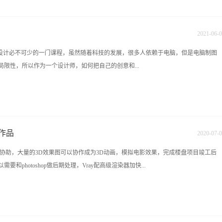
的领导者，设计师的培养基地，www.hn9m.com
然是个博学的人，文字的功力也很重要。这个步骤的目的是让客户感觉到我们的工作
客...
2021
-
06
-
0
内设计必不可少的一门课程，虽然随着科技的发展，很多人依赖于电脑，但是电脑制图
限性，所以作为一个设计师，如何把自己的创意和...
时的与客户交流沟通，成为衡量设计师专业度的标准。魔鬼手绘训练：想要学手绘，
同时锻炼学员能够一边谈单一边画草图，成单率高，并突显专业性。这也是九木不同
称：九木设计培训中心咨询电话：彭老师：0731-84822339 13467515852
作品
2020
-
07
-
0
1226652874 1006620556 九木教育培训中心官网：http://www.hn9mu.com学校地址：
协助，大量的3D效果图可以协作成为3D动画，模拟电影效果，完成楼盘项目竣工后
（樟树屋站下车）
photoshop做后期处理，Vray配高级渲染器加快...
效果图的优点是比其他三维绘图软件更真实，更敏捷。室内设计培训学校 湖南九
理论结合工地实践教学，因为专一所以更专业。从软件到制图，从手绘到设计，完