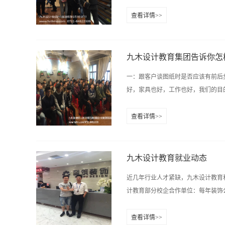
计说明，文字的魅力是对图纸的一个
查看详情>>
意念从容的表达出来，对于抽象事物
客“心中结”，才能实现成交。在这个
文字的功力也很重要。这个步骤的目的
方法很重要，以下介绍排除客户疑
失，失不再来。 (1)询问法： 
九木设计教育集团告诉你怎
细节)，或者有难言之隐(如：没有
一：跟客户谈图纸时是否应该有前后
下药，药到病除。如：先生，我刚才
好，家具也好，工作也好，我们的目的
育 http://www.hn9mu.
的利益(将痛苦)，利用人的虚伪性
查看详情>>
可以获得××(外加礼品)。我们一个
朋友，在公司强大的声誉和制度的背
定，会…… ...
陷，我们应该尝试着去喜欢他。因为
骤，但是进行到谈图纸阶段的接触，
九木设计教育就业动态
系的阐述。 第一步应该是阐明自己
近几年行业人才紧缺，九木设计教育
的理论。这个工作在见图前就该进行
计教育部分校企合作单位：每年装饰公
能至上，反对形式等），对于某些客
的准备来接受我们的理念。第二步是
查看详情>>
客户的好感，同时设计说明也使很多