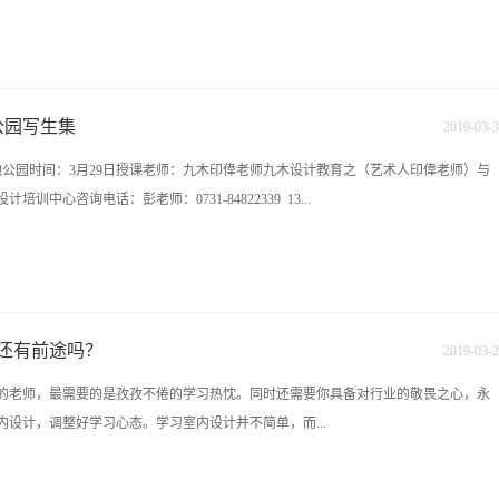
20556 九木教育培训中心官网：http://www.hn9mu.com学校地址：长沙雨花区香樟路云集国
地公园写生集
2019
-
03
-
3
湿地公园时间：3月29日授课老师：九木印偉老师九木设计教育之（艺术人印偉老师）与
中心咨询电话：彭老师：0731-84822339 13...
19 15387487149在线咨询QQ:1226652874 1006620556 九木教育培训中心官网：
校地址：长沙雨花区香樟路云集国际大厦11楼（樟树屋站下车）
还有前途吗？
2019
-
03
-
2
的老师，最需要的是孜孜不倦的学习热忱。同时还需要你具备对行业的敬畏之心，永
设计，调整好学习心态。学习室内设计并不简单，而...