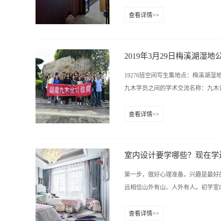
查看详情>>
在线咨询QQ:1226652874 10066
际大厦11楼（樟树屋站下车）
2019年3月29日梅溪湖湿
19276班空间写生集地点：梅溪湖
九木学员之间的学术交流名称：九木设计培训
查看详情>>
467515852 魏老师：0731-848223
http://www.hn9mu.com学
室内设计要学哪些？现在学
第一步，做好心理准备。兴趣是最好
远相信山外有山、人外有人。初学室内
查看详情>>