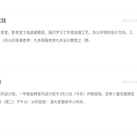
室内要清楚，毕竟室内设计是一个很大的学科，需要学的知识点非常之多，切记不能
才能学得更加踏实。长沙室内设计培训学校第二步，提高自我美学修养。锻炼自己的
成、色彩构成等。现在的业主，很多都会考验设计师的色彩搭配能力，因为装修再豪
实践
2019
-
03
-
2
在这上面可就吃了大亏了。提高美学修养，这除了依靠的是天生对色彩的敏感之外，
地录音室，影音室工地进度跟进。我们学习了声音处理工艺。办公环境的设计方向。工
分析好的作品，我们的审美观也会被美丽的事物同化，时间久了，自然会养成一双发
3月26日授课老师：九木杨程老师九木设计教育之（杨...
备软件室内设计常用软件包括CAD、3DMAX、PS，草图大师等(从事室内行业必备
件者，可以报班学习，毕竟跟着老师学习好的绘图技巧，养成好的绘图习惯，在后期的
育培训中心第四步，熟悉施工工艺。包括了木工、泥水、给排水、电工、油漆等等的
木设计培训中心咨询电话：彭老师：0731-84822339 13467515852 魏老师：
连这个都不了解，那么即使你签了单了，也只能被工长牵着鼻子走。室内设计包括心
咨询QQ:1226652874 1006620556 九木教育培训中心官网：http://www.hn9mu.com学校地
的室内设计师，上...
11楼（樟树屋站下车）
知
2019
-
03
-
2
制室内设计班，一年制金牌室内设计班于3月25日（今天）开新班啦，还有少量名额预定
日（周二）下午18：30开班啦！ 请大家提前半小时办...
月28日开新班啦！下一个班名额预定中4、3月份软装班火爆报名中，小班授课，名额有
监班火热招生中！！！6、720云一对一授课，随到随学！