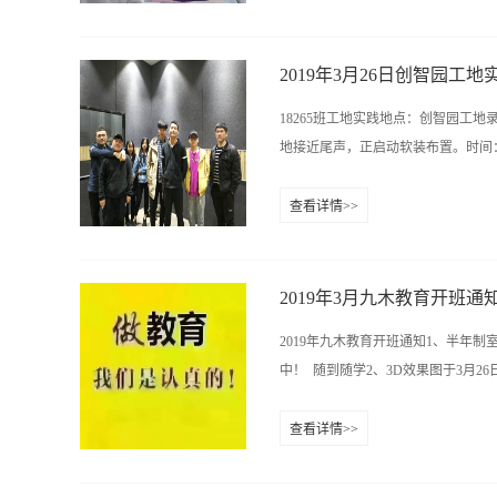
且每个人学习天赋并不一样。还有学
太过于浮躁，一步一个脚印走稳了，
审美和构成，包括平面构成、立体构
2019年3月26日创智园工地
华，如果搭配不好，也是堆砌，可别
18265班工地实践地点：创智园工
更重要的是后天通过不断地欣赏并且
地接近尾声，正启动软装布置。时间：
现美的眼睛。第三步，掌握室内设计必
技能)。对于软件的学习，建议有条
查看详情>>
工作中会节省好多的时间哦。九木教
程老师）与CAD班学员的学术交流名称：九
基础知识，简单的工程预算。如果你
0731-84822319 15387487149在线
理学、逻辑、预算学等，做为一名合格
址：长沙雨花区香樟路云集国际大厦
2019年3月九木教育开班通
2019年九木教育开班通知1、半年
中！ 随到随学2、3D效果图于3月26
查看详情>>
理入学手续 3、手绘班，工装班于3
限。5、两年制室内设计总