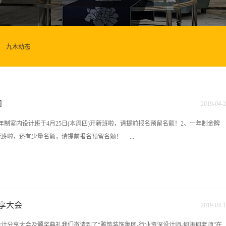
九木动态
知
2019
-
04
-
2
半年制室内设计班于4月25日(本周四)开新班啦，请提前报名预留名额！2、一年制金牌
新班啦，还有少量名额，请提前报名预留名额！ ...
午9点上课，还有少量名额预定中！4、cad班白天班火爆报名中，请提前报名预留名
5月5日开新班啦！请提前报名预留名额！6、5月份软装班火爆报名中，小班授课，
班火热招生中！！！8、720云一对一授课，随到随学！ 请报名了的学员做好上课准
享大会
2019
-
04
-
1
名额有限 赶紧行动吧！www.hn9mu.com报名热线：15387487149地址：长沙
期设计分享大会及颁奖典礼我们邀请到了“雅筑装饰集团-行业资深设计师-何涛何老师”在