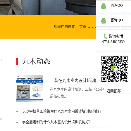
咨询QQ
咨询QQ
您现在的位置：
首页
→
九木动态
→
0731-84822339
九木动态
3
更多>>
工装在九木室内设计培训能学到东西吗?
在九木室内设计培训，工装（公装）
返回顶部
是核心模...
长沙学校草图渲染为什么九木室内设计培训机构好？
块之一，能学到非常系统、落地、能
6
学全屋定制为什么九木室内设计培训机构好？
直接用于工作的东西，不是泛泛而