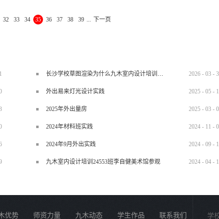
还在咨询等待的学员抓紧时间办理入学名额有限 赶紧行动吧
32
33
34
35
36
37
38
39
...
下一页
1
长沙学校草图渲染为什么九木室内设计培训机构好？
2026
-
03
-
3
0
外出易来灯光设计实践
2025
-
05
-
1
3
2025年外出量房
2025
-
03
-
0
0
2024年材料班实践
2024
-
11
-
0
6
2024年9月外出实践
2024
-
09
-
1
9
九木室内设计培训24553班李自健美术馆参观
2024
-
04
-
1
木优势
师资力量
九木动态
学生作品
联系我们
学