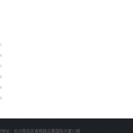
1
4
3
6
0
0
校地址：长沙雨花区香樟路云集国际大厦11楼