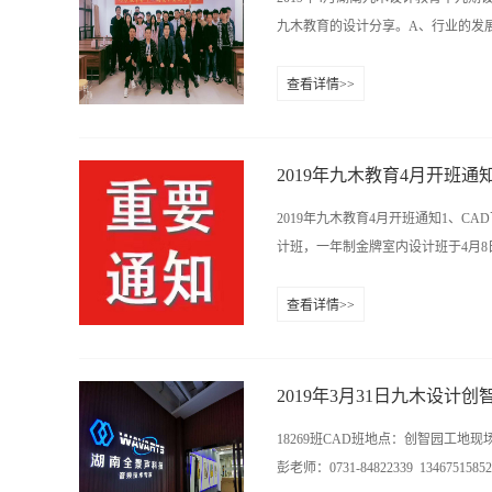
雨花区香樟路云集大厦11楼
九木教育的设计分享。A、行业的发展趋
查看详情>>
游击队--设计工作室 纯设计/清包--
的就业问题：1、专业知识（建筑原理
良好的表达和沟通能力C、谈单的经
2019年九木教育4月开班通
投其所好（讲故事，讲案例，建立信
2019年九木教育4月开班通知1、C
货的分享！给同学们带来一些设计上
计班，一年制金牌室内设计班于4月8日
查看详情>>
报名中，小班授课，名额有限。4
请报名了的学员做好上课
紧行动吧www.hn9mu.com报名热线
2019年3月31日九木设计创
18269班CAD班地点：创智园工
彭老师：0731-84822339 13467515852