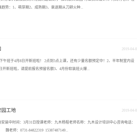
势：1、萌芽期2、成熟期3、衰退期从刀耕火种...
半包 装修公司--全包 装修公司---最后到整装 装修公司的一个发展形式。B、室内设计师
+室内设计原理）2、设计表达（手绘+软件应用）3、良好的人个素质（知识面）4、
验分享：1、调动客户的积极性（寻找共通点）2、察言观色（学会听，抓住信息）3、
知
2019
-
04
-
0
任感）4、引导铺垫一分耕耘才会有一分收获，对于九木的学生来说无疑是一场纯干
AD下午班于4月8日开新班啦！ 2点到5点上课，还有少量名额预定中！2、半年制室内设
的收获，以及以后就业选择的把控！
开新班啦，请提前报名预留名额3、4月份软装班火爆...
、两年制室内设计总监班火热招生中！！！5、720云一对一授课，随到随学！
准备，还在咨询等待的学员抓紧时间办理入学名额有限 赶
：15387487149地址：长沙雨花区香樟路云集大厦11楼
智园工地
2019
-
04
-
0
地现场安装中时间：3月31日授课老师：九木杨程老师名称：九木设计培训中心咨询电话：
 魏老师：0731-84822319 15387487149...