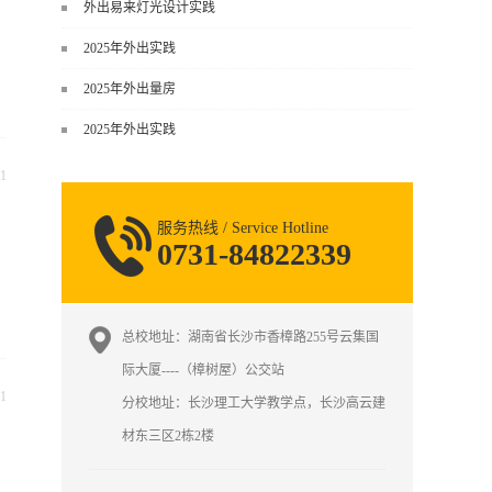
谈，而是从规范、软件、材料、施工
外出易来灯光设计实践
到真实项目全链路覆盖。下面给你讲
2025年外出实践
得非常细、非常全面。一、能学到什
么（工装核心内容）1. 工装类型全覆
2025年外出量房
盖（真实商业空间）• 餐饮空间：中餐
2025年外出实践
厅、西餐厅、快餐店、奶茶店、火锅
店等布局、动线、后厨、消防、排
1
烟、照明、材料耐脏耐磨• 办公空间：
开放式办公、会议室、接待区、茶
服务热线 / Service Hotline
水...
0731-84822339
总校地址：湖南省长沙市香樟路255号云集国
际大厦----（樟树屋）公交站
1
分校地址：长沙理工大学教学点，长沙高云建
材东三区2栋2楼