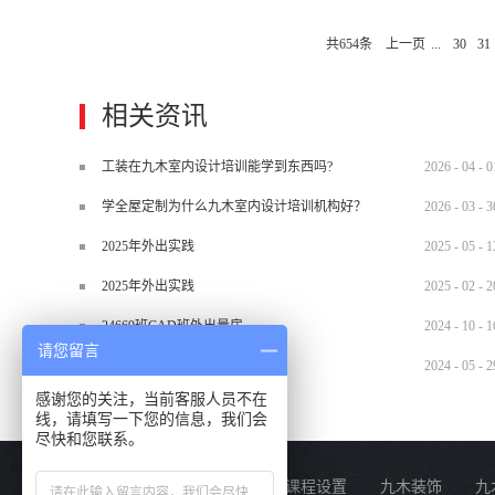
请报名了的学员做好上课准备，
共
654
条
上一页
...
30
31
www.hn9mu.com报名热线...
相关资讯
工装在九木室内设计培训能学到东西吗?
2026
-
04
-
0
学全屋定制为什么九木室内设计培训机构好？
2026
-
03
-
3
2025年外出实践
2025
-
05
-
1
2025年外出实践
2025
-
02
-
2
24669班CAD班外出量房
2024
-
10
-
1
请您留言
2024.5.29材料班外出实训
2024
-
05
-
2
感谢您的关注，当前客服人员不在
线，请填写一下您的信息，我们会
尽快和您联系。
关于我们
课程设置
九木装饰
九