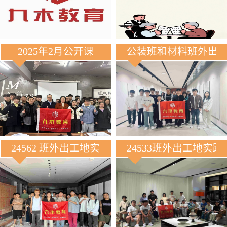
2025年2月公开课
公装班和材料班外出
24562 班外出工地实践
24533班外出工地实践