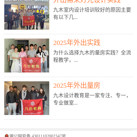
装施工图、深化图、节点大样、规
职授课，每月还在做真实项目。•
核心强项。• 课程完全贴合长沙本
范出图• 3DMAX+Vray：工装效果
九木室内设计培训较好的原因主要
不只教按钮操作，更讲建模逻辑、
地市场（户型、材料、工艺、客户
图、灯光、材质、商业空间表现•
有以下几...
材质真实感、灯光氛围、客户视
习惯），学完就能用。二、总监级
SU草图大师：快速建模、方案推敲
角、出图规范。• 创始人/艺术总监
全职师资，讲真东西• 老师都是10
• 酷家乐：快速出方案、全景图、
亲自带课，拿过行业金奖，懂设计
年+实战设计总监，全职授课，每
谈单展示• PS：效果图后期、方案
点： 1. 专注室内设计教育：是湖南
也懂市场。✅ 三、实战：3倍实操
2025年外出实践
月还在做真实项目。• 不只教软
排版、汇报PPT4. 材料与施工（工
唯一一家专业做室内设计教育的学
+真实项目，拒绝纸上谈兵• 实践课
件，更讲量房、谈单、预算、避
为什么选择九木的量房实践？全流
装最值钱的部分）• 工装常用材
校，专注设计教育20年，是专一、
时是理论3倍+，每周工地/材料市
坑、落地，都是一线经验。• 创始
程教学，...
料：地砖、石材、铝扣板、防火
专业、专注的高端室内设计培训品
场/家具馆实训。• 全程做真实项
人杨程老师亲自授课，拿过行业金
板、乳胶漆、木饰面、玻璃、不锈
牌，采用专业、实战的“理论加实
目：量房→CAD导入→SU建模
奖，懂设计也懂市场。三、实战为
钢• 施工工艺：吊顶、隔墙、地
践”教学模式，能从多方面培养室
→Enscape实时渲染→出图→谈单
王，拒绝纸上谈兵• 实践课时是理
从理论到落地 学习量房核心工
面、水电、防水、强弱电、消防改
内设计人才。2. 师资力量雄厚：由
2025年外出量房
→工地跟进。• 毕业至少15套SU模
论3倍+，每周工地/材料市场实
具：卷尺、激光测距仪、记录本
造• 成本控制：工装预算、报价、
10年以上经验的设计总监亲自授
型+10套高质量渲染图+3套完整方
训。• 学员全程参与真实项目：量
九木设计教育是一家专注、专一，
等，掌握“墙面平整度检测”“管道
损耗、工期管理• 工地实践：量
课，教师均为公司全职设计总监，
案，作品集直接求职。• 建模关联
房→CAD/酷家乐→拆单→预算→
专业做室...
定位”“空间动线规划”等实操技
房、现场交底、施工问题处理5. 方
在本行业从事设计工作8 - 10年以
CAD尺寸，渲染可预览材料/灯光/
谈单→工地跟进。• 毕业至少15套
巧。 结合CAD软件现场绘制原始
案设计能力（从0到完整方案）• 需
上。他们每月都有项目要做，能带
动线，提前发现落地问题。✅ 四、
施工图+3个完整案例，作品集直接
结构图，理解户型优缺点，为设计
求分析：客户定位、预算、风格、
领学生参与量房、谈单等实践活
课程：全链路，学完就是“会渲染
找工作。四、全链路课程，学完就
内设计培训的机构，拥有19年的丰
方案提供精准依据。工地实地教
功能• 平面布局：动线、分区、效
动，让学生学完可直接上岗，且对
的设计师”• 软件精通：SU建模（组
是设计师• 覆盖：软件（CAD/酷家
富经验。无论您是否有设计基础，
学，直面真实挑战 走进真实装修
率、合规• 风格设计：现代、极
学生认真负责。3. 教学模式多样：
件/场景/剖面/联动CAD）+
湘公网安备 43011102002347号