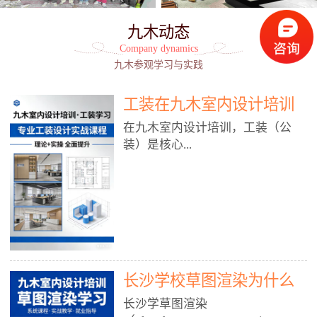
九木动态
Company dynamics
九木参观学习与实践
工装在九木室内设计培训
能学到东西吗?
在九木室内设计培训，工装（公
装）是核心...
模块之一，能学到非常系统、落
地、能直接用于工作的东西，不是
泛泛而谈，而是从规范、软件、材
料、施工到真实项目全链路覆盖。
下面给你讲得非常细、非常全面。
长沙学校草图渲染为什么
一、能学到什么（工装核心内容）
1. 工装类型全覆盖（真实商业空
九木室内设计培训机构
长沙学草图渲染
间）• 餐饮空间：中餐厅、西餐