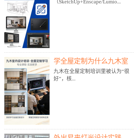
好？
（SketchUp+Enscape/Lumio...
厅、快餐店、奶茶店、火锅店等布
局、动线、后厨、消防、排烟、照
明、材料耐脏耐磨• 办公空间：开
n），九木之所以公认好，核心是
放式办公、会议室、接待区、茶水
只做室内、实战落地、全链路、本
间、强弱电规划• 酒店/民宿：大
地适配、总监带教、就业强，不是
堂、客房、走廊、布草间、消防疏
只教软件，而是教“能直接出图、
散• 商业店铺：服装店、美容院、
谈单、落地”的设计师能力。✅
网咖、展厅、培训机构• 公共空
学全屋定制为什么九木室
一、专一：20年只做室内，草图渲
间：展厅、会所、小型商业综合体
染是核心强项• 湖南少有的只做室
内设计培训机构好？
九木在全屋定制培训里被认为“很
2. 工装必备规范（非常关键）• 消
内设计培训的机构，不搞杂课，
好”，核...
防规范：疏散宽度、喷淋、烟感、
SketchUp+Enscape/Lumion是核心
防火分区、材料阻燃等级• 人体工
课程。• 课程完全贴合长沙本地市
程学：通道宽度、桌椅高度、动线
场：户型、材料、工艺、客户审
心是专注、实战、全链路、本地深
效率• 建筑规范：承重墙、梁位、
美、谈单习惯，学完就能用。• 不
耕、就业强，不是只教软件，而是
层高、设备井、强弱电、给排水•
教泛泛建模，只教室内定制/家装/
教“能直接上岗的设计师能力”。
工装制图标准：平面图、立面图、
工装的草图渲染逻辑。✅ 二、师
一、18年只做室内/全屋定制，够
节点大样、剖面图、材料表3. 全套
资：总监级全职，懂渲染更懂落地
专一• 湖南少有的只做室内设计培
软件技能（工装必备）• CAD：工
• 老师都是10年+实战设计总监，全
外出易来灯光设计实践
训的机构，不搞杂课，全屋定制是