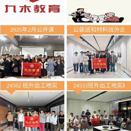
2025年2月公开课
公装班和材料班外出
24562 班外出工地实践
24533班外出工地实践