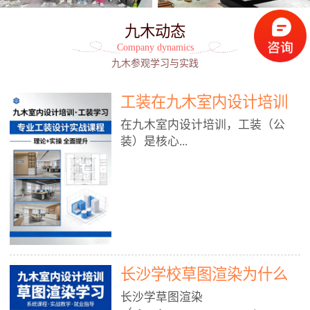
九木动态
Company dynamics
九木参观学习与实践
工装在九木室内设计培训
能学到东西吗?
在九木室内设计培训，工装（公
装）是核心...
模块之一，能学到非常系统、落
地、能直接用于工作的东西，不是
泛泛而谈，而是从规范、软件、材
料、施工到真实项目全链路覆盖。
下面给你讲得非常细、非常全面。
长沙学校草图渲染为什么
一、能学到什么（工装核心内容）
1. 工装类型全覆盖（真实商业空
九木室内设计培训机构
长沙学草图渲染
间）• 餐饮空间：中餐厅、西餐