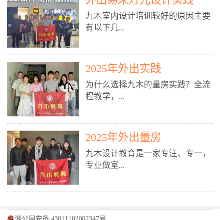
装施工图、深化图、节点大样、规
职授课，每月还在做真实项目。•
核心强项。• 课程完全贴合长沙本
范出图• 3DMAX+Vray：工装效果
九木室内设计培训较好的原因主要
不只教按钮操作，更讲建模逻辑、
地市场（户型、材料、工艺、客户
图、灯光、材质、商业空间表现•
有以下几...
材质真实感、灯光氛围、客户视
习惯），学完就能用。二、总监级
SU草图大师：快速建模、方案推敲
角、出图规范。• 创始人/艺术总监
全职师资，讲真东西• 老师都是10
• 酷家乐：快速出方案、全景图、
亲自带课，拿过行业金奖，懂设计
年+实战设计总监，全职授课，每
谈单展示• PS：效果图后期、方案
点： 1. 专注室内设计教育：是湖南
也懂市场。✅ 三、实战：3倍实操
2025年外出实践
月还在做真实项目。• 不只教软
排版、汇报PPT4. 材料与施工（工
唯一一家专业做室内设计教育的学
+真实项目，拒绝纸上谈兵• 实践课
件，更讲量房、谈单、预算、避
为什么选择九木的量房实践？全流
装最值钱的部分）• 工装常用材
校，专注设计教育20年，是专一、
时是理论3倍+，每周工地/材料市
坑、落地，都是一线经验。• 创始
程教学，...
料：地砖、石材、铝扣板、防火
专业、专注的高端室内设计培训品
场/家具馆实训。• 全程做真实项
人杨程老师亲自授课，拿过行业金
板、乳胶漆、木饰面、玻璃、不锈
牌，采用专业、实战的“理论加实
目：量房→CAD导入→SU建模
奖，懂设计也懂市场。三、实战为
钢• 施工工艺：吊顶、隔墙、地
践”教学模式，能从多方面培养室
→Enscape实时渲染→出图→谈单
王，拒绝纸上谈兵• 实践课时是理
从理论到落地 学习量房核心工
面、水电、防水、强弱电、消防改
内设计人才。2. 师资力量雄厚：由
2025年外出量房
→工地跟进。• 毕业至少15套SU模
论3倍+，每周工地/材料市场实
具：卷尺、激光测距仪、记录本
造• 成本控制：工装预算、报价、
10年以上经验的设计总监亲自授
型+10套高质量渲染图+3套完整方
训。• 学员全程参与真实项目：量
九木设计教育是一家专注、专一，
等，掌握“墙面平整度检测”“管道
损耗、工期管理• 工地实践：量
课，教师均为公司全职设计总监，
案，作品集直接求职。• 建模关联
房→CAD/酷家乐→拆单→预算→
专业做室...
定位”“空间动线规划”等实操技
房、现场交底、施工问题处理5. 方
在本行业从事设计工作8 - 10年以
CAD尺寸，渲染可预览材料/灯光/
谈单→工地跟进。• 毕业至少15套
巧。 结合CAD软件现场绘制原始
案设计能力（从0到完整方案）• 需
上。他们每月都有项目要做，能带
动线，提前发现落地问题。✅ 四、
施工图+3个完整案例，作品集直接
结构图，理解户型优缺点，为设计
求分析：客户定位、预算、风格、
领学生参与量房、谈单等实践活
课程：全链路，学完就是“会渲染
找工作。四、全链路课程，学完就
内设计培训的机构，拥有19年的丰
方案提供精准依据。工地实地教
功能• 平面布局：动线、分区、效
动，让学生学完可直接上岗，且对
的设计师”• 软件精通：SU建模（组
是设计师• 覆盖：软件（CAD/酷家
富经验。无论您是否有设计基础，
学，直面真实挑战 走进真实装修
率、合规• 风格设计：现代、极
学生认真负责。3. 教学模式多样：
件/场景/剖面/联动CAD）+
湘公网安备 43011102002347号