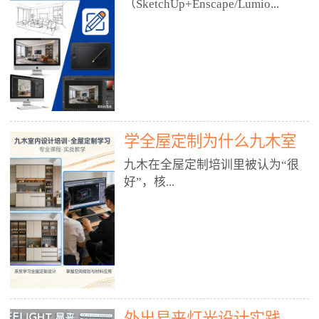
好？
（SketchUp+Enscape/Lumio...
厅、快餐店、奶茶店、火锅店等布
局、动线、后厨、消防、排烟、照
明、材料耐脏耐磨• 办公空间：开
n），九木之所以公认好，核心是
放式办公、会议室、接待区、茶水
只做室内、实战落地、全链路、本
间、强弱电规划• 酒店/民宿：大
地适配、总监带教、就业强，不是
堂、客房、走廊、布草间、消防疏
只教软件，而是教“能直接出图、
散• 商业店铺：服装店、美容院、
谈单、落地”的设计师能力。✅
网咖、展厅、培训机构• 公共空
学全屋定制为什么九木室
一、专一：20年只做室内，草图渲
间：展厅、会所、小型商业综合体
染是核心强项• 湖南少有的只做室
内设计培训机构好？
九木在全屋定制培训里被认为“很
2. 工装必备规范（非常关键）• 消
内设计培训的机构，不搞杂课，
好”，核...
防规范：疏散宽度、喷淋、烟感、
SketchUp+Enscape/Lumion是核心
防火分区、材料阻燃等级• 人体工
课程。• 课程完全贴合长沙本地市
程学：通道宽度、桌椅高度、动线
场：户型、材料、工艺、客户审
心是专注、实战、全链路、本地深
效率• 建筑规范：承重墙、梁位、
美、谈单习惯，学完就能用。• 不
耕、就业强，不是只教软件，而是
层高、设备井、强弱电、给排水•
教泛泛建模，只教室内定制/家装/
教“能直接上岗的设计师能力”。
工装制图标准：平面图、立面图、
工装的草图渲染逻辑。✅ 二、师
一、18年只做室内/全屋定制，够
节点大样、剖面图、材料表3. 全套
资：总监级全职，懂渲染更懂落地
专一• 湖南少有的只做室内设计培
软件技能（工装必备）• CAD：工
• 老师都是10年+实战设计总监，全
外出易来灯光设计实践
训的机构，不搞杂课，全屋定制是