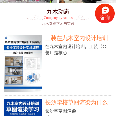
九木动态
Company dynamics
九木参观学习与实践
工装在九木室内设计培训
能学到东西吗?
在九木室内设计培训，工装（公
装）是核心...
模块之一，能学到非常系统、落
地、能直接用于工作的东西，不是
泛泛而谈，而是从规范、软件、材
料、施工到真实项目全链路覆盖。
下面给你讲得非常细、非常全面。
长沙学校草图渲染为什么
一、能学到什么（工装核心内容）
1. 工装类型全覆盖（真实商业空
九木室内设计培训机构
长沙学草图渲染
间）• 餐饮空间：中餐厅、西餐