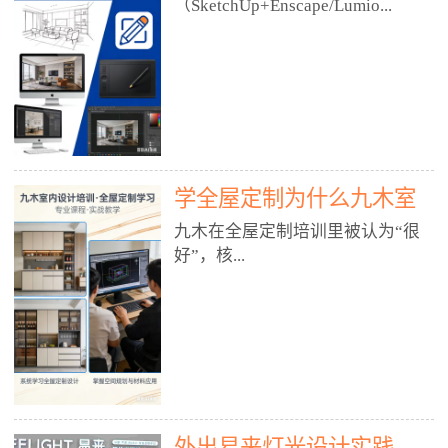
好？
（SketchUp+Enscape/Lumio...
厅、快餐店、奶茶店、火锅店等布
局、动线、后厨、消防、排烟、照
明、材料耐脏耐磨• 办公空间：开
n），九木之所以公认好，核心是
放式办公、会议室、接待区、茶水
只做室内、实战落地、全链路、本
间、强弱电规划• 酒店/民宿：大
地适配、总监带教、就业强，不是
堂、客房、走廊、布草间、消防疏
只教软件，而是教“能直接出图、
散• 商业店铺：服装店、美容院、
谈单、落地”的设计师能力。✅
网咖、展厅、培训机构• 公共空
学全屋定制为什么九木室
一、专一：20年只做室内，草图渲
间：展厅、会所、小型商业综合体
染是核心强项• 湖南少有的只做室
内设计培训机构好？
九木在全屋定制培训里被认为“很
2. 工装必备规范（非常关键）• 消
内设计培训的机构，不搞杂课，
好”，核...
防规范：疏散宽度、喷淋、烟感、
SketchUp+Enscape/Lumion是核心
防火分区、材料阻燃等级• 人体工
课程。• 课程完全贴合长沙本地市
程学：通道宽度、桌椅高度、动线
场：户型、材料、工艺、客户审
心是专注、实战、全链路、本地深
效率• 建筑规范：承重墙、梁位、
美、谈单习惯，学完就能用。• 不
耕、就业强，不是只教软件，而是
层高、设备井、强弱电、给排水•
教泛泛建模，只教室内定制/家装/
教“能直接上岗的设计师能力”。
工装制图标准：平面图、立面图、
工装的草图渲染逻辑。✅ 二、师
一、18年只做室内/全屋定制，够
节点大样、剖面图、材料表3. 全套
资：总监级全职，懂渲染更懂落地
专一• 湖南少有的只做室内设计培
软件技能（工装必备）• CAD：工
• 老师都是10年+实战设计总监，全
外出易来灯光设计实践
训的机构，不搞杂课，全屋定制是