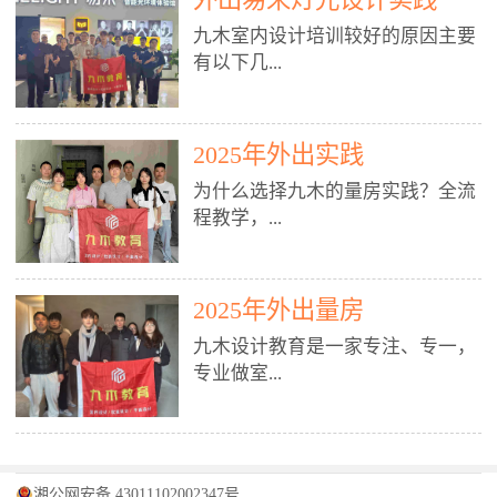
装施工图、深化图、节点大样、规
职授课，每月还在做真实项目。•
核心强项。• 课程完全贴合长沙本
范出图• 3DMAX+Vray：工装效果
九木室内设计培训较好的原因主要
不只教按钮操作，更讲建模逻辑、
地市场（户型、材料、工艺、客户
图、灯光、材质、商业空间表现•
有以下几...
材质真实感、灯光氛围、客户视
习惯），学完就能用。二、总监级
SU草图大师：快速建模、方案推敲
角、出图规范。• 创始人/艺术总监
全职师资，讲真东西• 老师都是10
• 酷家乐：快速出方案、全景图、
亲自带课，拿过行业金奖，懂设计
年+实战设计总监，全职授课，每
谈单展示• PS：效果图后期、方案
点： 1. 专注室内设计教育：是湖南
也懂市场。✅ 三、实战：3倍实操
2025年外出实践
月还在做真实项目。• 不只教软
排版、汇报PPT4. 材料与施工（工
唯一一家专业做室内设计教育的学
+真实项目，拒绝纸上谈兵• 实践课
件，更讲量房、谈单、预算、避
为什么选择九木的量房实践？全流
装最值钱的部分）• 工装常用材
校，专注设计教育20年，是专一、
时是理论3倍+，每周工地/材料市
坑、落地，都是一线经验。• 创始
程教学，...
料：地砖、石材、铝扣板、防火
专业、专注的高端室内设计培训品
场/家具馆实训。• 全程做真实项
人杨程老师亲自授课，拿过行业金
板、乳胶漆、木饰面、玻璃、不锈
牌，采用专业、实战的“理论加实
目：量房→CAD导入→SU建模
奖，懂设计也懂市场。三、实战为
钢• 施工工艺：吊顶、隔墙、地
践”教学模式，能从多方面培养室
→Enscape实时渲染→出图→谈单
王，拒绝纸上谈兵• 实践课时是理
从理论到落地 学习量房核心工
面、水电、防水、强弱电、消防改
内设计人才。2. 师资力量雄厚：由
2025年外出量房
→工地跟进。• 毕业至少15套SU模
论3倍+，每周工地/材料市场实
具：卷尺、激光测距仪、记录本
造• 成本控制：工装预算、报价、
10年以上经验的设计总监亲自授
型+10套高质量渲染图+3套完整方
训。• 学员全程参与真实项目：量
九木设计教育是一家专注、专一，
等，掌握“墙面平整度检测”“管道
损耗、工期管理• 工地实践：量
课，教师均为公司全职设计总监，
案，作品集直接求职。• 建模关联
房→CAD/酷家乐→拆单→预算→
专业做室...
定位”“空间动线规划”等实操技
房、现场交底、施工问题处理5. 方
在本行业从事设计工作8 - 10年以
CAD尺寸，渲染可预览材料/灯光/
谈单→工地跟进。• 毕业至少15套
巧。 结合CAD软件现场绘制原始
案设计能力（从0到完整方案）• 需
上。他们每月都有项目要做，能带
动线，提前发现落地问题。✅ 四、
施工图+3个完整案例，作品集直接
结构图，理解户型优缺点，为设计
求分析：客户定位、预算、风格、
领学生参与量房、谈单等实践活
课程：全链路，学完就是“会渲染
找工作。四、全链路课程，学完就
内设计培训的机构，拥有19年的丰
方案提供精准依据。工地实地教
功能• 平面布局：动线、分区、效
动，让学生学完可直接上岗，且对
的设计师”• 软件精通：SU建模（组
是设计师• 覆盖：软件（CAD/酷家
富经验。无论您是否有设计基础，
学，直面真实挑战 走进真实装修
率、合规• 风格设计：现代、极
学生认真负责。3. 教学模式多样：
件/场景/剖面/联动CAD）+
湘公网安备 43011102002347号