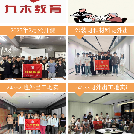
2025年2月公开课
公装班和材料班外出
24562 班外出工地实践
24533班外出工地实践