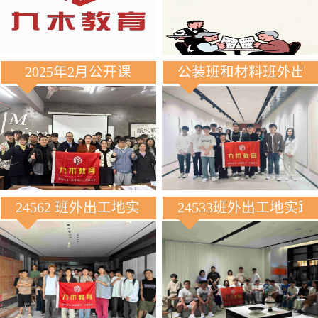
2025年2月公开课
公装班和材料班外出
24562 班外出工地实践
24533班外出工地实践