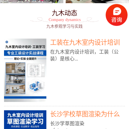
九木动态
Company dynamics
九木参观学习与实践
工装在九木室内设计培训
能学到东西吗?
在九木室内设计培训，工装（公
装）是核心...
模块之一，能学到非常系统、落
地、能直接用于工作的东西，不是
泛泛而谈，而是从规范、软件、材
料、施工到真实项目全链路覆盖。
下面给你讲得非常细、非常全面。
长沙学校草图渲染为什么
一、能学到什么（工装核心内容）
1. 工装类型全覆盖（真实商业空
九木室内设计培训机构
长沙学草图渲染
间）• 餐饮空间：中餐厅、西餐