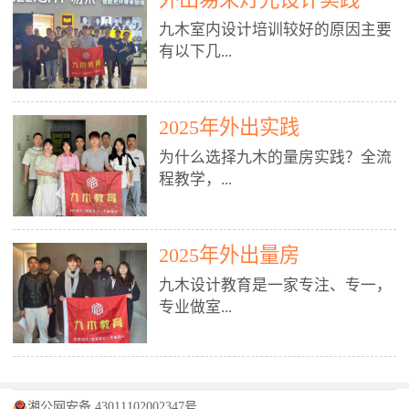
装施工图、深化图、节点大样、规
职授课，每月还在做真实项目。•
核心强项。• 课程完全贴合长沙本
范出图• 3DMAX+Vray：工装效果
九木室内设计培训较好的原因主要
不只教按钮操作，更讲建模逻辑、
地市场（户型、材料、工艺、客户
图、灯光、材质、商业空间表现•
有以下几...
材质真实感、灯光氛围、客户视
习惯），学完就能用。二、总监级
SU草图大师：快速建模、方案推敲
角、出图规范。• 创始人/艺术总监
全职师资，讲真东西• 老师都是10
• 酷家乐：快速出方案、全景图、
亲自带课，拿过行业金奖，懂设计
年+实战设计总监，全职授课，每
谈单展示• PS：效果图后期、方案
点： 1. 专注室内设计教育：是湖南
也懂市场。✅ 三、实战：3倍实操
2025年外出实践
月还在做真实项目。• 不只教软
排版、汇报PPT4. 材料与施工（工
唯一一家专业做室内设计教育的学
+真实项目，拒绝纸上谈兵• 实践课
件，更讲量房、谈单、预算、避
为什么选择九木的量房实践？全流
装最值钱的部分）• 工装常用材
校，专注设计教育20年，是专一、
时是理论3倍+，每周工地/材料市
坑、落地，都是一线经验。• 创始
程教学，...
料：地砖、石材、铝扣板、防火
专业、专注的高端室内设计培训品
场/家具馆实训。• 全程做真实项
人杨程老师亲自授课，拿过行业金
板、乳胶漆、木饰面、玻璃、不锈
牌，采用专业、实战的“理论加实
目：量房→CAD导入→SU建模
奖，懂设计也懂市场。三、实战为
钢• 施工工艺：吊顶、隔墙、地
践”教学模式，能从多方面培养室
→Enscape实时渲染→出图→谈单
王，拒绝纸上谈兵• 实践课时是理
从理论到落地 学习量房核心工
面、水电、防水、强弱电、消防改
内设计人才。2. 师资力量雄厚：由
2025年外出量房
→工地跟进。• 毕业至少15套SU模
论3倍+，每周工地/材料市场实
具：卷尺、激光测距仪、记录本
造• 成本控制：工装预算、报价、
10年以上经验的设计总监亲自授
型+10套高质量渲染图+3套完整方
训。• 学员全程参与真实项目：量
九木设计教育是一家专注、专一，
等，掌握“墙面平整度检测”“管道
损耗、工期管理• 工地实践：量
课，教师均为公司全职设计总监，
案，作品集直接求职。• 建模关联
房→CAD/酷家乐→拆单→预算→
专业做室...
定位”“空间动线规划”等实操技
房、现场交底、施工问题处理5. 方
在本行业从事设计工作8 - 10年以
CAD尺寸，渲染可预览材料/灯光/
谈单→工地跟进。• 毕业至少15套
巧。 结合CAD软件现场绘制原始
案设计能力（从0到完整方案）• 需
上。他们每月都有项目要做，能带
动线，提前发现落地问题。✅ 四、
施工图+3个完整案例，作品集直接
结构图，理解户型优缺点，为设计
求分析：客户定位、预算、风格、
领学生参与量房、谈单等实践活
课程：全链路，学完就是“会渲染
找工作。四、全链路课程，学完就
内设计培训的机构，拥有19年的丰
方案提供精准依据。工地实地教
功能• 平面布局：动线、分区、效
动，让学生学完可直接上岗，且对
的设计师”• 软件精通：SU建模（组
是设计师• 覆盖：软件（CAD/酷家
富经验。无论您是否有设计基础，
学，直面真实挑战 走进真实装修
率、合规• 风格设计：现代、极
学生认真负责。3. 教学模式多样：
件/场景/剖面/联动CAD）+
湘公网安备 43011102002347号