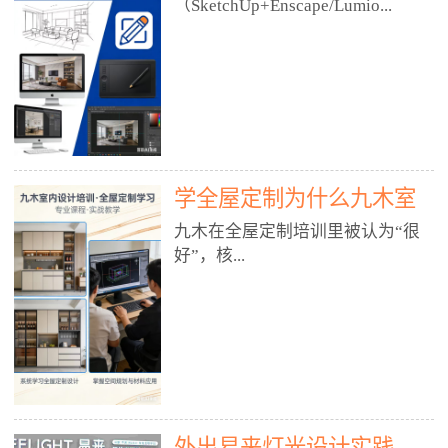
好？
（SketchUp+Enscape/Lumio...
厅、快餐店、奶茶店、火锅店等布
局、动线、后厨、消防、排烟、照
明、材料耐脏耐磨• 办公空间：开
n），九木之所以公认好，核心是
放式办公、会议室、接待区、茶水
只做室内、实战落地、全链路、本
间、强弱电规划• 酒店/民宿：大
地适配、总监带教、就业强，不是
堂、客房、走廊、布草间、消防疏
只教软件，而是教“能直接出图、
散• 商业店铺：服装店、美容院、
谈单、落地”的设计师能力。✅
网咖、展厅、培训机构• 公共空
学全屋定制为什么九木室
一、专一：20年只做室内，草图渲
间：展厅、会所、小型商业综合体
染是核心强项• 湖南少有的只做室
内设计培训机构好？
九木在全屋定制培训里被认为“很
2. 工装必备规范（非常关键）• 消
内设计培训的机构，不搞杂课，
好”，核...
防规范：疏散宽度、喷淋、烟感、
SketchUp+Enscape/Lumion是核心
防火分区、材料阻燃等级• 人体工
课程。• 课程完全贴合长沙本地市
程学：通道宽度、桌椅高度、动线
场：户型、材料、工艺、客户审
心是专注、实战、全链路、本地深
效率• 建筑规范：承重墙、梁位、
美、谈单习惯，学完就能用。• 不
耕、就业强，不是只教软件，而是
层高、设备井、强弱电、给排水•
教泛泛建模，只教室内定制/家装/
教“能直接上岗的设计师能力”。
工装制图标准：平面图、立面图、
工装的草图渲染逻辑。✅ 二、师
一、18年只做室内/全屋定制，够
节点大样、剖面图、材料表3. 全套
资：总监级全职，懂渲染更懂落地
专一• 湖南少有的只做室内设计培
软件技能（工装必备）• CAD：工
• 老师都是10年+实战设计总监，全
外出易来灯光设计实践
训的机构，不搞杂课，全屋定制是