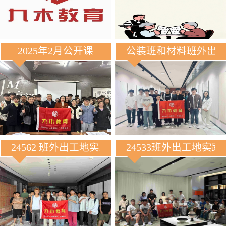
2025年2月公开课
公装班和材料班外出
24562 班外出工地实践
24533班外出工地实践