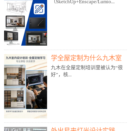
好？
（SketchUp+Enscape/Lumio...
厅、快餐店、奶茶店、火锅店等布
局、动线、后厨、消防、排烟、照
明、材料耐脏耐磨• 办公空间：开
n），九木之所以公认好，核心是
放式办公、会议室、接待区、茶水
只做室内、实战落地、全链路、本
间、强弱电规划• 酒店/民宿：大
地适配、总监带教、就业强，不是
堂、客房、走廊、布草间、消防疏
只教软件，而是教“能直接出图、
散• 商业店铺：服装店、美容院、
谈单、落地”的设计师能力。✅
网咖、展厅、培训机构• 公共空
学全屋定制为什么九木室
一、专一：20年只做室内，草图渲
间：展厅、会所、小型商业综合体
染是核心强项• 湖南少有的只做室
内设计培训机构好？
九木在全屋定制培训里被认为“很
2. 工装必备规范（非常关键）• 消
内设计培训的机构，不搞杂课，
好”，核...
防规范：疏散宽度、喷淋、烟感、
SketchUp+Enscape/Lumion是核心
防火分区、材料阻燃等级• 人体工
课程。• 课程完全贴合长沙本地市
程学：通道宽度、桌椅高度、动线
场：户型、材料、工艺、客户审
心是专注、实战、全链路、本地深
效率• 建筑规范：承重墙、梁位、
美、谈单习惯，学完就能用。• 不
耕、就业强，不是只教软件，而是
层高、设备井、强弱电、给排水•
教泛泛建模，只教室内定制/家装/
教“能直接上岗的设计师能力”。
工装制图标准：平面图、立面图、
工装的草图渲染逻辑。✅ 二、师
一、18年只做室内/全屋定制，够
节点大样、剖面图、材料表3. 全套
资：总监级全职，懂渲染更懂落地
专一• 湖南少有的只做室内设计培
软件技能（工装必备）• CAD：工
• 老师都是10年+实战设计总监，全
外出易来灯光设计实践
训的机构，不搞杂课，全屋定制是