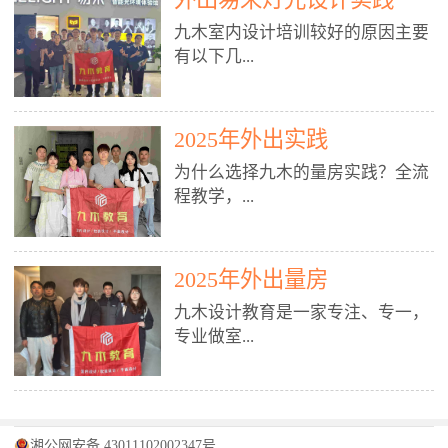
装施工图、深化图、节点大样、规
职授课，每月还在做真实项目。•
核心强项。• 课程完全贴合长沙本
范出图• 3DMAX+Vray：工装效果
九木室内设计培训较好的原因主要
不只教按钮操作，更讲建模逻辑、
地市场（户型、材料、工艺、客户
图、灯光、材质、商业空间表现•
有以下几...
材质真实感、灯光氛围、客户视
习惯），学完就能用。二、总监级
SU草图大师：快速建模、方案推敲
角、出图规范。• 创始人/艺术总监
全职师资，讲真东西• 老师都是10
• 酷家乐：快速出方案、全景图、
亲自带课，拿过行业金奖，懂设计
年+实战设计总监，全职授课，每
谈单展示• PS：效果图后期、方案
点： 1. 专注室内设计教育：是湖南
也懂市场。✅ 三、实战：3倍实操
2025年外出实践
月还在做真实项目。• 不只教软
排版、汇报PPT4. 材料与施工（工
唯一一家专业做室内设计教育的学
+真实项目，拒绝纸上谈兵• 实践课
件，更讲量房、谈单、预算、避
为什么选择九木的量房实践？全流
装最值钱的部分）• 工装常用材
校，专注设计教育20年，是专一、
时是理论3倍+，每周工地/材料市
坑、落地，都是一线经验。• 创始
程教学，...
料：地砖、石材、铝扣板、防火
专业、专注的高端室内设计培训品
场/家具馆实训。• 全程做真实项
人杨程老师亲自授课，拿过行业金
板、乳胶漆、木饰面、玻璃、不锈
牌，采用专业、实战的“理论加实
目：量房→CAD导入→SU建模
奖，懂设计也懂市场。三、实战为
钢• 施工工艺：吊顶、隔墙、地
践”教学模式，能从多方面培养室
→Enscape实时渲染→出图→谈单
王，拒绝纸上谈兵• 实践课时是理
从理论到落地 学习量房核心工
面、水电、防水、强弱电、消防改
内设计人才。2. 师资力量雄厚：由
2025年外出量房
→工地跟进。• 毕业至少15套SU模
论3倍+，每周工地/材料市场实
具：卷尺、激光测距仪、记录本
造• 成本控制：工装预算、报价、
10年以上经验的设计总监亲自授
型+10套高质量渲染图+3套完整方
训。• 学员全程参与真实项目：量
九木设计教育是一家专注、专一，
等，掌握“墙面平整度检测”“管道
损耗、工期管理• 工地实践：量
课，教师均为公司全职设计总监，
案，作品集直接求职。• 建模关联
房→CAD/酷家乐→拆单→预算→
专业做室...
定位”“空间动线规划”等实操技
房、现场交底、施工问题处理5. 方
在本行业从事设计工作8 - 10年以
CAD尺寸，渲染可预览材料/灯光/
谈单→工地跟进。• 毕业至少15套
巧。 结合CAD软件现场绘制原始
案设计能力（从0到完整方案）• 需
上。他们每月都有项目要做，能带
动线，提前发现落地问题。✅ 四、
施工图+3个完整案例，作品集直接
结构图，理解户型优缺点，为设计
求分析：客户定位、预算、风格、
领学生参与量房、谈单等实践活
课程：全链路，学完就是“会渲染
找工作。四、全链路课程，学完就
内设计培训的机构，拥有19年的丰
方案提供精准依据。工地实地教
功能• 平面布局：动线、分区、效
动，让学生学完可直接上岗，且对
的设计师”• 软件精通：SU建模（组
是设计师• 覆盖：软件（CAD/酷家
富经验。无论您是否有设计基础，
学，直面真实挑战 走进真实装修
率、合规• 风格设计：现代、极
学生认真负责。3. 教学模式多样：
件/场景/剖面/联动CAD）+
湘公网安备 43011102002347号