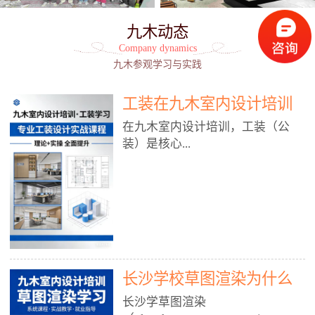
九木动态
Company dynamics
九木参观学习与实践
工装在九木室内设计培训
能学到东西吗?
在九木室内设计培训，工装（公
装）是核心...
模块之一，能学到非常系统、落
地、能直接用于工作的东西，不是
泛泛而谈，而是从规范、软件、材
料、施工到真实项目全链路覆盖。
下面给你讲得非常细、非常全面。
长沙学校草图渲染为什么
一、能学到什么（工装核心内容）
1. 工装类型全覆盖（真实商业空
九木室内设计培训机构
长沙学草图渲染
间）• 餐饮空间：中餐厅、西餐