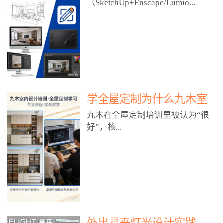
好？
（SketchUp+Enscape/Lumio...
厅、快餐店、奶茶店、火锅店等布
局、动线、后厨、消防、排烟、照
明、材料耐脏耐磨• 办公空间：开
n），九木之所以公认好，核心是
放式办公、会议室、接待区、茶水
只做室内、实战落地、全链路、本
间、强弱电规划• 酒店/民宿：大
地适配、总监带教、就业强，不是
堂、客房、走廊、布草间、消防疏
只教软件，而是教“能直接出图、
散• 商业店铺：服装店、美容院、
谈单、落地”的设计师能力。✅
网咖、展厅、培训机构• 公共空
学全屋定制为什么九木室
一、专一：20年只做室内，草图渲
间：展厅、会所、小型商业综合体
染是核心强项• 湖南少有的只做室
内设计培训机构好？
九木在全屋定制培训里被认为“很
2. 工装必备规范（非常关键）• 消
内设计培训的机构，不搞杂课，
好”，核...
防规范：疏散宽度、喷淋、烟感、
SketchUp+Enscape/Lumion是核心
防火分区、材料阻燃等级• 人体工
课程。• 课程完全贴合长沙本地市
程学：通道宽度、桌椅高度、动线
场：户型、材料、工艺、客户审
心是专注、实战、全链路、本地深
效率• 建筑规范：承重墙、梁位、
美、谈单习惯，学完就能用。• 不
耕、就业强，不是只教软件，而是
层高、设备井、强弱电、给排水•
教泛泛建模，只教室内定制/家装/
教“能直接上岗的设计师能力”。
工装制图标准：平面图、立面图、
工装的草图渲染逻辑。✅ 二、师
一、18年只做室内/全屋定制，够
节点大样、剖面图、材料表3. 全套
资：总监级全职，懂渲染更懂落地
专一• 湖南少有的只做室内设计培
软件技能（工装必备）• CAD：工
• 老师都是10年+实战设计总监，全
外出易来灯光设计实践
训的机构，不搞杂课，全屋定制是