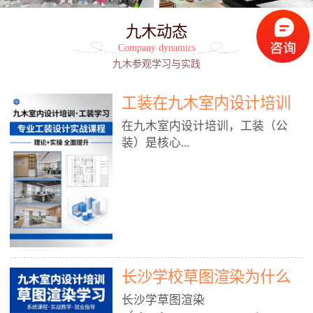
九木动态
Company dynamics
九木参观学习与实践
工装在九木室内设计培训
能学到东西吗?
在九木室内设计培训，工装（公
装）是核心...
模块之一，能学到非常系统、落
地、能直接用于工作的东西，不是
泛泛而谈，而是从规范、软件、材
料、施工到真实项目全链路覆盖。
下面给你讲得非常细、非常全面。
长沙学校草图渲染为什么
一、能学到什么（工装核心内容）
1. 工装类型全覆盖（真实商业空
九木室内设计培训机构
长沙学草图渲染
间）• 餐饮空间：中餐厅、西餐