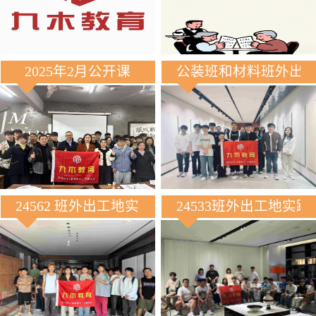
2025年2月公开课
公装班和材料班外出
24562 班外出工地实践
24533班外出工地实践