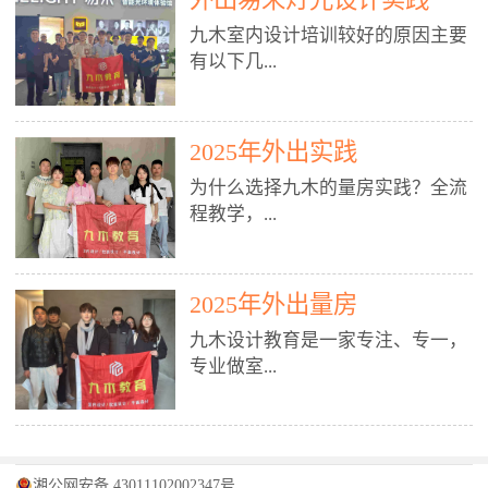
装施工图、深化图、节点大样、规
职授课，每月还在做真实项目。•
核心强项。• 课程完全贴合长沙本
范出图• 3DMAX+Vray：工装效果
九木室内设计培训较好的原因主要
不只教按钮操作，更讲建模逻辑、
地市场（户型、材料、工艺、客户
图、灯光、材质、商业空间表现•
有以下几...
材质真实感、灯光氛围、客户视
习惯），学完就能用。二、总监级
SU草图大师：快速建模、方案推敲
角、出图规范。• 创始人/艺术总监
全职师资，讲真东西• 老师都是10
• 酷家乐：快速出方案、全景图、
亲自带课，拿过行业金奖，懂设计
年+实战设计总监，全职授课，每
谈单展示• PS：效果图后期、方案
点： 1. 专注室内设计教育：是湖南
也懂市场。✅ 三、实战：3倍实操
2025年外出实践
月还在做真实项目。• 不只教软
排版、汇报PPT4. 材料与施工（工
唯一一家专业做室内设计教育的学
+真实项目，拒绝纸上谈兵• 实践课
件，更讲量房、谈单、预算、避
为什么选择九木的量房实践？全流
装最值钱的部分）• 工装常用材
校，专注设计教育20年，是专一、
时是理论3倍+，每周工地/材料市
坑、落地，都是一线经验。• 创始
程教学，...
料：地砖、石材、铝扣板、防火
专业、专注的高端室内设计培训品
场/家具馆实训。• 全程做真实项
人杨程老师亲自授课，拿过行业金
板、乳胶漆、木饰面、玻璃、不锈
牌，采用专业、实战的“理论加实
目：量房→CAD导入→SU建模
奖，懂设计也懂市场。三、实战为
钢• 施工工艺：吊顶、隔墙、地
践”教学模式，能从多方面培养室
→Enscape实时渲染→出图→谈单
王，拒绝纸上谈兵• 实践课时是理
从理论到落地 学习量房核心工
面、水电、防水、强弱电、消防改
内设计人才。2. 师资力量雄厚：由
2025年外出量房
→工地跟进。• 毕业至少15套SU模
论3倍+，每周工地/材料市场实
具：卷尺、激光测距仪、记录本
造• 成本控制：工装预算、报价、
10年以上经验的设计总监亲自授
型+10套高质量渲染图+3套完整方
训。• 学员全程参与真实项目：量
九木设计教育是一家专注、专一，
等，掌握“墙面平整度检测”“管道
损耗、工期管理• 工地实践：量
课，教师均为公司全职设计总监，
案，作品集直接求职。• 建模关联
房→CAD/酷家乐→拆单→预算→
专业做室...
定位”“空间动线规划”等实操技
房、现场交底、施工问题处理5. 方
在本行业从事设计工作8 - 10年以
CAD尺寸，渲染可预览材料/灯光/
谈单→工地跟进。• 毕业至少15套
巧。 结合CAD软件现场绘制原始
案设计能力（从0到完整方案）• 需
上。他们每月都有项目要做，能带
动线，提前发现落地问题。✅ 四、
施工图+3个完整案例，作品集直接
结构图，理解户型优缺点，为设计
求分析：客户定位、预算、风格、
领学生参与量房、谈单等实践活
课程：全链路，学完就是“会渲染
找工作。四、全链路课程，学完就
内设计培训的机构，拥有19年的丰
方案提供精准依据。工地实地教
功能• 平面布局：动线、分区、效
动，让学生学完可直接上岗，且对
的设计师”• 软件精通：SU建模（组
是设计师• 覆盖：软件（CAD/酷家
富经验。无论您是否有设计基础，
学，直面真实挑战 走进真实装修
率、合规• 风格设计：现代、极
学生认真负责。3. 教学模式多样：
件/场景/剖面/联动CAD）+
湘公网安备 43011102002347号