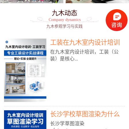
九木动态
Company dynamics
九木参观学习与实践
工装在九木室内设计培训
能学到东西吗?
在九木室内设计培训，工装（公
装）是核心...
模块之一，能学到非常系统、落
地、能直接用于工作的东西，不是
泛泛而谈，而是从规范、软件、材
料、施工到真实项目全链路覆盖。
下面给你讲得非常细、非常全面。
长沙学校草图渲染为什么
一、能学到什么（工装核心内容）
1. 工装类型全覆盖（真实商业空
九木室内设计培训机构
长沙学草图渲染
间）• 餐饮空间：中餐厅、西餐