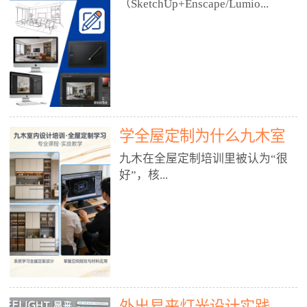
好？
（SketchUp+Enscape/Lumio...
厅、快餐店、奶茶店、火锅店等布
局、动线、后厨、消防、排烟、照
明、材料耐脏耐磨• 办公空间：开
n），九木之所以公认好，核心是
放式办公、会议室、接待区、茶水
只做室内、实战落地、全链路、本
间、强弱电规划• 酒店/民宿：大
地适配、总监带教、就业强，不是
堂、客房、走廊、布草间、消防疏
只教软件，而是教“能直接出图、
散• 商业店铺：服装店、美容院、
谈单、落地”的设计师能力。✅
网咖、展厅、培训机构• 公共空
学全屋定制为什么九木室
一、专一：20年只做室内，草图渲
间：展厅、会所、小型商业综合体
染是核心强项• 湖南少有的只做室
内设计培训机构好？
九木在全屋定制培训里被认为“很
2. 工装必备规范（非常关键）• 消
内设计培训的机构，不搞杂课，
好”，核...
防规范：疏散宽度、喷淋、烟感、
SketchUp+Enscape/Lumion是核心
防火分区、材料阻燃等级• 人体工
课程。• 课程完全贴合长沙本地市
程学：通道宽度、桌椅高度、动线
场：户型、材料、工艺、客户审
心是专注、实战、全链路、本地深
效率• 建筑规范：承重墙、梁位、
美、谈单习惯，学完就能用。• 不
耕、就业强，不是只教软件，而是
层高、设备井、强弱电、给排水•
教泛泛建模，只教室内定制/家装/
教“能直接上岗的设计师能力”。
工装制图标准：平面图、立面图、
工装的草图渲染逻辑。✅ 二、师
一、18年只做室内/全屋定制，够
节点大样、剖面图、材料表3. 全套
资：总监级全职，懂渲染更懂落地
专一• 湖南少有的只做室内设计培
软件技能（工装必备）• CAD：工
• 老师都是10年+实战设计总监，全
外出易来灯光设计实践
训的机构，不搞杂课，全屋定制是