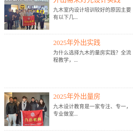
装施工图、深化图、节点大样、规
职授课，每月还在做真实项目。•
核心强项。• 课程完全贴合长沙本
范出图• 3DMAX+Vray：工装效果
九木室内设计培训较好的原因主要
不只教按钮操作，更讲建模逻辑、
地市场（户型、材料、工艺、客户
图、灯光、材质、商业空间表现•
有以下几...
材质真实感、灯光氛围、客户视
习惯），学完就能用。二、总监级
SU草图大师：快速建模、方案推敲
角、出图规范。• 创始人/艺术总监
全职师资，讲真东西• 老师都是10
• 酷家乐：快速出方案、全景图、
亲自带课，拿过行业金奖，懂设计
年+实战设计总监，全职授课，每
谈单展示• PS：效果图后期、方案
点： 1. 专注室内设计教育：是湖南
也懂市场。✅ 三、实战：3倍实操
2025年外出实践
月还在做真实项目。• 不只教软
排版、汇报PPT4. 材料与施工（工
唯一一家专业做室内设计教育的学
+真实项目，拒绝纸上谈兵• 实践课
件，更讲量房、谈单、预算、避
为什么选择九木的量房实践？全流
装最值钱的部分）• 工装常用材
校，专注设计教育20年，是专一、
时是理论3倍+，每周工地/材料市
坑、落地，都是一线经验。• 创始
程教学，...
料：地砖、石材、铝扣板、防火
专业、专注的高端室内设计培训品
场/家具馆实训。• 全程做真实项
人杨程老师亲自授课，拿过行业金
板、乳胶漆、木饰面、玻璃、不锈
牌，采用专业、实战的“理论加实
目：量房→CAD导入→SU建模
奖，懂设计也懂市场。三、实战为
钢• 施工工艺：吊顶、隔墙、地
践”教学模式，能从多方面培养室
→Enscape实时渲染→出图→谈单
王，拒绝纸上谈兵• 实践课时是理
从理论到落地 学习量房核心工
面、水电、防水、强弱电、消防改
内设计人才。2. 师资力量雄厚：由
→工地跟进。• 毕业至少15套SU模
论3倍+，每周工地/材料市场实
具：卷尺、激光测距仪、记录本
造• 成本控制：工装预算、报价、
10年以上经验的设计总监亲自授
型+10套高质量渲染图+3套完整方
训。• 学员全程参与真实项目：量
2025年外出量房
等，掌握“墙面平整度检测”“管道
损耗、工期管理• 工地实践：量
课，教师均为公司全职设计总监，
案，作品集直接求职。• 建模关联
房→CAD/酷家乐→拆单→预算→
定位”“空间动线规划”等实操技
房、现场交底、施工问题处理5. 方
在本行业从事设计工作8 - 10年以
九木设计教育是一家专注、专一，
CAD尺寸，渲染可预览材料/灯光/
谈单→工地跟进。• 毕业至少15套
巧。 结合CAD软件现场绘制原始
案设计能力（从0到完整方案）• 需
上。他们每月都有项目要做，能带
专业做室...
动线，提前发现落地问题。✅ 四、
施工图+3个完整案例，作品集直接
结构图，理解户型优缺点，为设计
求分析：客户定位、预算、风格、
领学生参与量房、谈单等实践活
课程：全链路，学完就是“会渲染
找工作。四、全链路课程，学完就
方案提供精准依据。工地实地教
功能• 平面布局：动线、分区、效
动，让学生学完可直接上岗，且对
的设计师”• 软件精通：SU建模（组
是设计师• 覆盖：软件（CAD/酷家
学，直面真实挑战 走进真实装修
率、合规• 风格设计：现代、极
学生认真负责。3. 教学模式多样：
内设计培训的机构，拥有19年的丰
件/场景/剖面/联动CAD）+