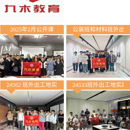
2025年2月公开课
公装班和材料班外出
24562 班外出工地实践
24533班外出工地实践