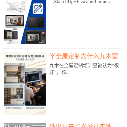
好？
（SketchUp+Enscape/Lumio...
厅、快餐店、奶茶店、火锅店等布
局、动线、后厨、消防、排烟、照
明、材料耐脏耐磨• 办公空间：开
n），九木之所以公认好，核心是
放式办公、会议室、接待区、茶水
只做室内、实战落地、全链路、本
间、强弱电规划• 酒店/民宿：大
地适配、总监带教、就业强，不是
堂、客房、走廊、布草间、消防疏
只教软件，而是教“能直接出图、
散• 商业店铺：服装店、美容院、
谈单、落地”的设计师能力。✅
网咖、展厅、培训机构• 公共空
学全屋定制为什么九木室
一、专一：20年只做室内，草图渲
间：展厅、会所、小型商业综合体
染是核心强项• 湖南少有的只做室
内设计培训机构好？
九木在全屋定制培训里被认为“很
2. 工装必备规范（非常关键）• 消
内设计培训的机构，不搞杂课，
好”，核...
防规范：疏散宽度、喷淋、烟感、
SketchUp+Enscape/Lumion是核心
防火分区、材料阻燃等级• 人体工
课程。• 课程完全贴合长沙本地市
程学：通道宽度、桌椅高度、动线
场：户型、材料、工艺、客户审
心是专注、实战、全链路、本地深
效率• 建筑规范：承重墙、梁位、
美、谈单习惯，学完就能用。• 不
耕、就业强，不是只教软件，而是
层高、设备井、强弱电、给排水•
教泛泛建模，只教室内定制/家装/
教“能直接上岗的设计师能力”。
工装制图标准：平面图、立面图、
工装的草图渲染逻辑。✅ 二、师
一、18年只做室内/全屋定制，够
节点大样、剖面图、材料表3. 全套
资：总监级全职，懂渲染更懂落地
专一• 湖南少有的只做室内设计培
软件技能（工装必备）• CAD：工
• 老师都是10年+实战设计总监，全
外出易来灯光设计实践
训的机构，不搞杂课，全屋定制是