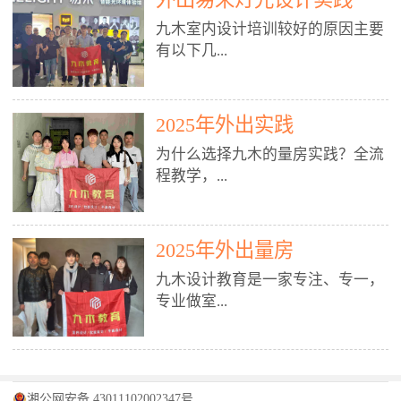
装施工图、深化图、节点大样、规
职授课，每月还在做真实项目。•
核心强项。• 课程完全贴合长沙本
范出图• 3DMAX+Vray：工装效果
九木室内设计培训较好的原因主要
不只教按钮操作，更讲建模逻辑、
地市场（户型、材料、工艺、客户
图、灯光、材质、商业空间表现•
有以下几...
材质真实感、灯光氛围、客户视
习惯），学完就能用。二、总监级
SU草图大师：快速建模、方案推敲
角、出图规范。• 创始人/艺术总监
全职师资，讲真东西• 老师都是10
• 酷家乐：快速出方案、全景图、
亲自带课，拿过行业金奖，懂设计
年+实战设计总监，全职授课，每
谈单展示• PS：效果图后期、方案
点： 1. 专注室内设计教育：是湖南
也懂市场。✅ 三、实战：3倍实操
2025年外出实践
月还在做真实项目。• 不只教软
排版、汇报PPT4. 材料与施工（工
唯一一家专业做室内设计教育的学
+真实项目，拒绝纸上谈兵• 实践课
件，更讲量房、谈单、预算、避
为什么选择九木的量房实践？全流
装最值钱的部分）• 工装常用材
校，专注设计教育20年，是专一、
时是理论3倍+，每周工地/材料市
坑、落地，都是一线经验。• 创始
程教学，...
料：地砖、石材、铝扣板、防火
专业、专注的高端室内设计培训品
场/家具馆实训。• 全程做真实项
人杨程老师亲自授课，拿过行业金
板、乳胶漆、木饰面、玻璃、不锈
牌，采用专业、实战的“理论加实
目：量房→CAD导入→SU建模
奖，懂设计也懂市场。三、实战为
钢• 施工工艺：吊顶、隔墙、地
践”教学模式，能从多方面培养室
→Enscape实时渲染→出图→谈单
王，拒绝纸上谈兵• 实践课时是理
从理论到落地 学习量房核心工
面、水电、防水、强弱电、消防改
内设计人才。2. 师资力量雄厚：由
2025年外出量房
→工地跟进。• 毕业至少15套SU模
论3倍+，每周工地/材料市场实
具：卷尺、激光测距仪、记录本
造• 成本控制：工装预算、报价、
10年以上经验的设计总监亲自授
型+10套高质量渲染图+3套完整方
训。• 学员全程参与真实项目：量
九木设计教育是一家专注、专一，
等，掌握“墙面平整度检测”“管道
损耗、工期管理• 工地实践：量
课，教师均为公司全职设计总监，
案，作品集直接求职。• 建模关联
房→CAD/酷家乐→拆单→预算→
专业做室...
定位”“空间动线规划”等实操技
房、现场交底、施工问题处理5. 方
在本行业从事设计工作8 - 10年以
CAD尺寸，渲染可预览材料/灯光/
谈单→工地跟进。• 毕业至少15套
巧。 结合CAD软件现场绘制原始
案设计能力（从0到完整方案）• 需
上。他们每月都有项目要做，能带
动线，提前发现落地问题。✅ 四、
施工图+3个完整案例，作品集直接
结构图，理解户型优缺点，为设计
求分析：客户定位、预算、风格、
领学生参与量房、谈单等实践活
课程：全链路，学完就是“会渲染
找工作。四、全链路课程，学完就
内设计培训的机构，拥有19年的丰
方案提供精准依据。工地实地教
功能• 平面布局：动线、分区、效
动，让学生学完可直接上岗，且对
的设计师”• 软件精通：SU建模（组
是设计师• 覆盖：软件（CAD/酷家
富经验。无论您是否有设计基础，
学，直面真实挑战 走进真实装修
率、合规• 风格设计：现代、极
学生认真负责。3. 教学模式多样：
件/场景/剖面/联动CAD）+
湘公网安备 43011102002347号