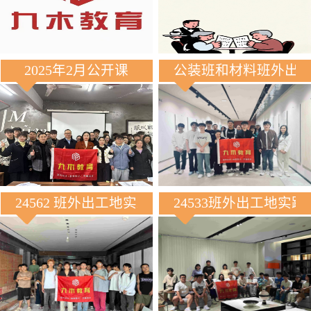
2025年2月公开课
公装班和材料班外出
24562 班外出工地实践
24533班外出工地实践