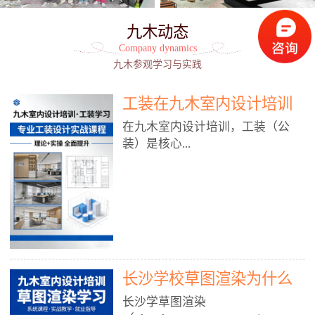
九木动态
Company dynamics
九木参观学习与实践
工装在九木室内设计培训
能学到东西吗?
在九木室内设计培训，工装（公
装）是核心...
模块之一，能学到非常系统、落
地、能直接用于工作的东西，不是
泛泛而谈，而是从规范、软件、材
料、施工到真实项目全链路覆盖。
下面给你讲得非常细、非常全面。
长沙学校草图渲染为什么
一、能学到什么（工装核心内容）
1. 工装类型全覆盖（真实商业空
九木室内设计培训机构
长沙学草图渲染
间）• 餐饮空间：中餐厅、西餐