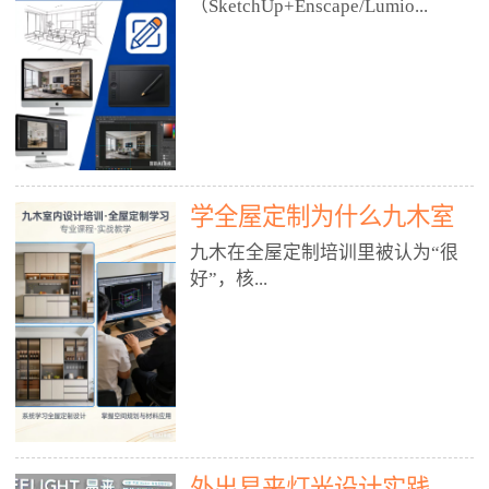
好？
（SketchUp+Enscape/Lumio...
厅、快餐店、奶茶店、火锅店等布
局、动线、后厨、消防、排烟、照
明、材料耐脏耐磨• 办公空间：开
n），九木之所以公认好，核心是
放式办公、会议室、接待区、茶水
只做室内、实战落地、全链路、本
间、强弱电规划• 酒店/民宿：大
地适配、总监带教、就业强，不是
堂、客房、走廊、布草间、消防疏
只教软件，而是教“能直接出图、
散• 商业店铺：服装店、美容院、
谈单、落地”的设计师能力。✅
网咖、展厅、培训机构• 公共空
学全屋定制为什么九木室
一、专一：20年只做室内，草图渲
间：展厅、会所、小型商业综合体
染是核心强项• 湖南少有的只做室
内设计培训机构好？
九木在全屋定制培训里被认为“很
2. 工装必备规范（非常关键）• 消
内设计培训的机构，不搞杂课，
好”，核...
防规范：疏散宽度、喷淋、烟感、
SketchUp+Enscape/Lumion是核心
防火分区、材料阻燃等级• 人体工
课程。• 课程完全贴合长沙本地市
程学：通道宽度、桌椅高度、动线
场：户型、材料、工艺、客户审
心是专注、实战、全链路、本地深
效率• 建筑规范：承重墙、梁位、
美、谈单习惯，学完就能用。• 不
耕、就业强，不是只教软件，而是
层高、设备井、强弱电、给排水•
教泛泛建模，只教室内定制/家装/
教“能直接上岗的设计师能力”。
工装制图标准：平面图、立面图、
工装的草图渲染逻辑。✅ 二、师
一、18年只做室内/全屋定制，够
节点大样、剖面图、材料表3. 全套
资：总监级全职，懂渲染更懂落地
专一• 湖南少有的只做室内设计培
软件技能（工装必备）• CAD：工
• 老师都是10年+实战设计总监，全
外出易来灯光设计实践
训的机构，不搞杂课，全屋定制是