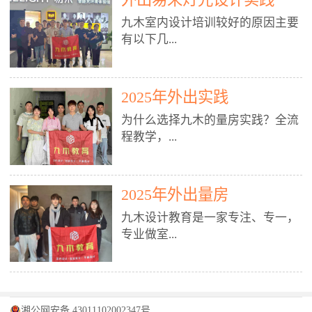
装施工图、深化图、节点大样、规
职授课，每月还在做真实项目。•
核心强项。• 课程完全贴合长沙本
范出图• 3DMAX+Vray：工装效果
九木室内设计培训较好的原因主要
不只教按钮操作，更讲建模逻辑、
地市场（户型、材料、工艺、客户
图、灯光、材质、商业空间表现•
有以下几...
材质真实感、灯光氛围、客户视
习惯），学完就能用。二、总监级
SU草图大师：快速建模、方案推敲
角、出图规范。• 创始人/艺术总监
全职师资，讲真东西• 老师都是10
• 酷家乐：快速出方案、全景图、
亲自带课，拿过行业金奖，懂设计
年+实战设计总监，全职授课，每
谈单展示• PS：效果图后期、方案
点： 1. 专注室内设计教育：是湖南
也懂市场。✅ 三、实战：3倍实操
2025年外出实践
月还在做真实项目。• 不只教软
排版、汇报PPT4. 材料与施工（工
唯一一家专业做室内设计教育的学
+真实项目，拒绝纸上谈兵• 实践课
件，更讲量房、谈单、预算、避
为什么选择九木的量房实践？全流
装最值钱的部分）• 工装常用材
校，专注设计教育20年，是专一、
时是理论3倍+，每周工地/材料市
坑、落地，都是一线经验。• 创始
程教学，...
料：地砖、石材、铝扣板、防火
专业、专注的高端室内设计培训品
场/家具馆实训。• 全程做真实项
人杨程老师亲自授课，拿过行业金
板、乳胶漆、木饰面、玻璃、不锈
牌，采用专业、实战的“理论加实
目：量房→CAD导入→SU建模
奖，懂设计也懂市场。三、实战为
钢• 施工工艺：吊顶、隔墙、地
践”教学模式，能从多方面培养室
→Enscape实时渲染→出图→谈单
王，拒绝纸上谈兵• 实践课时是理
从理论到落地 学习量房核心工
面、水电、防水、强弱电、消防改
内设计人才。2. 师资力量雄厚：由
2025年外出量房
→工地跟进。• 毕业至少15套SU模
论3倍+，每周工地/材料市场实
具：卷尺、激光测距仪、记录本
造• 成本控制：工装预算、报价、
10年以上经验的设计总监亲自授
型+10套高质量渲染图+3套完整方
训。• 学员全程参与真实项目：量
九木设计教育是一家专注、专一，
等，掌握“墙面平整度检测”“管道
损耗、工期管理• 工地实践：量
课，教师均为公司全职设计总监，
案，作品集直接求职。• 建模关联
房→CAD/酷家乐→拆单→预算→
专业做室...
定位”“空间动线规划”等实操技
房、现场交底、施工问题处理5. 方
在本行业从事设计工作8 - 10年以
CAD尺寸，渲染可预览材料/灯光/
谈单→工地跟进。• 毕业至少15套
巧。 结合CAD软件现场绘制原始
案设计能力（从0到完整方案）• 需
上。他们每月都有项目要做，能带
动线，提前发现落地问题。✅ 四、
施工图+3个完整案例，作品集直接
结构图，理解户型优缺点，为设计
求分析：客户定位、预算、风格、
领学生参与量房、谈单等实践活
课程：全链路，学完就是“会渲染
找工作。四、全链路课程，学完就
内设计培训的机构，拥有19年的丰
方案提供精准依据。工地实地教
功能• 平面布局：动线、分区、效
动，让学生学完可直接上岗，且对
的设计师”• 软件精通：SU建模（组
是设计师• 覆盖：软件（CAD/酷家
富经验。无论您是否有设计基础，
学，直面真实挑战 走进真实装修
率、合规• 风格设计：现代、极
学生认真负责。3. 教学模式多样：
件/场景/剖面/联动CAD）+
湘公网安备 43011102002347号