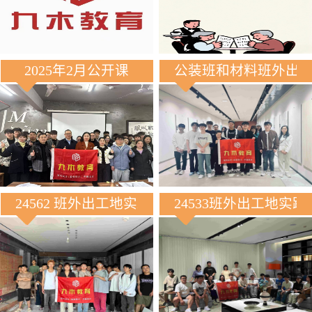
2025年2月公开课
公装班和材料班外出
24562 班外出工地实践
24533班外出工地实践