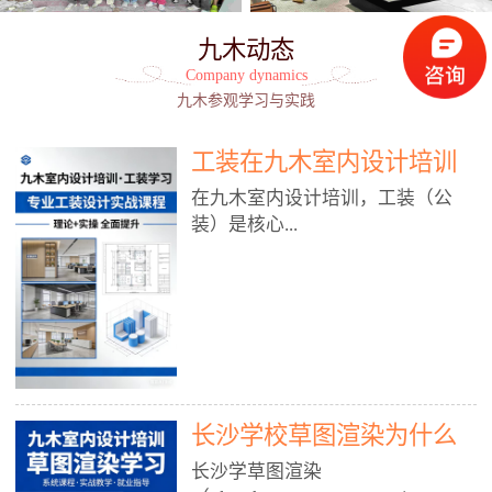
九木动态
Company dynamics
九木参观学习与实践
工装在九木室内设计培训
能学到东西吗?
在九木室内设计培训，工装（公
装）是核心...
模块之一，能学到非常系统、落
地、能直接用于工作的东西，不是
泛泛而谈，而是从规范、软件、材
料、施工到真实项目全链路覆盖。
下面给你讲得非常细、非常全面。
长沙学校草图渲染为什么
一、能学到什么（工装核心内容）
1. 工装类型全覆盖（真实商业空
九木室内设计培训机构
长沙学草图渲染
间）• 餐饮空间：中餐厅、西餐