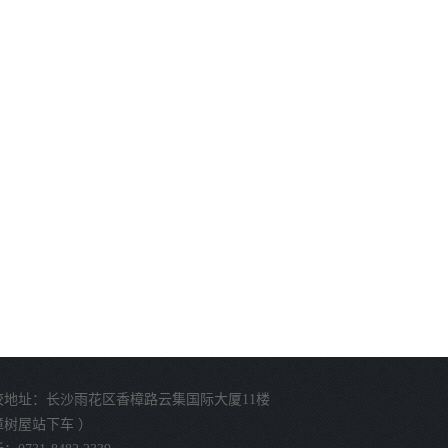
校地址：长沙雨花区香樟路云集国际大厦11楼
樟树屋站下车 ）