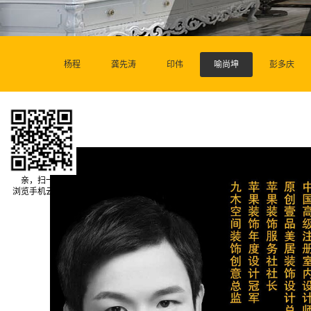
杨程
龚先涛
印伟
喻尚坤
彭多庆
亲，扫一扫
浏览手机云网站