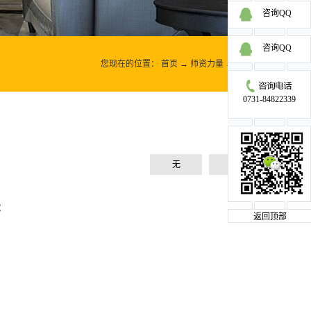
咨询QQ
咨询QQ
您现在的位置：
首页
→
师资力量
→
喻尚坤
0731-84822339
无
无
:
返回顶部