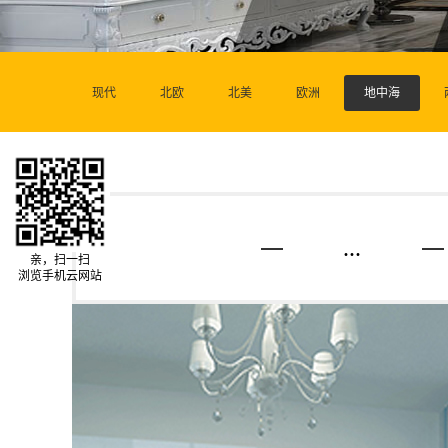
现代
北欧
北美
欧洲
地中海
...
亲，扫一扫
浏览手机云网站