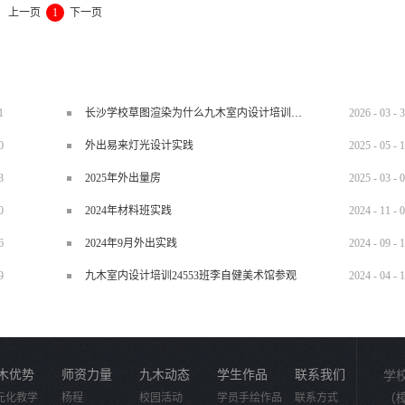
上一页
1
下一页
1
长沙学校草图渲染为什么九木室内设计培训机构好？
2026
-
03
-
3
0
外出易来灯光设计实践
2025
-
05
-
1
3
2025年外出量房
2025
-
03
-
0
0
2024年材料班实践
2024
-
11
-
0
6
2024年9月外出实践
2024
-
09
-
1
9
九木室内设计培训24553班李自健美术馆参观
2024
-
04
-
1
木优势
师资力量
九木动态
学生作品
联系我们
学
元化教学
杨程
校园活动
学员手绘作品
联系方式
（