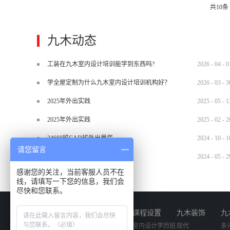
共
10
条
九木动态
工装在九木室内设计培训能学到东西吗?
2026
-
04
-
0
学全屋定制为什么九木室内设计培训机构好？
2026
-
03
-
3
2025年外出实践
2025
-
05
-
1
2025年外出实践
2025
-
02
-
2
24669班CAD班外出量房
2024
-
10
-
1
请您留言
2024.5.29材料班外出实训
2024
-
05
-
2
感谢您的关注，当前客服人员不在
线，请填写一下您的信息，我们会
尽快和您联系。
关于我们
课程设置
九木装饰
九
公司简介
室内设计学历班
现代
多