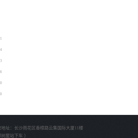
1
4
3
6
0
0
校地址：长沙雨花区香樟路云集国际大厦11楼
樟树屋站下车 ）