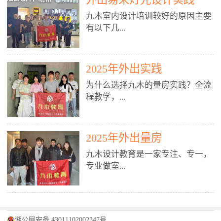
装施工图、深化图、节点大样、规
职授课，每月还在做真实项目。•
核心强项。• 课程完全贴合长沙本
范出图• 3DMAX+Vray：工装效果
九木室内设计培训较好的原因主要
不只教按钮操作，更讲建模逻辑、
地市场（户型、材料、工艺、客户
图、灯光、材质、商业空间表现•
有以下几...
材质真实感、灯光氛围、客户视
习惯），学完就能用。二、总监级
SU草图大师：快速建模、方案推敲
角、出图规范。• 创始人/艺术总监
全职师资，讲真东西• 老师都是10
• 酷家乐：快速出方案、全景图、
亲自带课，拿过行业金奖，懂设计
年+实战设计总监，全职授课，每
谈单展示• PS：效果图后期、方案
点： 1. 专注室内设计教育：是湖南
也懂市场。✅ 三、实战：3倍实操
2025年外出实践
月还在做真实项目。• 不只教软
排版、汇报PPT4. 材料与施工（工
唯一一家专业做室内设计教育的学
+真实项目，拒绝纸上谈兵• 实践课
件，更讲量房、谈单、预算、避
为什么选择九木的量房实践？全流
装最值钱的部分）• 工装常用材
校，专注设计教育20年，是专一、
时是理论3倍+，每周工地/材料市
坑、落地，都是一线经验。• 创始
程教学，...
料：地砖、石材、铝扣板、防火
专业、专注的高端室内设计培训品
场/家具馆实训。• 全程做真实项
人杨程老师亲自授课，拿过行业金
板、乳胶漆、木饰面、玻璃、不锈
牌，采用专业、实战的“理论加实
目：量房→CAD导入→SU建模
奖，懂设计也懂市场。三、实战为
钢• 施工工艺：吊顶、隔墙、地
践”教学模式，能从多方面培养室
→Enscape实时渲染→出图→谈单
王，拒绝纸上谈兵• 实践课时是理
从理论到落地 学习量房核心工
面、水电、防水、强弱电、消防改
内设计人才。2. 师资力量雄厚：由
2025年外出量房
→工地跟进。• 毕业至少15套SU模
论3倍+，每周工地/材料市场实
具：卷尺、激光测距仪、记录本
造• 成本控制：工装预算、报价、
10年以上经验的设计总监亲自授
型+10套高质量渲染图+3套完整方
训。• 学员全程参与真实项目：量
九木设计教育是一家专注、专一，
等，掌握“墙面平整度检测”“管道
损耗、工期管理• 工地实践：量
课，教师均为公司全职设计总监，
案，作品集直接求职。• 建模关联
房→CAD/酷家乐→拆单→预算→
专业做室...
定位”“空间动线规划”等实操技
房、现场交底、施工问题处理5. 方
在本行业从事设计工作8 - 10年以
CAD尺寸，渲染可预览材料/灯光/
谈单→工地跟进。• 毕业至少15套
巧。 结合CAD软件现场绘制原始
案设计能力（从0到完整方案）• 需
上。他们每月都有项目要做，能带
动线，提前发现落地问题。✅ 四、
施工图+3个完整案例，作品集直接
结构图，理解户型优缺点，为设计
求分析：客户定位、预算、风格、
领学生参与量房、谈单等实践活
课程：全链路，学完就是“会渲染
找工作。四、全链路课程，学完就
内设计培训的机构，拥有19年的丰
方案提供精准依据。工地实地教
功能• 平面布局：动线、分区、效
动，让学生学完可直接上岗，且对
的设计师”• 软件精通：SU建模（组
是设计师• 覆盖：软件（CAD/酷家
富经验。无论您是否有设计基础，
学，直面真实挑战 走进真实装修
率、合规• 风格设计：现代、极
学生认真负责。3. 教学模式多样：
件/场景/剖面/联动CAD）+
湘公网安备 43011102002347号