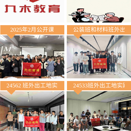
2025年2月公开课
公装班和材料班外出
24562 班外出工地实践
24533班外出工地实践