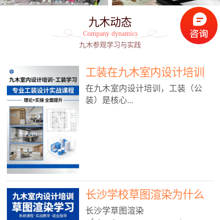
九木动态
Company dynamics
九木参观学习与实践
工装在九木室内设计培训
能学到东西吗?
在九木室内设计培训，工装（公
装）是核心...
模块之一，能学到非常系统、落
地、能直接用于工作的东西，不是
泛泛而谈，而是从规范、软件、材
料、施工到真实项目全链路覆盖。
下面给你讲得非常细、非常全面。
长沙学校草图渲染为什么
一、能学到什么（工装核心内容）
1. 工装类型全覆盖（真实商业空
九木室内设计培训机构
长沙学草图渲染
间）• 餐饮空间：中餐厅、西餐