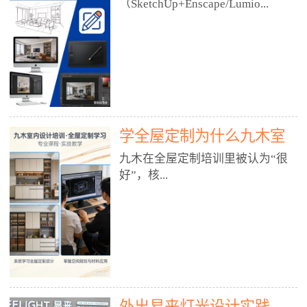
好？
（SketchUp+Enscape/Lumio...
厅、快餐店、奶茶店、火锅店等布
局、动线、后厨、消防、排烟、照
明、材料耐脏耐磨• 办公空间：开
n），九木之所以公认好，核心是
放式办公、会议室、接待区、茶水
只做室内、实战落地、全链路、本
间、强弱电规划• 酒店/民宿：大
地适配、总监带教、就业强，不是
堂、客房、走廊、布草间、消防疏
只教软件，而是教“能直接出图、
散• 商业店铺：服装店、美容院、
谈单、落地”的设计师能力。✅
网咖、展厅、培训机构• 公共空
学全屋定制为什么九木室
一、专一：20年只做室内，草图渲
间：展厅、会所、小型商业综合体
染是核心强项• 湖南少有的只做室
内设计培训机构好？
九木在全屋定制培训里被认为“很
2. 工装必备规范（非常关键）• 消
内设计培训的机构，不搞杂课，
好”，核...
防规范：疏散宽度、喷淋、烟感、
SketchUp+Enscape/Lumion是核心
防火分区、材料阻燃等级• 人体工
课程。• 课程完全贴合长沙本地市
程学：通道宽度、桌椅高度、动线
场：户型、材料、工艺、客户审
心是专注、实战、全链路、本地深
效率• 建筑规范：承重墙、梁位、
美、谈单习惯，学完就能用。• 不
耕、就业强，不是只教软件，而是
层高、设备井、强弱电、给排水•
教泛泛建模，只教室内定制/家装/
教“能直接上岗的设计师能力”。
工装制图标准：平面图、立面图、
工装的草图渲染逻辑。✅ 二、师
一、18年只做室内/全屋定制，够
节点大样、剖面图、材料表3. 全套
资：总监级全职，懂渲染更懂落地
专一• 湖南少有的只做室内设计培
软件技能（工装必备）• CAD：工
• 老师都是10年+实战设计总监，全
外出易来灯光设计实践
训的机构，不搞杂课，全屋定制是