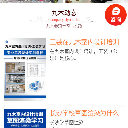
九木动态
Company dynamics
九木参观学习与实践
工装在九木室内设计培训
能学到东西吗?
在九木室内设计培训，工装（公
装）是核心...
模块之一，能学到非常系统、落
地、能直接用于工作的东西，不是
泛泛而谈，而是从规范、软件、材
料、施工到真实项目全链路覆盖。
下面给你讲得非常细、非常全面。
长沙学校草图渲染为什么
一、能学到什么（工装核心内容）
1. 工装类型全覆盖（真实商业空
九木室内设计培训机构
长沙学草图渲染
间）• 餐饮空间：中餐厅、西餐