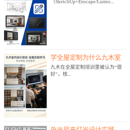
好？
（SketchUp+Enscape/Lumio...
厅、快餐店、奶茶店、火锅店等布
局、动线、后厨、消防、排烟、照
明、材料耐脏耐磨• 办公空间：开
n），九木之所以公认好，核心是
放式办公、会议室、接待区、茶水
只做室内、实战落地、全链路、本
间、强弱电规划• 酒店/民宿：大
地适配、总监带教、就业强，不是
堂、客房、走廊、布草间、消防疏
只教软件，而是教“能直接出图、
散• 商业店铺：服装店、美容院、
谈单、落地”的设计师能力。✅
网咖、展厅、培训机构• 公共空
学全屋定制为什么九木室
一、专一：20年只做室内，草图渲
间：展厅、会所、小型商业综合体
染是核心强项• 湖南少有的只做室
内设计培训机构好？
九木在全屋定制培训里被认为“很
2. 工装必备规范（非常关键）• 消
内设计培训的机构，不搞杂课，
好”，核...
防规范：疏散宽度、喷淋、烟感、
SketchUp+Enscape/Lumion是核心
防火分区、材料阻燃等级• 人体工
课程。• 课程完全贴合长沙本地市
程学：通道宽度、桌椅高度、动线
场：户型、材料、工艺、客户审
心是专注、实战、全链路、本地深
效率• 建筑规范：承重墙、梁位、
美、谈单习惯，学完就能用。• 不
耕、就业强，不是只教软件，而是
层高、设备井、强弱电、给排水•
教泛泛建模，只教室内定制/家装/
教“能直接上岗的设计师能力”。
工装制图标准：平面图、立面图、
工装的草图渲染逻辑。✅ 二、师
一、18年只做室内/全屋定制，够
节点大样、剖面图、材料表3. 全套
资：总监级全职，懂渲染更懂落地
专一• 湖南少有的只做室内设计培
软件技能（工装必备）• CAD：工
• 老师都是10年+实战设计总监，全
外出易来灯光设计实践
训的机构，不搞杂课，全屋定制是