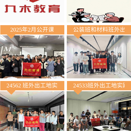
2025年2月公开课
公装班和材料班外出
24562 班外出工地实践
24533班外出工地实践