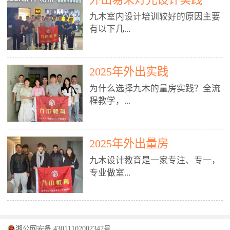
装施工图、深化图、节点大样、规
职授课，每月还在做真实项目。•
核心强项。• 课程完全贴合长沙本
范出图• 3DMAX+Vray：工装效果
九木室内设计培训较好的原因主要
不只教按钮操作，更讲建模逻辑、
地市场（户型、材料、工艺、客户
图、灯光、材质、商业空间表现•
有以下几...
材质真实感、灯光氛围、客户视
习惯），学完就能用。二、总监级
SU草图大师：快速建模、方案推敲
角、出图规范。• 创始人/艺术总监
全职师资，讲真东西• 老师都是10
• 酷家乐：快速出方案、全景图、
亲自带课，拿过行业金奖，懂设计
年+实战设计总监，全职授课，每
谈单展示• PS：效果图后期、方案
点： 1. 专注室内设计教育：是湖南
也懂市场。✅ 三、实战：3倍实操
2025年外出实践
月还在做真实项目。• 不只教软
排版、汇报PPT4. 材料与施工（工
唯一一家专业做室内设计教育的学
+真实项目，拒绝纸上谈兵• 实践课
件，更讲量房、谈单、预算、避
为什么选择九木的量房实践？全流
装最值钱的部分）• 工装常用材
校，专注设计教育20年，是专一、
时是理论3倍+，每周工地/材料市
坑、落地，都是一线经验。• 创始
程教学，...
料：地砖、石材、铝扣板、防火
专业、专注的高端室内设计培训品
场/家具馆实训。• 全程做真实项
人杨程老师亲自授课，拿过行业金
板、乳胶漆、木饰面、玻璃、不锈
牌，采用专业、实战的“理论加实
目：量房→CAD导入→SU建模
奖，懂设计也懂市场。三、实战为
钢• 施工工艺：吊顶、隔墙、地
践”教学模式，能从多方面培养室
→Enscape实时渲染→出图→谈单
王，拒绝纸上谈兵• 实践课时是理
从理论到落地 学习量房核心工
面、水电、防水、强弱电、消防改
内设计人才。2. 师资力量雄厚：由
2025年外出量房
→工地跟进。• 毕业至少15套SU模
论3倍+，每周工地/材料市场实
具：卷尺、激光测距仪、记录本
造• 成本控制：工装预算、报价、
10年以上经验的设计总监亲自授
型+10套高质量渲染图+3套完整方
训。• 学员全程参与真实项目：量
九木设计教育是一家专注、专一，
等，掌握“墙面平整度检测”“管道
损耗、工期管理• 工地实践：量
课，教师均为公司全职设计总监，
案，作品集直接求职。• 建模关联
房→CAD/酷家乐→拆单→预算→
专业做室...
定位”“空间动线规划”等实操技
房、现场交底、施工问题处理5. 方
在本行业从事设计工作8 - 10年以
CAD尺寸，渲染可预览材料/灯光/
谈单→工地跟进。• 毕业至少15套
巧。 结合CAD软件现场绘制原始
案设计能力（从0到完整方案）• 需
上。他们每月都有项目要做，能带
动线，提前发现落地问题。✅ 四、
施工图+3个完整案例，作品集直接
结构图，理解户型优缺点，为设计
求分析：客户定位、预算、风格、
领学生参与量房、谈单等实践活
课程：全链路，学完就是“会渲染
找工作。四、全链路课程，学完就
内设计培训的机构，拥有19年的丰
方案提供精准依据。工地实地教
功能• 平面布局：动线、分区、效
动，让学生学完可直接上岗，且对
的设计师”• 软件精通：SU建模（组
是设计师• 覆盖：软件（CAD/酷家
富经验。无论您是否有设计基础，
学，直面真实挑战 走进真实装修
率、合规• 风格设计：现代、极
学生认真负责。3. 教学模式多样：
件/场景/剖面/联动CAD）+
湘公网安备 43011102002347号