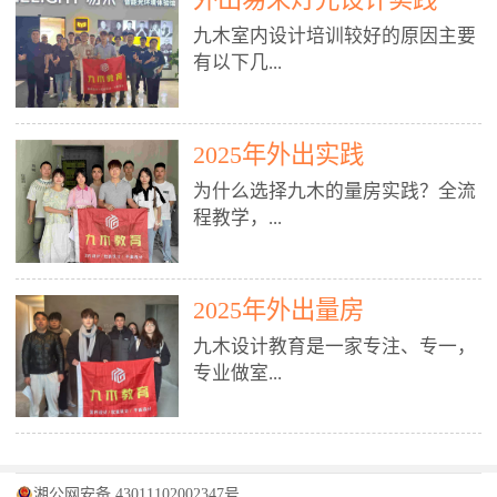
装施工图、深化图、节点大样、规
职授课，每月还在做真实项目。•
核心强项。• 课程完全贴合长沙本
范出图• 3DMAX+Vray：工装效果
九木室内设计培训较好的原因主要
不只教按钮操作，更讲建模逻辑、
地市场（户型、材料、工艺、客户
图、灯光、材质、商业空间表现•
有以下几...
材质真实感、灯光氛围、客户视
习惯），学完就能用。二、总监级
SU草图大师：快速建模、方案推敲
角、出图规范。• 创始人/艺术总监
全职师资，讲真东西• 老师都是10
• 酷家乐：快速出方案、全景图、
亲自带课，拿过行业金奖，懂设计
年+实战设计总监，全职授课，每
谈单展示• PS：效果图后期、方案
点： 1. 专注室内设计教育：是湖南
也懂市场。✅ 三、实战：3倍实操
2025年外出实践
月还在做真实项目。• 不只教软
排版、汇报PPT4. 材料与施工（工
唯一一家专业做室内设计教育的学
+真实项目，拒绝纸上谈兵• 实践课
件，更讲量房、谈单、预算、避
为什么选择九木的量房实践？全流
装最值钱的部分）• 工装常用材
校，专注设计教育20年，是专一、
时是理论3倍+，每周工地/材料市
坑、落地，都是一线经验。• 创始
程教学，...
料：地砖、石材、铝扣板、防火
专业、专注的高端室内设计培训品
场/家具馆实训。• 全程做真实项
人杨程老师亲自授课，拿过行业金
板、乳胶漆、木饰面、玻璃、不锈
牌，采用专业、实战的“理论加实
目：量房→CAD导入→SU建模
奖，懂设计也懂市场。三、实战为
钢• 施工工艺：吊顶、隔墙、地
践”教学模式，能从多方面培养室
→Enscape实时渲染→出图→谈单
王，拒绝纸上谈兵• 实践课时是理
从理论到落地 学习量房核心工
面、水电、防水、强弱电、消防改
内设计人才。2. 师资力量雄厚：由
2025年外出量房
→工地跟进。• 毕业至少15套SU模
论3倍+，每周工地/材料市场实
具：卷尺、激光测距仪、记录本
造• 成本控制：工装预算、报价、
10年以上经验的设计总监亲自授
型+10套高质量渲染图+3套完整方
训。• 学员全程参与真实项目：量
九木设计教育是一家专注、专一，
等，掌握“墙面平整度检测”“管道
损耗、工期管理• 工地实践：量
课，教师均为公司全职设计总监，
案，作品集直接求职。• 建模关联
房→CAD/酷家乐→拆单→预算→
专业做室...
定位”“空间动线规划”等实操技
房、现场交底、施工问题处理5. 方
在本行业从事设计工作8 - 10年以
CAD尺寸，渲染可预览材料/灯光/
谈单→工地跟进。• 毕业至少15套
巧。 结合CAD软件现场绘制原始
案设计能力（从0到完整方案）• 需
上。他们每月都有项目要做，能带
动线，提前发现落地问题。✅ 四、
施工图+3个完整案例，作品集直接
结构图，理解户型优缺点，为设计
求分析：客户定位、预算、风格、
领学生参与量房、谈单等实践活
课程：全链路，学完就是“会渲染
找工作。四、全链路课程，学完就
内设计培训的机构，拥有19年的丰
方案提供精准依据。工地实地教
功能• 平面布局：动线、分区、效
动，让学生学完可直接上岗，且对
的设计师”• 软件精通：SU建模（组
是设计师• 覆盖：软件（CAD/酷家
富经验。无论您是否有设计基础，
学，直面真实挑战 走进真实装修
率、合规• 风格设计：现代、极
学生认真负责。3. 教学模式多样：
件/场景/剖面/联动CAD）+
湘公网安备 43011102002347号