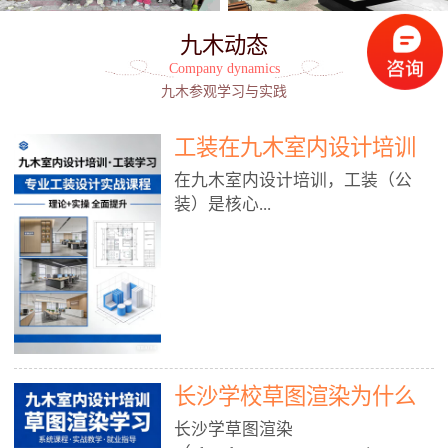
九木动态
Company dynamics
九木参观学习与实践
工装在九木室内设计培训
能学到东西吗?
在九木室内设计培训，工装（公
装）是核心...
模块之一，能学到非常系统、落
地、能直接用于工作的东西，不是
泛泛而谈，而是从规范、软件、材
料、施工到真实项目全链路覆盖。
下面给你讲得非常细、非常全面。
长沙学校草图渲染为什么
一、能学到什么（工装核心内容）
1. 工装类型全覆盖（真实商业空
九木室内设计培训机构
长沙学草图渲染
间）• 餐饮空间：中餐厅、西餐