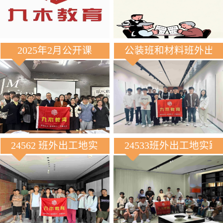
2025年2月公开课
公装班和材料班外出
24562 班外出工地实践
24533班外出工地实践