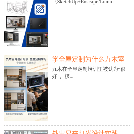
好？
（SketchUp+Enscape/Lumio...
厅、快餐店、奶茶店、火锅店等布
局、动线、后厨、消防、排烟、照
明、材料耐脏耐磨• 办公空间：开
n），九木之所以公认好，核心是
放式办公、会议室、接待区、茶水
只做室内、实战落地、全链路、本
间、强弱电规划• 酒店/民宿：大
地适配、总监带教、就业强，不是
堂、客房、走廊、布草间、消防疏
只教软件，而是教“能直接出图、
散• 商业店铺：服装店、美容院、
谈单、落地”的设计师能力。✅
网咖、展厅、培训机构• 公共空
学全屋定制为什么九木室
一、专一：20年只做室内，草图渲
间：展厅、会所、小型商业综合体
染是核心强项• 湖南少有的只做室
内设计培训机构好？
九木在全屋定制培训里被认为“很
2. 工装必备规范（非常关键）• 消
内设计培训的机构，不搞杂课，
好”，核...
防规范：疏散宽度、喷淋、烟感、
SketchUp+Enscape/Lumion是核心
防火分区、材料阻燃等级• 人体工
课程。• 课程完全贴合长沙本地市
程学：通道宽度、桌椅高度、动线
场：户型、材料、工艺、客户审
心是专注、实战、全链路、本地深
效率• 建筑规范：承重墙、梁位、
美、谈单习惯，学完就能用。• 不
耕、就业强，不是只教软件，而是
层高、设备井、强弱电、给排水•
教泛泛建模，只教室内定制/家装/
教“能直接上岗的设计师能力”。
工装制图标准：平面图、立面图、
工装的草图渲染逻辑。✅ 二、师
一、18年只做室内/全屋定制，够
节点大样、剖面图、材料表3. 全套
资：总监级全职，懂渲染更懂落地
专一• 湖南少有的只做室内设计培
软件技能（工装必备）• CAD：工
• 老师都是10年+实战设计总监，全
外出易来灯光设计实践
训的机构，不搞杂课，全屋定制是