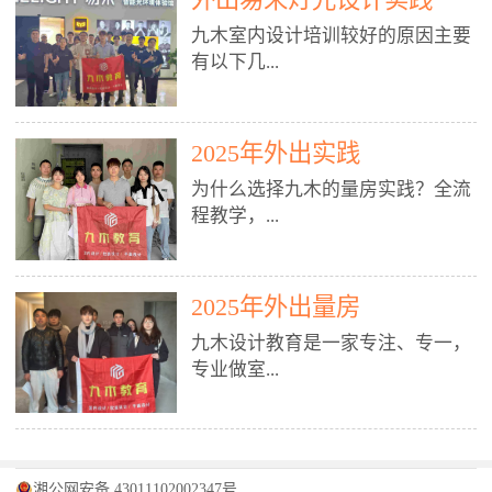
装施工图、深化图、节点大样、规
职授课，每月还在做真实项目。•
核心强项。• 课程完全贴合长沙本
范出图• 3DMAX+Vray：工装效果
九木室内设计培训较好的原因主要
不只教按钮操作，更讲建模逻辑、
地市场（户型、材料、工艺、客户
图、灯光、材质、商业空间表现•
有以下几...
材质真实感、灯光氛围、客户视
习惯），学完就能用。二、总监级
SU草图大师：快速建模、方案推敲
角、出图规范。• 创始人/艺术总监
全职师资，讲真东西• 老师都是10
• 酷家乐：快速出方案、全景图、
亲自带课，拿过行业金奖，懂设计
年+实战设计总监，全职授课，每
谈单展示• PS：效果图后期、方案
点： 1. 专注室内设计教育：是湖南
也懂市场。✅ 三、实战：3倍实操
2025年外出实践
月还在做真实项目。• 不只教软
排版、汇报PPT4. 材料与施工（工
唯一一家专业做室内设计教育的学
+真实项目，拒绝纸上谈兵• 实践课
件，更讲量房、谈单、预算、避
为什么选择九木的量房实践？全流
装最值钱的部分）• 工装常用材
校，专注设计教育20年，是专一、
时是理论3倍+，每周工地/材料市
坑、落地，都是一线经验。• 创始
程教学，...
料：地砖、石材、铝扣板、防火
专业、专注的高端室内设计培训品
场/家具馆实训。• 全程做真实项
人杨程老师亲自授课，拿过行业金
板、乳胶漆、木饰面、玻璃、不锈
牌，采用专业、实战的“理论加实
目：量房→CAD导入→SU建模
奖，懂设计也懂市场。三、实战为
钢• 施工工艺：吊顶、隔墙、地
践”教学模式，能从多方面培养室
→Enscape实时渲染→出图→谈单
王，拒绝纸上谈兵• 实践课时是理
从理论到落地 学习量房核心工
面、水电、防水、强弱电、消防改
内设计人才。2. 师资力量雄厚：由
2025年外出量房
→工地跟进。• 毕业至少15套SU模
论3倍+，每周工地/材料市场实
具：卷尺、激光测距仪、记录本
造• 成本控制：工装预算、报价、
10年以上经验的设计总监亲自授
型+10套高质量渲染图+3套完整方
训。• 学员全程参与真实项目：量
九木设计教育是一家专注、专一，
等，掌握“墙面平整度检测”“管道
损耗、工期管理• 工地实践：量
课，教师均为公司全职设计总监，
案，作品集直接求职。• 建模关联
房→CAD/酷家乐→拆单→预算→
专业做室...
定位”“空间动线规划”等实操技
房、现场交底、施工问题处理5. 方
在本行业从事设计工作8 - 10年以
CAD尺寸，渲染可预览材料/灯光/
谈单→工地跟进。• 毕业至少15套
巧。 结合CAD软件现场绘制原始
案设计能力（从0到完整方案）• 需
上。他们每月都有项目要做，能带
动线，提前发现落地问题。✅ 四、
施工图+3个完整案例，作品集直接
结构图，理解户型优缺点，为设计
求分析：客户定位、预算、风格、
领学生参与量房、谈单等实践活
课程：全链路，学完就是“会渲染
找工作。四、全链路课程，学完就
内设计培训的机构，拥有19年的丰
方案提供精准依据。工地实地教
功能• 平面布局：动线、分区、效
动，让学生学完可直接上岗，且对
的设计师”• 软件精通：SU建模（组
是设计师• 覆盖：软件（CAD/酷家
富经验。无论您是否有设计基础，
学，直面真实挑战 走进真实装修
率、合规• 风格设计：现代、极
学生认真负责。3. 教学模式多样：
件/场景/剖面/联动CAD）+
湘公网安备 43011102002347号