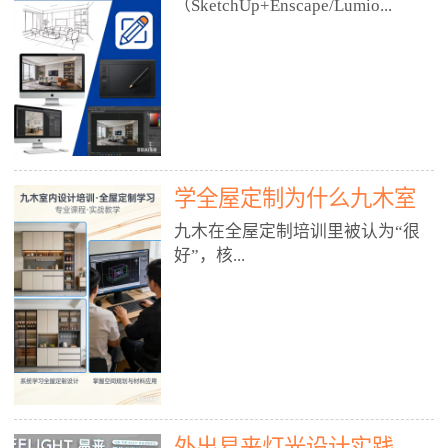
好？
（SketchUp+Enscape/Lumio...
厅、快餐店、奶茶店、火锅店等布
局、动线、后厨、消防、排烟、照
明、材料耐脏耐磨• 办公空间：开
n），九木之所以公认好，核心是
放式办公、会议室、接待区、茶水
只做室内、实战落地、全链路、本
间、强弱电规划• 酒店/民宿：大
地适配、总监带教、就业强，不是
堂、客房、走廊、布草间、消防疏
只教软件，而是教“能直接出图、
散• 商业店铺：服装店、美容院、
谈单、落地”的设计师能力。✅
网咖、展厅、培训机构• 公共空
学全屋定制为什么九木室
一、专一：20年只做室内，草图渲
间：展厅、会所、小型商业综合体
染是核心强项• 湖南少有的只做室
内设计培训机构好？
九木在全屋定制培训里被认为“很
2. 工装必备规范（非常关键）• 消
内设计培训的机构，不搞杂课，
好”，核...
防规范：疏散宽度、喷淋、烟感、
SketchUp+Enscape/Lumion是核心
防火分区、材料阻燃等级• 人体工
课程。• 课程完全贴合长沙本地市
程学：通道宽度、桌椅高度、动线
场：户型、材料、工艺、客户审
心是专注、实战、全链路、本地深
效率• 建筑规范：承重墙、梁位、
美、谈单习惯，学完就能用。• 不
耕、就业强，不是只教软件，而是
层高、设备井、强弱电、给排水•
教泛泛建模，只教室内定制/家装/
教“能直接上岗的设计师能力”。
工装制图标准：平面图、立面图、
工装的草图渲染逻辑。✅ 二、师
一、18年只做室内/全屋定制，够
节点大样、剖面图、材料表3. 全套
资：总监级全职，懂渲染更懂落地
专一• 湖南少有的只做室内设计培
软件技能（工装必备）• CAD：工
• 老师都是10年+实战设计总监，全
外出易来灯光设计实践
训的机构，不搞杂课，全屋定制是