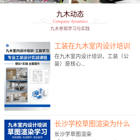
九木动态
Company dynamics
九木参观学习与实践
工装在九木室内设计培训
能学到东西吗?
在九木室内设计培训，工装（公
装）是核心...
模块之一，能学到非常系统、落
地、能直接用于工作的东西，不是
泛泛而谈，而是从规范、软件、材
料、施工到真实项目全链路覆盖。
下面给你讲得非常细、非常全面。
长沙学校草图渲染为什么
一、能学到什么（工装核心内容）
1. 工装类型全覆盖（真实商业空
九木室内设计培训机构
长沙学草图渲染
间）• 餐饮空间：中餐厅、西餐