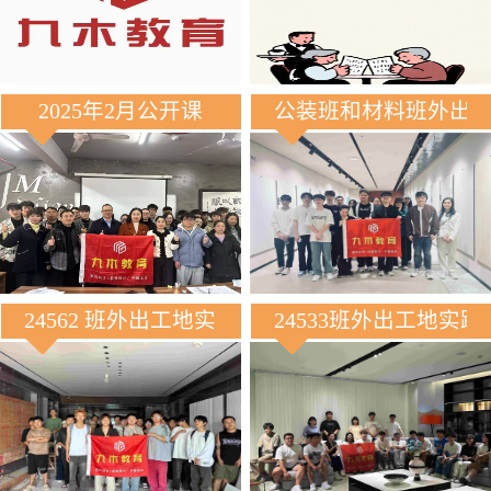
2025年2月公开课
公装班和材料班外出
24562 班外出工地实践
24533班外出工地实践