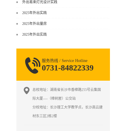
谈，而是从规范、软件、材料、施工
外出易来灯光设计实践
到真实项目全链路覆盖。下面给你讲
2025年外出实践
得非常细、非常全面。一、能学到什
么（工装核心内容）1. 工装类型全覆
2025年外出量房
盖（真实商业空间）• 餐饮空间：中餐
2025年外出实践
厅、西餐厅、快餐店、奶茶店、火锅
店等布局、动线、后厨、消防、排
烟、照明、材料耐脏耐磨• 办公空间：
开放式办公、会议室、接待区、茶
服务热线 / Service Hotline
水...
0731-84822339
总校地址：湖南省长沙市香樟路255号云集国
际大厦----（樟树屋）公交站
分校地址：长沙理工大学教学点，长沙高云建
材东三区2栋2楼