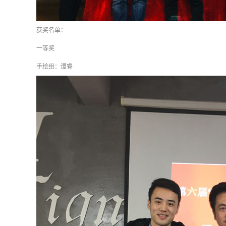
获奖名单：
一等奖
手绘组：谭睿