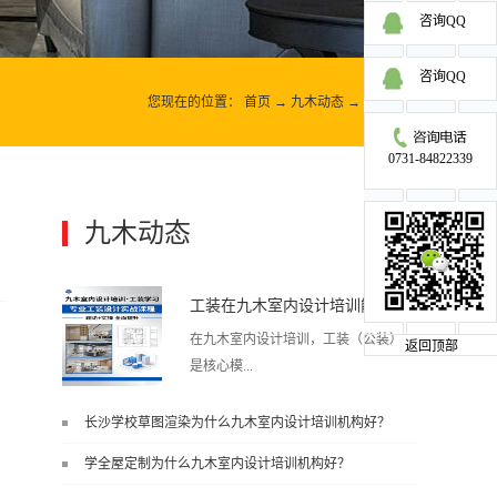
咨询QQ
咨询QQ
您现在的位置：
首页
→
九木动态
→
校园活动
0731-84822339
九木动态
更多>>
工装在九木室内设计培训能学到东西吗?
在九木室内设计培训，工装（公装）
返回顶部
是核心模...
长沙学校草图渲染为什么九木室内设计培训机构好？
块之一，能学到非常系统、落地、能
学全屋定制为什么九木室内设计培训机构好？
直接用于工作的东西，不是泛泛而