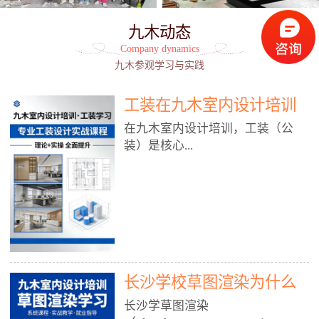
九木动态
Company dynamics
九木参观学习与实践
工装在九木室内设计培训
能学到东西吗?
在九木室内设计培训，工装（公
装）是核心...
模块之一，能学到非常系统、落
地、能直接用于工作的东西，不是
泛泛而谈，而是从规范、软件、材
料、施工到真实项目全链路覆盖。
下面给你讲得非常细、非常全面。
长沙学校草图渲染为什么
一、能学到什么（工装核心内容）
1. 工装类型全覆盖（真实商业空
九木室内设计培训机构
长沙学草图渲染
间）• 餐饮空间：中餐厅、西餐