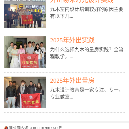
装施工图、深化图、节点大样、规
职授课，每月还在做真实项目。•
核心强项。• 课程完全贴合长沙本
范出图• 3DMAX+Vray：工装效果
九木室内设计培训较好的原因主要
不只教按钮操作，更讲建模逻辑、
地市场（户型、材料、工艺、客户
图、灯光、材质、商业空间表现•
有以下几...
材质真实感、灯光氛围、客户视
习惯），学完就能用。二、总监级
SU草图大师：快速建模、方案推敲
角、出图规范。• 创始人/艺术总监
全职师资，讲真东西• 老师都是10
• 酷家乐：快速出方案、全景图、
亲自带课，拿过行业金奖，懂设计
年+实战设计总监，全职授课，每
谈单展示• PS：效果图后期、方案
点： 1. 专注室内设计教育：是湖南
也懂市场。✅ 三、实战：3倍实操
2025年外出实践
月还在做真实项目。• 不只教软
排版、汇报PPT4. 材料与施工（工
唯一一家专业做室内设计教育的学
+真实项目，拒绝纸上谈兵• 实践课
件，更讲量房、谈单、预算、避
为什么选择九木的量房实践？全流
装最值钱的部分）• 工装常用材
校，专注设计教育20年，是专一、
时是理论3倍+，每周工地/材料市
坑、落地，都是一线经验。• 创始
程教学，...
料：地砖、石材、铝扣板、防火
专业、专注的高端室内设计培训品
场/家具馆实训。• 全程做真实项
人杨程老师亲自授课，拿过行业金
板、乳胶漆、木饰面、玻璃、不锈
牌，采用专业、实战的“理论加实
目：量房→CAD导入→SU建模
奖，懂设计也懂市场。三、实战为
钢• 施工工艺：吊顶、隔墙、地
践”教学模式，能从多方面培养室
→Enscape实时渲染→出图→谈单
王，拒绝纸上谈兵• 实践课时是理
从理论到落地 学习量房核心工
面、水电、防水、强弱电、消防改
内设计人才。2. 师资力量雄厚：由
2025年外出量房
→工地跟进。• 毕业至少15套SU模
论3倍+，每周工地/材料市场实
具：卷尺、激光测距仪、记录本
造• 成本控制：工装预算、报价、
10年以上经验的设计总监亲自授
型+10套高质量渲染图+3套完整方
训。• 学员全程参与真实项目：量
九木设计教育是一家专注、专一，
等，掌握“墙面平整度检测”“管道
损耗、工期管理• 工地实践：量
课，教师均为公司全职设计总监，
案，作品集直接求职。• 建模关联
房→CAD/酷家乐→拆单→预算→
专业做室...
定位”“空间动线规划”等实操技
房、现场交底、施工问题处理5. 方
在本行业从事设计工作8 - 10年以
CAD尺寸，渲染可预览材料/灯光/
谈单→工地跟进。• 毕业至少15套
巧。 结合CAD软件现场绘制原始
案设计能力（从0到完整方案）• 需
上。他们每月都有项目要做，能带
动线，提前发现落地问题。✅ 四、
施工图+3个完整案例，作品集直接
结构图，理解户型优缺点，为设计
求分析：客户定位、预算、风格、
领学生参与量房、谈单等实践活
课程：全链路，学完就是“会渲染
找工作。四、全链路课程，学完就
内设计培训的机构，拥有19年的丰
方案提供精准依据。工地实地教
功能• 平面布局：动线、分区、效
动，让学生学完可直接上岗，且对
的设计师”• 软件精通：SU建模（组
是设计师• 覆盖：软件（CAD/酷家
富经验。无论您是否有设计基础，
学，直面真实挑战 走进真实装修
率、合规• 风格设计：现代、极
学生认真负责。3. 教学模式多样：
件/场景/剖面/联动CAD）+
湘公网安备 43011102002347号