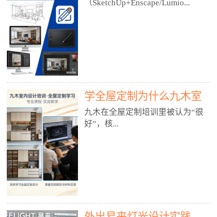
好？
（SketchUp+Enscape/Lumio...
厅、快餐店、奶茶店、火锅店等布
局、动线、后厨、消防、排烟、照
明、材料耐脏耐磨• 办公空间：开
n），九木之所以公认好，核心是
放式办公、会议室、接待区、茶水
只做室内、实战落地、全链路、本
间、强弱电规划• 酒店/民宿：大
地适配、总监带教、就业强，不是
堂、客房、走廊、布草间、消防疏
只教软件，而是教“能直接出图、
散• 商业店铺：服装店、美容院、
谈单、落地”的设计师能力。✅
网咖、展厅、培训机构• 公共空
学全屋定制为什么九木室
一、专一：20年只做室内，草图渲
间：展厅、会所、小型商业综合体
染是核心强项• 湖南少有的只做室
内设计培训机构好？
九木在全屋定制培训里被认为“很
2. 工装必备规范（非常关键）• 消
内设计培训的机构，不搞杂课，
好”，核...
防规范：疏散宽度、喷淋、烟感、
SketchUp+Enscape/Lumion是核心
防火分区、材料阻燃等级• 人体工
课程。• 课程完全贴合长沙本地市
程学：通道宽度、桌椅高度、动线
场：户型、材料、工艺、客户审
心是专注、实战、全链路、本地深
效率• 建筑规范：承重墙、梁位、
美、谈单习惯，学完就能用。• 不
耕、就业强，不是只教软件，而是
层高、设备井、强弱电、给排水•
教泛泛建模，只教室内定制/家装/
教“能直接上岗的设计师能力”。
工装制图标准：平面图、立面图、
工装的草图渲染逻辑。✅ 二、师
一、18年只做室内/全屋定制，够
节点大样、剖面图、材料表3. 全套
资：总监级全职，懂渲染更懂落地
专一• 湖南少有的只做室内设计培
软件技能（工装必备）• CAD：工
• 老师都是10年+实战设计总监，全
外出易来灯光设计实践
训的机构，不搞杂课，全屋定制是