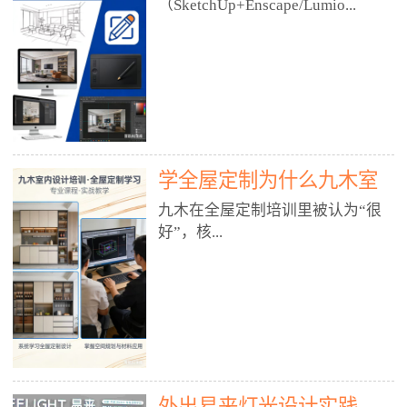
好？
（SketchUp+Enscape/Lumio...
厅、快餐店、奶茶店、火锅店等布
局、动线、后厨、消防、排烟、照
明、材料耐脏耐磨• 办公空间：开
n），九木之所以公认好，核心是
放式办公、会议室、接待区、茶水
只做室内、实战落地、全链路、本
间、强弱电规划• 酒店/民宿：大
地适配、总监带教、就业强，不是
堂、客房、走廊、布草间、消防疏
只教软件，而是教“能直接出图、
散• 商业店铺：服装店、美容院、
谈单、落地”的设计师能力。✅
网咖、展厅、培训机构• 公共空
学全屋定制为什么九木室
一、专一：20年只做室内，草图渲
间：展厅、会所、小型商业综合体
染是核心强项• 湖南少有的只做室
内设计培训机构好？
九木在全屋定制培训里被认为“很
2. 工装必备规范（非常关键）• 消
内设计培训的机构，不搞杂课，
好”，核...
防规范：疏散宽度、喷淋、烟感、
SketchUp+Enscape/Lumion是核心
防火分区、材料阻燃等级• 人体工
课程。• 课程完全贴合长沙本地市
程学：通道宽度、桌椅高度、动线
场：户型、材料、工艺、客户审
心是专注、实战、全链路、本地深
效率• 建筑规范：承重墙、梁位、
美、谈单习惯，学完就能用。• 不
耕、就业强，不是只教软件，而是
层高、设备井、强弱电、给排水•
教泛泛建模，只教室内定制/家装/
教“能直接上岗的设计师能力”。
工装制图标准：平面图、立面图、
工装的草图渲染逻辑。✅ 二、师
一、18年只做室内/全屋定制，够
节点大样、剖面图、材料表3. 全套
资：总监级全职，懂渲染更懂落地
专一• 湖南少有的只做室内设计培
软件技能（工装必备）• CAD：工
• 老师都是10年+实战设计总监，全
外出易来灯光设计实践
训的机构，不搞杂课，全屋定制是