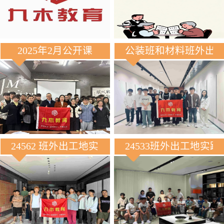
2025年2月公开课
公装班和材料班外出
24562 班外出工地实践
24533班外出工地实践