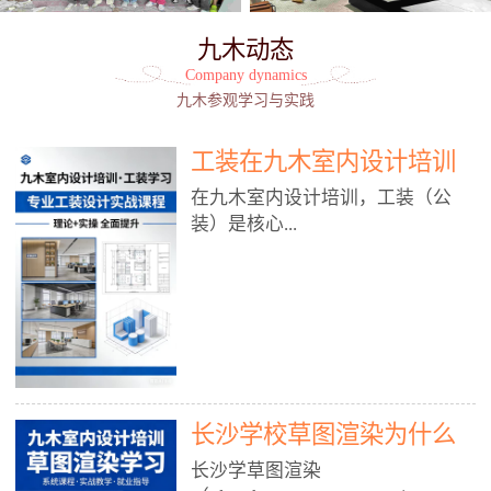
九木动态
Company dynamics
九木参观学习与实践
工装在九木室内设计培训
能学到东西吗?
在九木室内设计培训，工装（公
装）是核心...
模块之一，能学到非常系统、落
地、能直接用于工作的东西，不是
泛泛而谈，而是从规范、软件、材
料、施工到真实项目全链路覆盖。
下面给你讲得非常细、非常全面。
长沙学校草图渲染为什么
一、能学到什么（工装核心内容）
1. 工装类型全覆盖（真实商业空
九木室内设计培训机构
长沙学草图渲染
间）• 餐饮空间：中餐厅、西餐