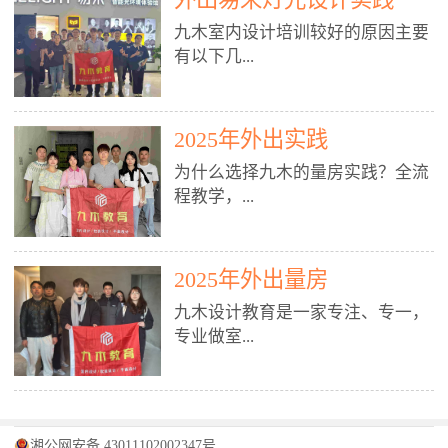
装施工图、深化图、节点大样、规
职授课，每月还在做真实项目。•
核心强项。• 课程完全贴合长沙本
范出图• 3DMAX+Vray：工装效果
九木室内设计培训较好的原因主要
不只教按钮操作，更讲建模逻辑、
地市场（户型、材料、工艺、客户
图、灯光、材质、商业空间表现•
有以下几...
材质真实感、灯光氛围、客户视
习惯），学完就能用。二、总监级
SU草图大师：快速建模、方案推敲
角、出图规范。• 创始人/艺术总监
全职师资，讲真东西• 老师都是10
• 酷家乐：快速出方案、全景图、
亲自带课，拿过行业金奖，懂设计
年+实战设计总监，全职授课，每
谈单展示• PS：效果图后期、方案
点： 1. 专注室内设计教育：是湖南
也懂市场。✅ 三、实战：3倍实操
2025年外出实践
月还在做真实项目。• 不只教软
排版、汇报PPT4. 材料与施工（工
唯一一家专业做室内设计教育的学
+真实项目，拒绝纸上谈兵• 实践课
件，更讲量房、谈单、预算、避
为什么选择九木的量房实践？全流
装最值钱的部分）• 工装常用材
校，专注设计教育20年，是专一、
时是理论3倍+，每周工地/材料市
坑、落地，都是一线经验。• 创始
程教学，...
料：地砖、石材、铝扣板、防火
专业、专注的高端室内设计培训品
场/家具馆实训。• 全程做真实项
人杨程老师亲自授课，拿过行业金
板、乳胶漆、木饰面、玻璃、不锈
牌，采用专业、实战的“理论加实
目：量房→CAD导入→SU建模
奖，懂设计也懂市场。三、实战为
钢• 施工工艺：吊顶、隔墙、地
践”教学模式，能从多方面培养室
→Enscape实时渲染→出图→谈单
王，拒绝纸上谈兵• 实践课时是理
从理论到落地 学习量房核心工
面、水电、防水、强弱电、消防改
内设计人才。2. 师资力量雄厚：由
2025年外出量房
→工地跟进。• 毕业至少15套SU模
论3倍+，每周工地/材料市场实
具：卷尺、激光测距仪、记录本
造• 成本控制：工装预算、报价、
10年以上经验的设计总监亲自授
型+10套高质量渲染图+3套完整方
训。• 学员全程参与真实项目：量
九木设计教育是一家专注、专一，
等，掌握“墙面平整度检测”“管道
损耗、工期管理• 工地实践：量
课，教师均为公司全职设计总监，
案，作品集直接求职。• 建模关联
房→CAD/酷家乐→拆单→预算→
专业做室...
定位”“空间动线规划”等实操技
房、现场交底、施工问题处理5. 方
在本行业从事设计工作8 - 10年以
CAD尺寸，渲染可预览材料/灯光/
谈单→工地跟进。• 毕业至少15套
巧。 结合CAD软件现场绘制原始
案设计能力（从0到完整方案）• 需
上。他们每月都有项目要做，能带
动线，提前发现落地问题。✅ 四、
施工图+3个完整案例，作品集直接
结构图，理解户型优缺点，为设计
求分析：客户定位、预算、风格、
领学生参与量房、谈单等实践活
课程：全链路，学完就是“会渲染
找工作。四、全链路课程，学完就
内设计培训的机构，拥有19年的丰
方案提供精准依据。工地实地教
功能• 平面布局：动线、分区、效
动，让学生学完可直接上岗，且对
的设计师”• 软件精通：SU建模（组
是设计师• 覆盖：软件（CAD/酷家
富经验。无论您是否有设计基础，
学，直面真实挑战 走进真实装修
率、合规• 风格设计：现代、极
学生认真负责。3. 教学模式多样：
件/场景/剖面/联动CAD）+
湘公网安备 43011102002347号