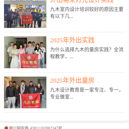
装施工图、深化图、节点大样、规
职授课，每月还在做真实项目。•
核心强项。• 课程完全贴合长沙本
范出图• 3DMAX+Vray：工装效果
九木室内设计培训较好的原因主要
不只教按钮操作，更讲建模逻辑、
地市场（户型、材料、工艺、客户
图、灯光、材质、商业空间表现•
有以下几...
材质真实感、灯光氛围、客户视
习惯），学完就能用。二、总监级
SU草图大师：快速建模、方案推敲
角、出图规范。• 创始人/艺术总监
全职师资，讲真东西• 老师都是10
• 酷家乐：快速出方案、全景图、
亲自带课，拿过行业金奖，懂设计
年+实战设计总监，全职授课，每
谈单展示• PS：效果图后期、方案
点： 1. 专注室内设计教育：是湖南
也懂市场。✅ 三、实战：3倍实操
2025年外出实践
月还在做真实项目。• 不只教软
排版、汇报PPT4. 材料与施工（工
唯一一家专业做室内设计教育的学
+真实项目，拒绝纸上谈兵• 实践课
件，更讲量房、谈单、预算、避
为什么选择九木的量房实践？全流
装最值钱的部分）• 工装常用材
校，专注设计教育20年，是专一、
时是理论3倍+，每周工地/材料市
坑、落地，都是一线经验。• 创始
程教学，...
料：地砖、石材、铝扣板、防火
专业、专注的高端室内设计培训品
场/家具馆实训。• 全程做真实项
人杨程老师亲自授课，拿过行业金
板、乳胶漆、木饰面、玻璃、不锈
牌，采用专业、实战的“理论加实
目：量房→CAD导入→SU建模
奖，懂设计也懂市场。三、实战为
钢• 施工工艺：吊顶、隔墙、地
践”教学模式，能从多方面培养室
→Enscape实时渲染→出图→谈单
王，拒绝纸上谈兵• 实践课时是理
从理论到落地 学习量房核心工
面、水电、防水、强弱电、消防改
内设计人才。2. 师资力量雄厚：由
2025年外出量房
→工地跟进。• 毕业至少15套SU模
论3倍+，每周工地/材料市场实
具：卷尺、激光测距仪、记录本
造• 成本控制：工装预算、报价、
10年以上经验的设计总监亲自授
型+10套高质量渲染图+3套完整方
训。• 学员全程参与真实项目：量
九木设计教育是一家专注、专一，
等，掌握“墙面平整度检测”“管道
损耗、工期管理• 工地实践：量
课，教师均为公司全职设计总监，
案，作品集直接求职。• 建模关联
房→CAD/酷家乐→拆单→预算→
专业做室...
定位”“空间动线规划”等实操技
房、现场交底、施工问题处理5. 方
在本行业从事设计工作8 - 10年以
CAD尺寸，渲染可预览材料/灯光/
谈单→工地跟进。• 毕业至少15套
巧。 结合CAD软件现场绘制原始
案设计能力（从0到完整方案）• 需
上。他们每月都有项目要做，能带
动线，提前发现落地问题。✅ 四、
施工图+3个完整案例，作品集直接
结构图，理解户型优缺点，为设计
求分析：客户定位、预算、风格、
领学生参与量房、谈单等实践活
课程：全链路，学完就是“会渲染
找工作。四、全链路课程，学完就
内设计培训的机构，拥有19年的丰
方案提供精准依据。工地实地教
功能• 平面布局：动线、分区、效
动，让学生学完可直接上岗，且对
的设计师”• 软件精通：SU建模（组
是设计师• 覆盖：软件（CAD/酷家
富经验。无论您是否有设计基础，
学，直面真实挑战 走进真实装修
率、合规• 风格设计：现代、极
学生认真负责。3. 教学模式多样：
件/场景/剖面/联动CAD）+
湘公网安备 43011102002347号