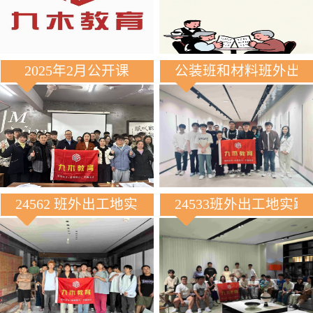
2025年2月公开课
公装班和材料班外出
24562 班外出工地实践
24533班外出工地实践