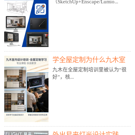
好？
（SketchUp+Enscape/Lumio...
厅、快餐店、奶茶店、火锅店等布
局、动线、后厨、消防、排烟、照
明、材料耐脏耐磨• 办公空间：开
n），九木之所以公认好，核心是
放式办公、会议室、接待区、茶水
只做室内、实战落地、全链路、本
间、强弱电规划• 酒店/民宿：大
地适配、总监带教、就业强，不是
堂、客房、走廊、布草间、消防疏
只教软件，而是教“能直接出图、
散• 商业店铺：服装店、美容院、
谈单、落地”的设计师能力。✅
网咖、展厅、培训机构• 公共空
学全屋定制为什么九木室
一、专一：20年只做室内，草图渲
间：展厅、会所、小型商业综合体
染是核心强项• 湖南少有的只做室
内设计培训机构好？
九木在全屋定制培训里被认为“很
2. 工装必备规范（非常关键）• 消
内设计培训的机构，不搞杂课，
好”，核...
防规范：疏散宽度、喷淋、烟感、
SketchUp+Enscape/Lumion是核心
防火分区、材料阻燃等级• 人体工
课程。• 课程完全贴合长沙本地市
程学：通道宽度、桌椅高度、动线
场：户型、材料、工艺、客户审
心是专注、实战、全链路、本地深
效率• 建筑规范：承重墙、梁位、
美、谈单习惯，学完就能用。• 不
耕、就业强，不是只教软件，而是
层高、设备井、强弱电、给排水•
教泛泛建模，只教室内定制/家装/
教“能直接上岗的设计师能力”。
工装制图标准：平面图、立面图、
工装的草图渲染逻辑。✅ 二、师
一、18年只做室内/全屋定制，够
节点大样、剖面图、材料表3. 全套
资：总监级全职，懂渲染更懂落地
专一• 湖南少有的只做室内设计培
软件技能（工装必备）• CAD：工
• 老师都是10年+实战设计总监，全
外出易来灯光设计实践
训的机构，不搞杂课，全屋定制是