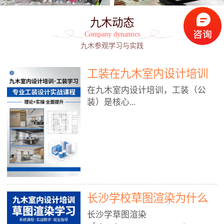
九木动态
Company dynamics
九木参观学习与实践
工装在九木室内设计培训
能学到东西吗?
在九木室内设计培训，工装（公
装）是核心...
模块之一，能学到非常系统、落
地、能直接用于工作的东西，不是
泛泛而谈，而是从规范、软件、材
料、施工到真实项目全链路覆盖。
下面给你讲得非常细、非常全面。
长沙学校草图渲染为什么
一、能学到什么（工装核心内容）
1. 工装类型全覆盖（真实商业空
九木室内设计培训机构
长沙学草图渲染
间）• 餐饮空间：中餐厅、西餐