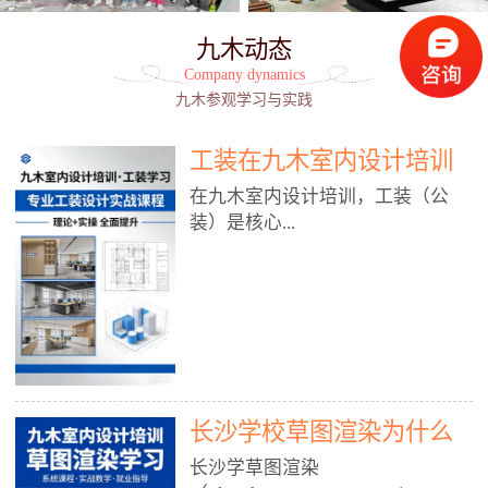
九木动态
Company dynamics
九木参观学习与实践
工装在九木室内设计培训
能学到东西吗?
在九木室内设计培训，工装（公
装）是核心...
模块之一，能学到非常系统、落
地、能直接用于工作的东西，不是
泛泛而谈，而是从规范、软件、材
料、施工到真实项目全链路覆盖。
下面给你讲得非常细、非常全面。
长沙学校草图渲染为什么
一、能学到什么（工装核心内容）
1. 工装类型全覆盖（真实商业空
九木室内设计培训机构
长沙学草图渲染
间）• 餐饮空间：中餐厅、西餐