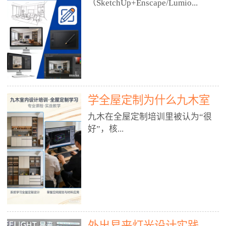
好？
（SketchUp+Enscape/Lumio...
厅、快餐店、奶茶店、火锅店等布
局、动线、后厨、消防、排烟、照
明、材料耐脏耐磨• 办公空间：开
n），九木之所以公认好，核心是
放式办公、会议室、接待区、茶水
只做室内、实战落地、全链路、本
间、强弱电规划• 酒店/民宿：大
地适配、总监带教、就业强，不是
堂、客房、走廊、布草间、消防疏
只教软件，而是教“能直接出图、
散• 商业店铺：服装店、美容院、
谈单、落地”的设计师能力。✅
网咖、展厅、培训机构• 公共空
学全屋定制为什么九木室
一、专一：20年只做室内，草图渲
间：展厅、会所、小型商业综合体
染是核心强项• 湖南少有的只做室
内设计培训机构好？
九木在全屋定制培训里被认为“很
2. 工装必备规范（非常关键）• 消
内设计培训的机构，不搞杂课，
好”，核...
防规范：疏散宽度、喷淋、烟感、
SketchUp+Enscape/Lumion是核心
防火分区、材料阻燃等级• 人体工
课程。• 课程完全贴合长沙本地市
程学：通道宽度、桌椅高度、动线
场：户型、材料、工艺、客户审
心是专注、实战、全链路、本地深
效率• 建筑规范：承重墙、梁位、
美、谈单习惯，学完就能用。• 不
耕、就业强，不是只教软件，而是
层高、设备井、强弱电、给排水•
教泛泛建模，只教室内定制/家装/
教“能直接上岗的设计师能力”。
工装制图标准：平面图、立面图、
工装的草图渲染逻辑。✅ 二、师
一、18年只做室内/全屋定制，够
节点大样、剖面图、材料表3. 全套
资：总监级全职，懂渲染更懂落地
专一• 湖南少有的只做室内设计培
软件技能（工装必备）• CAD：工
• 老师都是10年+实战设计总监，全
外出易来灯光设计实践
训的机构，不搞杂课，全屋定制是