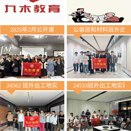
2025年2月公开课
公装班和材料班外出
24562 班外出工地实践
24533班外出工地实践