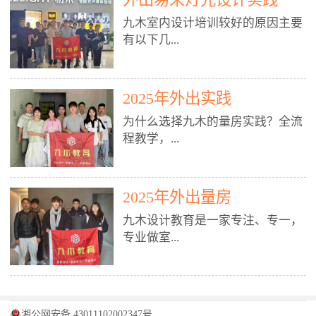
装施工图、深化图、节点大样、规
职授课，每月还在做真实项目。•
核心强项。• 课程完全贴合长沙本
范出图• 3DMAX+Vray：工装效果
九木室内设计培训较好的原因主要
不只教按钮操作，更讲建模逻辑、
地市场（户型、材料、工艺、客户
图、灯光、材质、商业空间表现•
有以下几...
材质真实感、灯光氛围、客户视
习惯），学完就能用。二、总监级
SU草图大师：快速建模、方案推敲
角、出图规范。• 创始人/艺术总监
全职师资，讲真东西• 老师都是10
• 酷家乐：快速出方案、全景图、
亲自带课，拿过行业金奖，懂设计
年+实战设计总监，全职授课，每
谈单展示• PS：效果图后期、方案
点： 1. 专注室内设计教育：是湖南
也懂市场。✅ 三、实战：3倍实操
2025年外出实践
月还在做真实项目。• 不只教软
排版、汇报PPT4. 材料与施工（工
唯一一家专业做室内设计教育的学
+真实项目，拒绝纸上谈兵• 实践课
件，更讲量房、谈单、预算、避
为什么选择九木的量房实践？全流
装最值钱的部分）• 工装常用材
校，专注设计教育20年，是专一、
时是理论3倍+，每周工地/材料市
坑、落地，都是一线经验。• 创始
程教学，...
料：地砖、石材、铝扣板、防火
专业、专注的高端室内设计培训品
场/家具馆实训。• 全程做真实项
人杨程老师亲自授课，拿过行业金
板、乳胶漆、木饰面、玻璃、不锈
牌，采用专业、实战的“理论加实
目：量房→CAD导入→SU建模
奖，懂设计也懂市场。三、实战为
钢• 施工工艺：吊顶、隔墙、地
践”教学模式，能从多方面培养室
→Enscape实时渲染→出图→谈单
王，拒绝纸上谈兵• 实践课时是理
从理论到落地 学习量房核心工
面、水电、防水、强弱电、消防改
内设计人才。2. 师资力量雄厚：由
2025年外出量房
→工地跟进。• 毕业至少15套SU模
论3倍+，每周工地/材料市场实
具：卷尺、激光测距仪、记录本
造• 成本控制：工装预算、报价、
10年以上经验的设计总监亲自授
型+10套高质量渲染图+3套完整方
训。• 学员全程参与真实项目：量
九木设计教育是一家专注、专一，
等，掌握“墙面平整度检测”“管道
损耗、工期管理• 工地实践：量
课，教师均为公司全职设计总监，
案，作品集直接求职。• 建模关联
房→CAD/酷家乐→拆单→预算→
专业做室...
定位”“空间动线规划”等实操技
房、现场交底、施工问题处理5. 方
在本行业从事设计工作8 - 10年以
CAD尺寸，渲染可预览材料/灯光/
谈单→工地跟进。• 毕业至少15套
巧。 结合CAD软件现场绘制原始
案设计能力（从0到完整方案）• 需
上。他们每月都有项目要做，能带
动线，提前发现落地问题。✅ 四、
施工图+3个完整案例，作品集直接
结构图，理解户型优缺点，为设计
求分析：客户定位、预算、风格、
领学生参与量房、谈单等实践活
课程：全链路，学完就是“会渲染
找工作。四、全链路课程，学完就
内设计培训的机构，拥有19年的丰
方案提供精准依据。工地实地教
功能• 平面布局：动线、分区、效
动，让学生学完可直接上岗，且对
的设计师”• 软件精通：SU建模（组
是设计师• 覆盖：软件（CAD/酷家
富经验。无论您是否有设计基础，
学，直面真实挑战 走进真实装修
率、合规• 风格设计：现代、极
学生认真负责。3. 教学模式多样：
件/场景/剖面/联动CAD）+
湘公网安备 43011102002347号