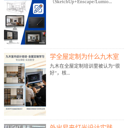
好？
（SketchUp+Enscape/Lumio...
厅、快餐店、奶茶店、火锅店等布
局、动线、后厨、消防、排烟、照
明、材料耐脏耐磨• 办公空间：开
n），九木之所以公认好，核心是
放式办公、会议室、接待区、茶水
只做室内、实战落地、全链路、本
间、强弱电规划• 酒店/民宿：大
地适配、总监带教、就业强，不是
堂、客房、走廊、布草间、消防疏
只教软件，而是教“能直接出图、
散• 商业店铺：服装店、美容院、
谈单、落地”的设计师能力。✅
网咖、展厅、培训机构• 公共空
学全屋定制为什么九木室
一、专一：20年只做室内，草图渲
间：展厅、会所、小型商业综合体
染是核心强项• 湖南少有的只做室
内设计培训机构好？
九木在全屋定制培训里被认为“很
2. 工装必备规范（非常关键）• 消
内设计培训的机构，不搞杂课，
好”，核...
防规范：疏散宽度、喷淋、烟感、
SketchUp+Enscape/Lumion是核心
防火分区、材料阻燃等级• 人体工
课程。• 课程完全贴合长沙本地市
程学：通道宽度、桌椅高度、动线
场：户型、材料、工艺、客户审
心是专注、实战、全链路、本地深
效率• 建筑规范：承重墙、梁位、
美、谈单习惯，学完就能用。• 不
耕、就业强，不是只教软件，而是
层高、设备井、强弱电、给排水•
教泛泛建模，只教室内定制/家装/
教“能直接上岗的设计师能力”。
工装制图标准：平面图、立面图、
工装的草图渲染逻辑。✅ 二、师
一、18年只做室内/全屋定制，够
节点大样、剖面图、材料表3. 全套
资：总监级全职，懂渲染更懂落地
专一• 湖南少有的只做室内设计培
软件技能（工装必备）• CAD：工
• 老师都是10年+实战设计总监，全
外出易来灯光设计实践
训的机构，不搞杂课，全屋定制是