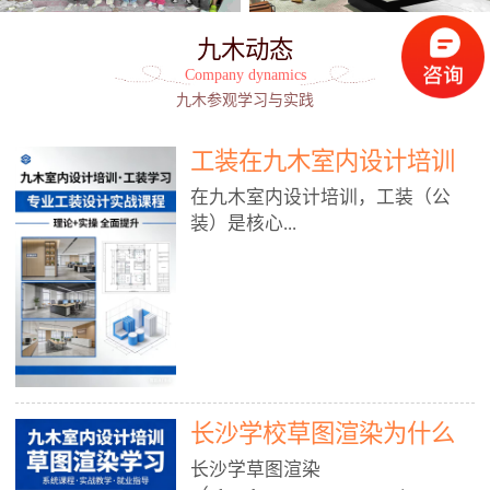
九木动态
Company dynamics
九木参观学习与实践
工装在九木室内设计培训
能学到东西吗?
在九木室内设计培训，工装（公
装）是核心...
模块之一，能学到非常系统、落
地、能直接用于工作的东西，不是
泛泛而谈，而是从规范、软件、材
料、施工到真实项目全链路覆盖。
下面给你讲得非常细、非常全面。
长沙学校草图渲染为什么
一、能学到什么（工装核心内容）
1. 工装类型全覆盖（真实商业空
九木室内设计培训机构
长沙学草图渲染
间）• 餐饮空间：中餐厅、西餐