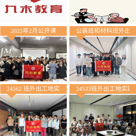
2025年2月公开课
公装班和材料班外出
24562 班外出工地实践
24533班外出工地实践