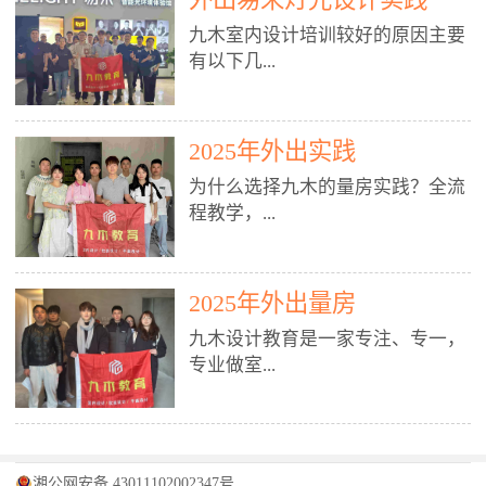
装施工图、深化图、节点大样、规
职授课，每月还在做真实项目。•
核心强项。• 课程完全贴合长沙本
范出图• 3DMAX+Vray：工装效果
九木室内设计培训较好的原因主要
不只教按钮操作，更讲建模逻辑、
地市场（户型、材料、工艺、客户
图、灯光、材质、商业空间表现•
有以下几...
材质真实感、灯光氛围、客户视
习惯），学完就能用。二、总监级
SU草图大师：快速建模、方案推敲
角、出图规范。• 创始人/艺术总监
全职师资，讲真东西• 老师都是10
• 酷家乐：快速出方案、全景图、
亲自带课，拿过行业金奖，懂设计
年+实战设计总监，全职授课，每
谈单展示• PS：效果图后期、方案
点： 1. 专注室内设计教育：是湖南
也懂市场。✅ 三、实战：3倍实操
2025年外出实践
月还在做真实项目。• 不只教软
排版、汇报PPT4. 材料与施工（工
唯一一家专业做室内设计教育的学
+真实项目，拒绝纸上谈兵• 实践课
件，更讲量房、谈单、预算、避
为什么选择九木的量房实践？全流
装最值钱的部分）• 工装常用材
校，专注设计教育20年，是专一、
时是理论3倍+，每周工地/材料市
坑、落地，都是一线经验。• 创始
程教学，...
料：地砖、石材、铝扣板、防火
专业、专注的高端室内设计培训品
场/家具馆实训。• 全程做真实项
人杨程老师亲自授课，拿过行业金
板、乳胶漆、木饰面、玻璃、不锈
牌，采用专业、实战的“理论加实
目：量房→CAD导入→SU建模
奖，懂设计也懂市场。三、实战为
钢• 施工工艺：吊顶、隔墙、地
践”教学模式，能从多方面培养室
→Enscape实时渲染→出图→谈单
王，拒绝纸上谈兵• 实践课时是理
从理论到落地 学习量房核心工
面、水电、防水、强弱电、消防改
内设计人才。2. 师资力量雄厚：由
2025年外出量房
→工地跟进。• 毕业至少15套SU模
论3倍+，每周工地/材料市场实
具：卷尺、激光测距仪、记录本
造• 成本控制：工装预算、报价、
10年以上经验的设计总监亲自授
型+10套高质量渲染图+3套完整方
训。• 学员全程参与真实项目：量
九木设计教育是一家专注、专一，
等，掌握“墙面平整度检测”“管道
损耗、工期管理• 工地实践：量
课，教师均为公司全职设计总监，
案，作品集直接求职。• 建模关联
房→CAD/酷家乐→拆单→预算→
专业做室...
定位”“空间动线规划”等实操技
房、现场交底、施工问题处理5. 方
在本行业从事设计工作8 - 10年以
CAD尺寸，渲染可预览材料/灯光/
谈单→工地跟进。• 毕业至少15套
巧。 结合CAD软件现场绘制原始
案设计能力（从0到完整方案）• 需
上。他们每月都有项目要做，能带
动线，提前发现落地问题。✅ 四、
施工图+3个完整案例，作品集直接
结构图，理解户型优缺点，为设计
求分析：客户定位、预算、风格、
领学生参与量房、谈单等实践活
课程：全链路，学完就是“会渲染
找工作。四、全链路课程，学完就
内设计培训的机构，拥有19年的丰
方案提供精准依据。工地实地教
功能• 平面布局：动线、分区、效
动，让学生学完可直接上岗，且对
的设计师”• 软件精通：SU建模（组
是设计师• 覆盖：软件（CAD/酷家
富经验。无论您是否有设计基础，
学，直面真实挑战 走进真实装修
率、合规• 风格设计：现代、极
学生认真负责。3. 教学模式多样：
件/场景/剖面/联动CAD）+
湘公网安备 43011102002347号