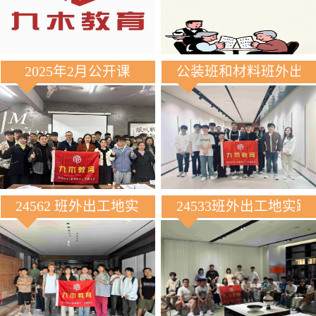
2025年2月公开课
公装班和材料班外出
24562 班外出工地实践
24533班外出工地实践