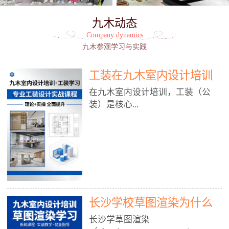
九木动态
Company dynamics
九木参观学习与实践
工装在九木室内设计培训
能学到东西吗?
在九木室内设计培训，工装（公
装）是核心...
模块之一，能学到非常系统、落
地、能直接用于工作的东西，不是
泛泛而谈，而是从规范、软件、材
料、施工到真实项目全链路覆盖。
下面给你讲得非常细、非常全面。
长沙学校草图渲染为什么
一、能学到什么（工装核心内容）
1. 工装类型全覆盖（真实商业空
九木室内设计培训机构
长沙学草图渲染
间）• 餐饮空间：中餐厅、西餐