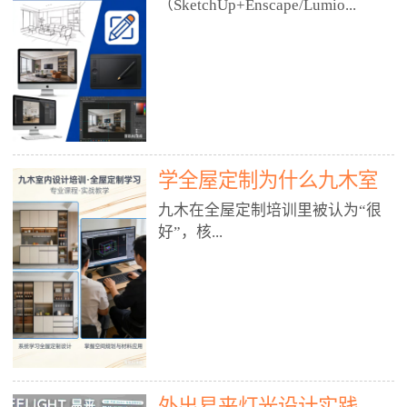
好？
（SketchUp+Enscape/Lumio...
厅、快餐店、奶茶店、火锅店等布
局、动线、后厨、消防、排烟、照
明、材料耐脏耐磨• 办公空间：开
n），九木之所以公认好，核心是
放式办公、会议室、接待区、茶水
只做室内、实战落地、全链路、本
间、强弱电规划• 酒店/民宿：大
地适配、总监带教、就业强，不是
堂、客房、走廊、布草间、消防疏
只教软件，而是教“能直接出图、
散• 商业店铺：服装店、美容院、
谈单、落地”的设计师能力。✅
网咖、展厅、培训机构• 公共空
学全屋定制为什么九木室
一、专一：20年只做室内，草图渲
间：展厅、会所、小型商业综合体
染是核心强项• 湖南少有的只做室
内设计培训机构好？
九木在全屋定制培训里被认为“很
2. 工装必备规范（非常关键）• 消
内设计培训的机构，不搞杂课，
好”，核...
防规范：疏散宽度、喷淋、烟感、
SketchUp+Enscape/Lumion是核心
防火分区、材料阻燃等级• 人体工
课程。• 课程完全贴合长沙本地市
程学：通道宽度、桌椅高度、动线
场：户型、材料、工艺、客户审
心是专注、实战、全链路、本地深
效率• 建筑规范：承重墙、梁位、
美、谈单习惯，学完就能用。• 不
耕、就业强，不是只教软件，而是
层高、设备井、强弱电、给排水•
教泛泛建模，只教室内定制/家装/
教“能直接上岗的设计师能力”。
工装制图标准：平面图、立面图、
工装的草图渲染逻辑。✅ 二、师
一、18年只做室内/全屋定制，够
节点大样、剖面图、材料表3. 全套
资：总监级全职，懂渲染更懂落地
专一• 湖南少有的只做室内设计培
软件技能（工装必备）• CAD：工
• 老师都是10年+实战设计总监，全
外出易来灯光设计实践
训的机构，不搞杂课，全屋定制是