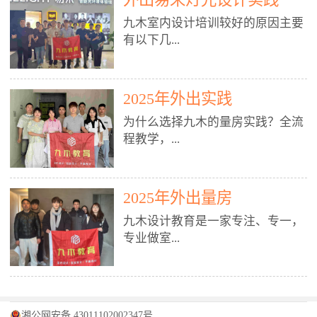
装施工图、深化图、节点大样、规
职授课，每月还在做真实项目。•
核心强项。• 课程完全贴合长沙本
范出图• 3DMAX+Vray：工装效果
九木室内设计培训较好的原因主要
不只教按钮操作，更讲建模逻辑、
地市场（户型、材料、工艺、客户
图、灯光、材质、商业空间表现•
有以下几...
材质真实感、灯光氛围、客户视
习惯），学完就能用。二、总监级
SU草图大师：快速建模、方案推敲
角、出图规范。• 创始人/艺术总监
全职师资，讲真东西• 老师都是10
• 酷家乐：快速出方案、全景图、
亲自带课，拿过行业金奖，懂设计
年+实战设计总监，全职授课，每
谈单展示• PS：效果图后期、方案
点： 1. 专注室内设计教育：是湖南
也懂市场。✅ 三、实战：3倍实操
2025年外出实践
月还在做真实项目。• 不只教软
排版、汇报PPT4. 材料与施工（工
唯一一家专业做室内设计教育的学
+真实项目，拒绝纸上谈兵• 实践课
件，更讲量房、谈单、预算、避
为什么选择九木的量房实践？全流
装最值钱的部分）• 工装常用材
校，专注设计教育20年，是专一、
时是理论3倍+，每周工地/材料市
坑、落地，都是一线经验。• 创始
程教学，...
料：地砖、石材、铝扣板、防火
专业、专注的高端室内设计培训品
场/家具馆实训。• 全程做真实项
人杨程老师亲自授课，拿过行业金
板、乳胶漆、木饰面、玻璃、不锈
牌，采用专业、实战的“理论加实
目：量房→CAD导入→SU建模
奖，懂设计也懂市场。三、实战为
钢• 施工工艺：吊顶、隔墙、地
践”教学模式，能从多方面培养室
→Enscape实时渲染→出图→谈单
王，拒绝纸上谈兵• 实践课时是理
从理论到落地 学习量房核心工
面、水电、防水、强弱电、消防改
内设计人才。2. 师资力量雄厚：由
2025年外出量房
→工地跟进。• 毕业至少15套SU模
论3倍+，每周工地/材料市场实
具：卷尺、激光测距仪、记录本
造• 成本控制：工装预算、报价、
10年以上经验的设计总监亲自授
型+10套高质量渲染图+3套完整方
训。• 学员全程参与真实项目：量
九木设计教育是一家专注、专一，
等，掌握“墙面平整度检测”“管道
损耗、工期管理• 工地实践：量
课，教师均为公司全职设计总监，
案，作品集直接求职。• 建模关联
房→CAD/酷家乐→拆单→预算→
专业做室...
定位”“空间动线规划”等实操技
房、现场交底、施工问题处理5. 方
在本行业从事设计工作8 - 10年以
CAD尺寸，渲染可预览材料/灯光/
谈单→工地跟进。• 毕业至少15套
巧。 结合CAD软件现场绘制原始
案设计能力（从0到完整方案）• 需
上。他们每月都有项目要做，能带
动线，提前发现落地问题。✅ 四、
施工图+3个完整案例，作品集直接
结构图，理解户型优缺点，为设计
求分析：客户定位、预算、风格、
领学生参与量房、谈单等实践活
课程：全链路，学完就是“会渲染
找工作。四、全链路课程，学完就
内设计培训的机构，拥有19年的丰
方案提供精准依据。工地实地教
功能• 平面布局：动线、分区、效
动，让学生学完可直接上岗，且对
的设计师”• 软件精通：SU建模（组
是设计师• 覆盖：软件（CAD/酷家
富经验。无论您是否有设计基础，
学，直面真实挑战 走进真实装修
率、合规• 风格设计：现代、极
学生认真负责。3. 教学模式多样：
件/场景/剖面/联动CAD）+
湘公网安备 43011102002347号