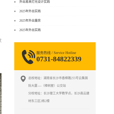
谈，而是从规范、软件、材料、施工
外出易来灯光设计实践
到真实项目全链路覆盖。下面给你讲
2025年外出实践
得非常细、非常全面。一、能学到什
么（工装核心内容）1. 工装类型全覆
2025年外出量房
盖（真实商业空间）• 餐饮空间：中餐
2025年外出实践
厅、西餐厅、快餐店、奶茶店、火锅
店等布局、动线、后厨、消防、排
状
烟、照明、材料耐脏耐磨• 办公空间：
开放式办公、会议室、接待区、茶
服务热线 / Service Hotline
水...
0731-84822339
总校地址：湖南省长沙市香樟路255号云集国
际大厦----（樟树屋）公交站
分校地址：长沙理工大学教学点，长沙高云建
材东三区2栋2楼