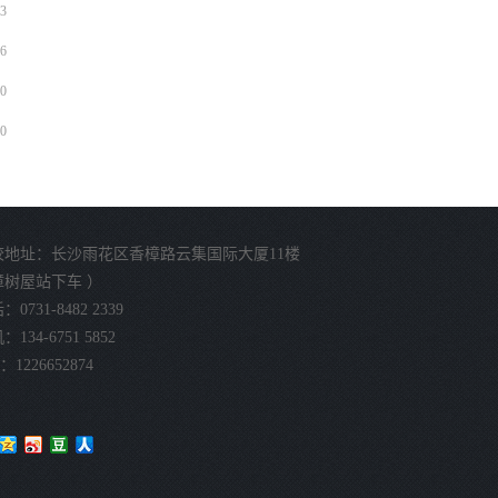
3
6
0
0
校地址：长沙雨花区香樟路云集国际大厦11楼
樟树屋站下车 ）
0731-8482 2339
134-6751 5852
：1226652874