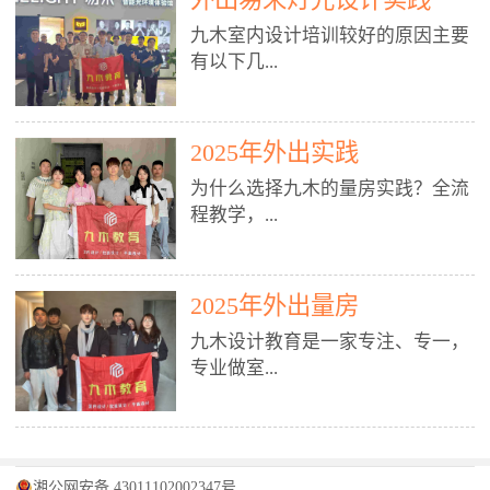
装施工图、深化图、节点大样、规
职授课，每月还在做真实项目。•
核心强项。• 课程完全贴合长沙本
范出图• 3DMAX+Vray：工装效果
九木室内设计培训较好的原因主要
不只教按钮操作，更讲建模逻辑、
地市场（户型、材料、工艺、客户
图、灯光、材质、商业空间表现•
有以下几...
材质真实感、灯光氛围、客户视
习惯），学完就能用。二、总监级
SU草图大师：快速建模、方案推敲
角、出图规范。• 创始人/艺术总监
全职师资，讲真东西• 老师都是10
• 酷家乐：快速出方案、全景图、
亲自带课，拿过行业金奖，懂设计
年+实战设计总监，全职授课，每
谈单展示• PS：效果图后期、方案
点： 1. 专注室内设计教育：是湖南
也懂市场。✅ 三、实战：3倍实操
2025年外出实践
月还在做真实项目。• 不只教软
排版、汇报PPT4. 材料与施工（工
唯一一家专业做室内设计教育的学
+真实项目，拒绝纸上谈兵• 实践课
件，更讲量房、谈单、预算、避
为什么选择九木的量房实践？全流
装最值钱的部分）• 工装常用材
校，专注设计教育20年，是专一、
时是理论3倍+，每周工地/材料市
坑、落地，都是一线经验。• 创始
程教学，...
料：地砖、石材、铝扣板、防火
专业、专注的高端室内设计培训品
场/家具馆实训。• 全程做真实项
人杨程老师亲自授课，拿过行业金
板、乳胶漆、木饰面、玻璃、不锈
牌，采用专业、实战的“理论加实
目：量房→CAD导入→SU建模
奖，懂设计也懂市场。三、实战为
钢• 施工工艺：吊顶、隔墙、地
践”教学模式，能从多方面培养室
→Enscape实时渲染→出图→谈单
王，拒绝纸上谈兵• 实践课时是理
从理论到落地 学习量房核心工
面、水电、防水、强弱电、消防改
内设计人才。2. 师资力量雄厚：由
2025年外出量房
→工地跟进。• 毕业至少15套SU模
论3倍+，每周工地/材料市场实
具：卷尺、激光测距仪、记录本
造• 成本控制：工装预算、报价、
10年以上经验的设计总监亲自授
型+10套高质量渲染图+3套完整方
训。• 学员全程参与真实项目：量
九木设计教育是一家专注、专一，
等，掌握“墙面平整度检测”“管道
损耗、工期管理• 工地实践：量
课，教师均为公司全职设计总监，
案，作品集直接求职。• 建模关联
房→CAD/酷家乐→拆单→预算→
专业做室...
定位”“空间动线规划”等实操技
房、现场交底、施工问题处理5. 方
在本行业从事设计工作8 - 10年以
CAD尺寸，渲染可预览材料/灯光/
谈单→工地跟进。• 毕业至少15套
巧。 结合CAD软件现场绘制原始
案设计能力（从0到完整方案）• 需
上。他们每月都有项目要做，能带
动线，提前发现落地问题。✅ 四、
施工图+3个完整案例，作品集直接
结构图，理解户型优缺点，为设计
求分析：客户定位、预算、风格、
领学生参与量房、谈单等实践活
课程：全链路，学完就是“会渲染
找工作。四、全链路课程，学完就
内设计培训的机构，拥有19年的丰
方案提供精准依据。工地实地教
功能• 平面布局：动线、分区、效
动，让学生学完可直接上岗，且对
的设计师”• 软件精通：SU建模（组
是设计师• 覆盖：软件（CAD/酷家
富经验。无论您是否有设计基础，
学，直面真实挑战 走进真实装修
率、合规• 风格设计：现代、极
学生认真负责。3. 教学模式多样：
件/场景/剖面/联动CAD）+
湘公网安备 43011102002347号