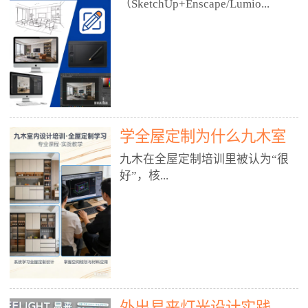
好？
（SketchUp+Enscape/Lumio...
厅、快餐店、奶茶店、火锅店等布
局、动线、后厨、消防、排烟、照
明、材料耐脏耐磨• 办公空间：开
n），九木之所以公认好，核心是
放式办公、会议室、接待区、茶水
只做室内、实战落地、全链路、本
间、强弱电规划• 酒店/民宿：大
地适配、总监带教、就业强，不是
堂、客房、走廊、布草间、消防疏
只教软件，而是教“能直接出图、
散• 商业店铺：服装店、美容院、
谈单、落地”的设计师能力。✅
网咖、展厅、培训机构• 公共空
学全屋定制为什么九木室
一、专一：20年只做室内，草图渲
间：展厅、会所、小型商业综合体
染是核心强项• 湖南少有的只做室
内设计培训机构好？
九木在全屋定制培训里被认为“很
2. 工装必备规范（非常关键）• 消
内设计培训的机构，不搞杂课，
好”，核...
防规范：疏散宽度、喷淋、烟感、
SketchUp+Enscape/Lumion是核心
防火分区、材料阻燃等级• 人体工
课程。• 课程完全贴合长沙本地市
程学：通道宽度、桌椅高度、动线
场：户型、材料、工艺、客户审
心是专注、实战、全链路、本地深
效率• 建筑规范：承重墙、梁位、
美、谈单习惯，学完就能用。• 不
耕、就业强，不是只教软件，而是
层高、设备井、强弱电、给排水•
教泛泛建模，只教室内定制/家装/
教“能直接上岗的设计师能力”。
工装制图标准：平面图、立面图、
工装的草图渲染逻辑。✅ 二、师
一、18年只做室内/全屋定制，够
节点大样、剖面图、材料表3. 全套
资：总监级全职，懂渲染更懂落地
专一• 湖南少有的只做室内设计培
软件技能（工装必备）• CAD：工
• 老师都是10年+实战设计总监，全
外出易来灯光设计实践
训的机构，不搞杂课，全屋定制是