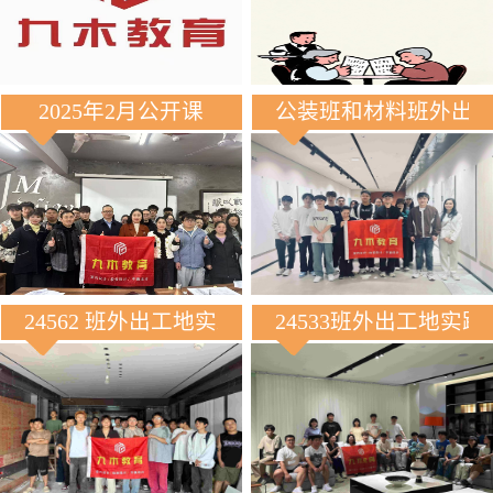
2025年2月公开课
公装班和材料班外出
24562 班外出工地实践
24533班外出工地实践