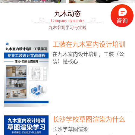
九木动态
Company dynamics
九木参观学习与实践
工装在九木室内设计培训
能学到东西吗?
在九木室内设计培训，工装（公
装）是核心...
模块之一，能学到非常系统、落
地、能直接用于工作的东西，不是
泛泛而谈，而是从规范、软件、材
料、施工到真实项目全链路覆盖。
下面给你讲得非常细、非常全面。
长沙学校草图渲染为什么
一、能学到什么（工装核心内容）
1. 工装类型全覆盖（真实商业空
九木室内设计培训机构
长沙学草图渲染
间）• 餐饮空间：中餐厅、西餐