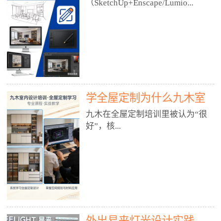
好？
（SketchUp+Enscape/Lumio...
厅、快餐店、奶茶店、火锅店等布
局、动线、后厨、消防、排烟、照
明、材料耐脏耐磨• 办公空间：开
n），九木之所以公认好，核心是
放式办公、会议室、接待区、茶水
只做室内、实战落地、全链路、本
间、强弱电规划• 酒店/民宿：大
地适配、总监带教、就业强，不是
堂、客房、走廊、布草间、消防疏
只教软件，而是教“能直接出图、
散• 商业店铺：服装店、美容院、
谈单、落地”的设计师能力。✅
网咖、展厅、培训机构• 公共空
学全屋定制为什么九木室
一、专一：20年只做室内，草图渲
间：展厅、会所、小型商业综合体
染是核心强项• 湖南少有的只做室
内设计培训机构好？
九木在全屋定制培训里被认为“很
2. 工装必备规范（非常关键）• 消
内设计培训的机构，不搞杂课，
好”，核...
防规范：疏散宽度、喷淋、烟感、
SketchUp+Enscape/Lumion是核心
防火分区、材料阻燃等级• 人体工
课程。• 课程完全贴合长沙本地市
程学：通道宽度、桌椅高度、动线
场：户型、材料、工艺、客户审
心是专注、实战、全链路、本地深
效率• 建筑规范：承重墙、梁位、
美、谈单习惯，学完就能用。• 不
耕、就业强，不是只教软件，而是
层高、设备井、强弱电、给排水•
教泛泛建模，只教室内定制/家装/
教“能直接上岗的设计师能力”。
工装制图标准：平面图、立面图、
工装的草图渲染逻辑。✅ 二、师
一、18年只做室内/全屋定制，够
节点大样、剖面图、材料表3. 全套
资：总监级全职，懂渲染更懂落地
专一• 湖南少有的只做室内设计培
软件技能（工装必备）• CAD：工
• 老师都是10年+实战设计总监，全
外出易来灯光设计实践
训的机构，不搞杂课，全屋定制是