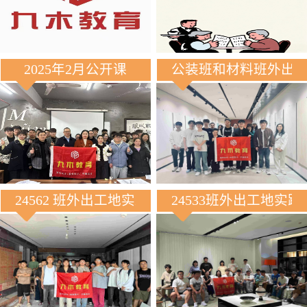
2025年2月公开课
公装班和材料班外出
24562 班外出工地实践
24533班外出工地实践