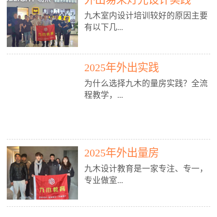
装施工图、深化图、节点大样、规
职授课，每月还在做真实项目。•
核心强项。• 课程完全贴合长沙本
范出图• 3DMAX+Vray：工装效果
九木室内设计培训较好的原因主要
不只教按钮操作，更讲建模逻辑、
地市场（户型、材料、工艺、客户
图、灯光、材质、商业空间表现•
有以下几...
材质真实感、灯光氛围、客户视
习惯），学完就能用。二、总监级
SU草图大师：快速建模、方案推敲
角、出图规范。• 创始人/艺术总监
全职师资，讲真东西• 老师都是10
• 酷家乐：快速出方案、全景图、
亲自带课，拿过行业金奖，懂设计
年+实战设计总监，全职授课，每
谈单展示• PS：效果图后期、方案
点： 1. 专注室内设计教育：是湖南
也懂市场。✅ 三、实战：3倍实操
2025年外出实践
月还在做真实项目。• 不只教软
排版、汇报PPT4. 材料与施工（工
唯一一家专业做室内设计教育的学
+真实项目，拒绝纸上谈兵• 实践课
件，更讲量房、谈单、预算、避
为什么选择九木的量房实践？全流
装最值钱的部分）• 工装常用材
校，专注设计教育20年，是专一、
时是理论3倍+，每周工地/材料市
坑、落地，都是一线经验。• 创始
程教学，...
料：地砖、石材、铝扣板、防火
专业、专注的高端室内设计培训品
场/家具馆实训。• 全程做真实项
人杨程老师亲自授课，拿过行业金
板、乳胶漆、木饰面、玻璃、不锈
牌，采用专业、实战的“理论加实
目：量房→CAD导入→SU建模
奖，懂设计也懂市场。三、实战为
钢• 施工工艺：吊顶、隔墙、地
践”教学模式，能从多方面培养室
→Enscape实时渲染→出图→谈单
王，拒绝纸上谈兵• 实践课时是理
从理论到落地 学习量房核心工
面、水电、防水、强弱电、消防改
内设计人才。2. 师资力量雄厚：由
→工地跟进。• 毕业至少15套SU模
论3倍+，每周工地/材料市场实
具：卷尺、激光测距仪、记录本
造• 成本控制：工装预算、报价、
10年以上经验的设计总监亲自授
型+10套高质量渲染图+3套完整方
训。• 学员全程参与真实项目：量
2025年外出量房
等，掌握“墙面平整度检测”“管道
损耗、工期管理• 工地实践：量
课，教师均为公司全职设计总监，
案，作品集直接求职。• 建模关联
房→CAD/酷家乐→拆单→预算→
定位”“空间动线规划”等实操技
房、现场交底、施工问题处理5. 方
在本行业从事设计工作8 - 10年以
九木设计教育是一家专注、专一，
CAD尺寸，渲染可预览材料/灯光/
谈单→工地跟进。• 毕业至少15套
巧。 结合CAD软件现场绘制原始
案设计能力（从0到完整方案）• 需
上。他们每月都有项目要做，能带
专业做室...
动线，提前发现落地问题。✅ 四、
施工图+3个完整案例，作品集直接
结构图，理解户型优缺点，为设计
求分析：客户定位、预算、风格、
领学生参与量房、谈单等实践活
课程：全链路，学完就是“会渲染
找工作。四、全链路课程，学完就
方案提供精准依据。工地实地教
功能• 平面布局：动线、分区、效
动，让学生学完可直接上岗，且对
的设计师”• 软件精通：SU建模（组
是设计师• 覆盖：软件（CAD/酷家
学，直面真实挑战 走进真实装修
率、合规• 风格设计：现代、极
学生认真负责。3. 教学模式多样：
内设计培训的机构，拥有19年的丰
件/场景/剖面/联动CAD）+