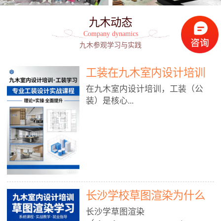
九木动态
Company dynamics
九木参观学习与实践
工装在九木室内设计培训
能学到东西吗?
在九木室内设计培训，工装（公
装）是核心...
模块之一，能学到非常系统、落
地、能直接用于工作的东西，不是
泛泛而谈，而是从规范、软件、材
料、施工到真实项目全链路覆盖。
下面给你讲得非常细、非常全面。
长沙学校草图渲染为什么
一、能学到什么（工装核心内容）
1. 工装类型全覆盖（真实商业空
九木室内设计培训机构
长沙学草图渲染
间）• 餐饮空间：中餐厅、西餐