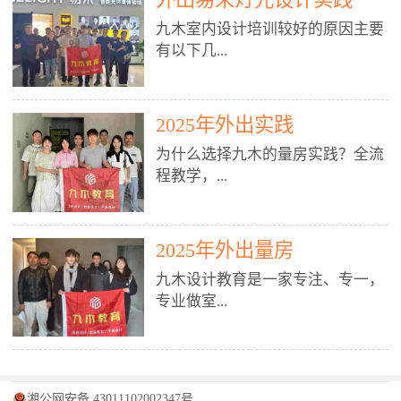
装施工图、深化图、节点大样、规
职授课，每月还在做真实项目。•
核心强项。• 课程完全贴合长沙本
范出图• 3DMAX+Vray：工装效果
九木室内设计培训较好的原因主要
不只教按钮操作，更讲建模逻辑、
地市场（户型、材料、工艺、客户
图、灯光、材质、商业空间表现•
有以下几...
材质真实感、灯光氛围、客户视
习惯），学完就能用。二、总监级
SU草图大师：快速建模、方案推敲
角、出图规范。• 创始人/艺术总监
全职师资，讲真东西• 老师都是10
• 酷家乐：快速出方案、全景图、
亲自带课，拿过行业金奖，懂设计
年+实战设计总监，全职授课，每
谈单展示• PS：效果图后期、方案
点： 1. 专注室内设计教育：是湖南
也懂市场。✅ 三、实战：3倍实操
2025年外出实践
月还在做真实项目。• 不只教软
排版、汇报PPT4. 材料与施工（工
唯一一家专业做室内设计教育的学
+真实项目，拒绝纸上谈兵• 实践课
件，更讲量房、谈单、预算、避
为什么选择九木的量房实践？全流
装最值钱的部分）• 工装常用材
校，专注设计教育20年，是专一、
时是理论3倍+，每周工地/材料市
坑、落地，都是一线经验。• 创始
程教学，...
料：地砖、石材、铝扣板、防火
专业、专注的高端室内设计培训品
场/家具馆实训。• 全程做真实项
人杨程老师亲自授课，拿过行业金
板、乳胶漆、木饰面、玻璃、不锈
牌，采用专业、实战的“理论加实
目：量房→CAD导入→SU建模
奖，懂设计也懂市场。三、实战为
钢• 施工工艺：吊顶、隔墙、地
践”教学模式，能从多方面培养室
→Enscape实时渲染→出图→谈单
王，拒绝纸上谈兵• 实践课时是理
从理论到落地 学习量房核心工
面、水电、防水、强弱电、消防改
内设计人才。2. 师资力量雄厚：由
2025年外出量房
→工地跟进。• 毕业至少15套SU模
论3倍+，每周工地/材料市场实
具：卷尺、激光测距仪、记录本
造• 成本控制：工装预算、报价、
10年以上经验的设计总监亲自授
型+10套高质量渲染图+3套完整方
训。• 学员全程参与真实项目：量
九木设计教育是一家专注、专一，
等，掌握“墙面平整度检测”“管道
损耗、工期管理• 工地实践：量
课，教师均为公司全职设计总监，
案，作品集直接求职。• 建模关联
房→CAD/酷家乐→拆单→预算→
专业做室...
定位”“空间动线规划”等实操技
房、现场交底、施工问题处理5. 方
在本行业从事设计工作8 - 10年以
CAD尺寸，渲染可预览材料/灯光/
谈单→工地跟进。• 毕业至少15套
巧。 结合CAD软件现场绘制原始
案设计能力（从0到完整方案）• 需
上。他们每月都有项目要做，能带
动线，提前发现落地问题。✅ 四、
施工图+3个完整案例，作品集直接
结构图，理解户型优缺点，为设计
求分析：客户定位、预算、风格、
领学生参与量房、谈单等实践活
课程：全链路，学完就是“会渲染
找工作。四、全链路课程，学完就
内设计培训的机构，拥有19年的丰
方案提供精准依据。工地实地教
功能• 平面布局：动线、分区、效
动，让学生学完可直接上岗，且对
的设计师”• 软件精通：SU建模（组
是设计师• 覆盖：软件（CAD/酷家
富经验。无论您是否有设计基础，
学，直面真实挑战 走进真实装修
率、合规• 风格设计：现代、极
学生认真负责。3. 教学模式多样：
件/场景/剖面/联动CAD）+
湘公网安备 43011102002347号