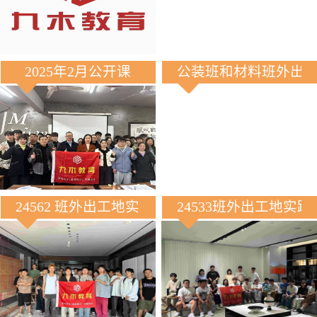
2025年2月公开课
公装班和材料班外出
24562 班外出工地实践
24533班外出工地实践