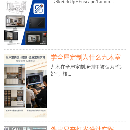
好？
（SketchUp+Enscape/Lumio...
厅、快餐店、奶茶店、火锅店等布
局、动线、后厨、消防、排烟、照
明、材料耐脏耐磨• 办公空间：开
n），九木之所以公认好，核心是
放式办公、会议室、接待区、茶水
只做室内、实战落地、全链路、本
间、强弱电规划• 酒店/民宿：大
地适配、总监带教、就业强，不是
堂、客房、走廊、布草间、消防疏
只教软件，而是教“能直接出图、
散• 商业店铺：服装店、美容院、
谈单、落地”的设计师能力。✅
网咖、展厅、培训机构• 公共空
学全屋定制为什么九木室
一、专一：20年只做室内，草图渲
间：展厅、会所、小型商业综合体
染是核心强项• 湖南少有的只做室
内设计培训机构好？
九木在全屋定制培训里被认为“很
2. 工装必备规范（非常关键）• 消
内设计培训的机构，不搞杂课，
好”，核...
防规范：疏散宽度、喷淋、烟感、
SketchUp+Enscape/Lumion是核心
防火分区、材料阻燃等级• 人体工
课程。• 课程完全贴合长沙本地市
程学：通道宽度、桌椅高度、动线
场：户型、材料、工艺、客户审
心是专注、实战、全链路、本地深
效率• 建筑规范：承重墙、梁位、
美、谈单习惯，学完就能用。• 不
耕、就业强，不是只教软件，而是
层高、设备井、强弱电、给排水•
教泛泛建模，只教室内定制/家装/
教“能直接上岗的设计师能力”。
工装制图标准：平面图、立面图、
工装的草图渲染逻辑。✅ 二、师
一、18年只做室内/全屋定制，够
节点大样、剖面图、材料表3. 全套
资：总监级全职，懂渲染更懂落地
专一• 湖南少有的只做室内设计培
软件技能（工装必备）• CAD：工
• 老师都是10年+实战设计总监，全
外出易来灯光设计实践
训的机构，不搞杂课，全屋定制是