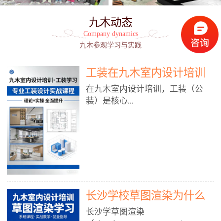
九木动态
Company dynamics
九木参观学习与实践
工装在九木室内设计培训
能学到东西吗?
在九木室内设计培训，工装（公
装）是核心...
模块之一，能学到非常系统、落
地、能直接用于工作的东西，不是
泛泛而谈，而是从规范、软件、材
料、施工到真实项目全链路覆盖。
下面给你讲得非常细、非常全面。
长沙学校草图渲染为什么
一、能学到什么（工装核心内容）
1. 工装类型全覆盖（真实商业空
九木室内设计培训机构
长沙学草图渲染
间）• 餐饮空间：中餐厅、西餐