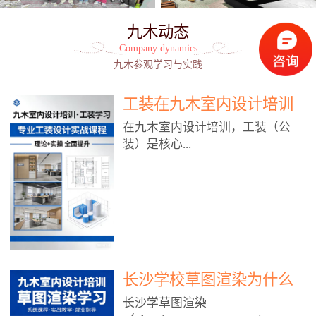
九木动态
Company dynamics
九木参观学习与实践
工装在九木室内设计培训
能学到东西吗?
在九木室内设计培训，工装（公
装）是核心...
模块之一，能学到非常系统、落
地、能直接用于工作的东西，不是
泛泛而谈，而是从规范、软件、材
料、施工到真实项目全链路覆盖。
下面给你讲得非常细、非常全面。
长沙学校草图渲染为什么
一、能学到什么（工装核心内容）
1. 工装类型全覆盖（真实商业空
九木室内设计培训机构
长沙学草图渲染
间）• 餐饮空间：中餐厅、西餐