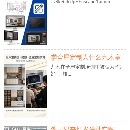
好？
（SketchUp+Enscape/Lumio...
厅、快餐店、奶茶店、火锅店等布
局、动线、后厨、消防、排烟、照
明、材料耐脏耐磨• 办公空间：开
n），九木之所以公认好，核心是
放式办公、会议室、接待区、茶水
只做室内、实战落地、全链路、本
间、强弱电规划• 酒店/民宿：大
地适配、总监带教、就业强，不是
堂、客房、走廊、布草间、消防疏
只教软件，而是教“能直接出图、
散• 商业店铺：服装店、美容院、
谈单、落地”的设计师能力。✅
网咖、展厅、培训机构• 公共空
学全屋定制为什么九木室
一、专一：20年只做室内，草图渲
间：展厅、会所、小型商业综合体
染是核心强项• 湖南少有的只做室
内设计培训机构好？
九木在全屋定制培训里被认为“很
2. 工装必备规范（非常关键）• 消
内设计培训的机构，不搞杂课，
好”，核...
防规范：疏散宽度、喷淋、烟感、
SketchUp+Enscape/Lumion是核心
防火分区、材料阻燃等级• 人体工
课程。• 课程完全贴合长沙本地市
程学：通道宽度、桌椅高度、动线
场：户型、材料、工艺、客户审
心是专注、实战、全链路、本地深
效率• 建筑规范：承重墙、梁位、
美、谈单习惯，学完就能用。• 不
耕、就业强，不是只教软件，而是
层高、设备井、强弱电、给排水•
教泛泛建模，只教室内定制/家装/
教“能直接上岗的设计师能力”。
工装制图标准：平面图、立面图、
工装的草图渲染逻辑。✅ 二、师
一、18年只做室内/全屋定制，够
节点大样、剖面图、材料表3. 全套
资：总监级全职，懂渲染更懂落地
专一• 湖南少有的只做室内设计培
软件技能（工装必备）• CAD：工
• 老师都是10年+实战设计总监，全
外出易来灯光设计实践
训的机构，不搞杂课，全屋定制是