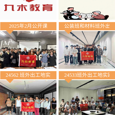
2025年2月公开课
公装班和材料班外出
24562 班外出工地实践
24533班外出工地实践