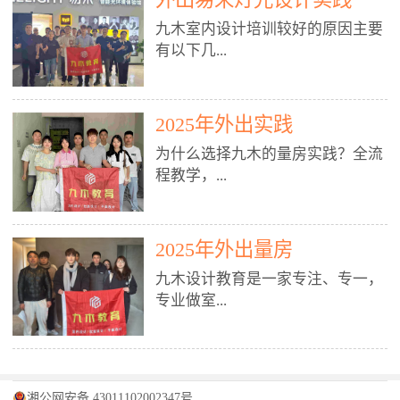
装施工图、深化图、节点大样、规
职授课，每月还在做真实项目。•
核心强项。• 课程完全贴合长沙本
范出图• 3DMAX+Vray：工装效果
九木室内设计培训较好的原因主要
不只教按钮操作，更讲建模逻辑、
地市场（户型、材料、工艺、客户
图、灯光、材质、商业空间表现•
有以下几...
材质真实感、灯光氛围、客户视
习惯），学完就能用。二、总监级
SU草图大师：快速建模、方案推敲
角、出图规范。• 创始人/艺术总监
全职师资，讲真东西• 老师都是10
• 酷家乐：快速出方案、全景图、
亲自带课，拿过行业金奖，懂设计
年+实战设计总监，全职授课，每
谈单展示• PS：效果图后期、方案
点： 1. 专注室内设计教育：是湖南
也懂市场。✅ 三、实战：3倍实操
2025年外出实践
月还在做真实项目。• 不只教软
排版、汇报PPT4. 材料与施工（工
唯一一家专业做室内设计教育的学
+真实项目，拒绝纸上谈兵• 实践课
件，更讲量房、谈单、预算、避
为什么选择九木的量房实践？全流
装最值钱的部分）• 工装常用材
校，专注设计教育20年，是专一、
时是理论3倍+，每周工地/材料市
坑、落地，都是一线经验。• 创始
程教学，...
料：地砖、石材、铝扣板、防火
专业、专注的高端室内设计培训品
场/家具馆实训。• 全程做真实项
人杨程老师亲自授课，拿过行业金
板、乳胶漆、木饰面、玻璃、不锈
牌，采用专业、实战的“理论加实
目：量房→CAD导入→SU建模
奖，懂设计也懂市场。三、实战为
钢• 施工工艺：吊顶、隔墙、地
践”教学模式，能从多方面培养室
→Enscape实时渲染→出图→谈单
王，拒绝纸上谈兵• 实践课时是理
从理论到落地 学习量房核心工
面、水电、防水、强弱电、消防改
内设计人才。2. 师资力量雄厚：由
2025年外出量房
→工地跟进。• 毕业至少15套SU模
论3倍+，每周工地/材料市场实
具：卷尺、激光测距仪、记录本
造• 成本控制：工装预算、报价、
10年以上经验的设计总监亲自授
型+10套高质量渲染图+3套完整方
训。• 学员全程参与真实项目：量
九木设计教育是一家专注、专一，
等，掌握“墙面平整度检测”“管道
损耗、工期管理• 工地实践：量
课，教师均为公司全职设计总监，
案，作品集直接求职。• 建模关联
房→CAD/酷家乐→拆单→预算→
专业做室...
定位”“空间动线规划”等实操技
房、现场交底、施工问题处理5. 方
在本行业从事设计工作8 - 10年以
CAD尺寸，渲染可预览材料/灯光/
谈单→工地跟进。• 毕业至少15套
巧。 结合CAD软件现场绘制原始
案设计能力（从0到完整方案）• 需
上。他们每月都有项目要做，能带
动线，提前发现落地问题。✅ 四、
施工图+3个完整案例，作品集直接
结构图，理解户型优缺点，为设计
求分析：客户定位、预算、风格、
领学生参与量房、谈单等实践活
课程：全链路，学完就是“会渲染
找工作。四、全链路课程，学完就
内设计培训的机构，拥有19年的丰
方案提供精准依据。工地实地教
功能• 平面布局：动线、分区、效
动，让学生学完可直接上岗，且对
的设计师”• 软件精通：SU建模（组
是设计师• 覆盖：软件（CAD/酷家
富经验。无论您是否有设计基础，
学，直面真实挑战 走进真实装修
率、合规• 风格设计：现代、极
学生认真负责。3. 教学模式多样：
件/场景/剖面/联动CAD）+
湘公网安备 43011102002347号