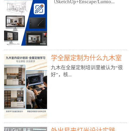
好？
（SketchUp+Enscape/Lumio...
厅、快餐店、奶茶店、火锅店等布
局、动线、后厨、消防、排烟、照
明、材料耐脏耐磨• 办公空间：开
n），九木之所以公认好，核心是
放式办公、会议室、接待区、茶水
只做室内、实战落地、全链路、本
间、强弱电规划• 酒店/民宿：大
地适配、总监带教、就业强，不是
堂、客房、走廊、布草间、消防疏
只教软件，而是教“能直接出图、
散• 商业店铺：服装店、美容院、
谈单、落地”的设计师能力。✅
网咖、展厅、培训机构• 公共空
学全屋定制为什么九木室
一、专一：20年只做室内，草图渲
间：展厅、会所、小型商业综合体
染是核心强项• 湖南少有的只做室
内设计培训机构好？
九木在全屋定制培训里被认为“很
2. 工装必备规范（非常关键）• 消
内设计培训的机构，不搞杂课，
好”，核...
防规范：疏散宽度、喷淋、烟感、
SketchUp+Enscape/Lumion是核心
防火分区、材料阻燃等级• 人体工
课程。• 课程完全贴合长沙本地市
程学：通道宽度、桌椅高度、动线
场：户型、材料、工艺、客户审
心是专注、实战、全链路、本地深
效率• 建筑规范：承重墙、梁位、
美、谈单习惯，学完就能用。• 不
耕、就业强，不是只教软件，而是
层高、设备井、强弱电、给排水•
教泛泛建模，只教室内定制/家装/
教“能直接上岗的设计师能力”。
工装制图标准：平面图、立面图、
工装的草图渲染逻辑。✅ 二、师
一、18年只做室内/全屋定制，够
节点大样、剖面图、材料表3. 全套
资：总监级全职，懂渲染更懂落地
专一• 湖南少有的只做室内设计培
软件技能（工装必备）• CAD：工
• 老师都是10年+实战设计总监，全
外出易来灯光设计实践
训的机构，不搞杂课，全屋定制是