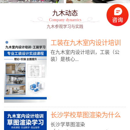
九木动态
Company dynamics
九木参观学习与实践
工装在九木室内设计培训
能学到东西吗?
在九木室内设计培训，工装（公
装）是核心...
模块之一，能学到非常系统、落
地、能直接用于工作的东西，不是
泛泛而谈，而是从规范、软件、材
料、施工到真实项目全链路覆盖。
下面给你讲得非常细、非常全面。
长沙学校草图渲染为什么
一、能学到什么（工装核心内容）
1. 工装类型全覆盖（真实商业空
九木室内设计培训机构
长沙学草图渲染
间）• 餐饮空间：中餐厅、西餐