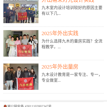
装施工图、深化图、节点大样、规
职授课，每月还在做真实项目。•
核心强项。• 课程完全贴合长沙本
范出图• 3DMAX+Vray：工装效果
九木室内设计培训较好的原因主要
不只教按钮操作，更讲建模逻辑、
地市场（户型、材料、工艺、客户
图、灯光、材质、商业空间表现•
有以下几...
材质真实感、灯光氛围、客户视
习惯），学完就能用。二、总监级
SU草图大师：快速建模、方案推敲
角、出图规范。• 创始人/艺术总监
全职师资，讲真东西• 老师都是10
• 酷家乐：快速出方案、全景图、
亲自带课，拿过行业金奖，懂设计
年+实战设计总监，全职授课，每
谈单展示• PS：效果图后期、方案
点： 1. 专注室内设计教育：是湖南
也懂市场。✅ 三、实战：3倍实操
2025年外出实践
月还在做真实项目。• 不只教软
排版、汇报PPT4. 材料与施工（工
唯一一家专业做室内设计教育的学
+真实项目，拒绝纸上谈兵• 实践课
件，更讲量房、谈单、预算、避
为什么选择九木的量房实践？全流
装最值钱的部分）• 工装常用材
校，专注设计教育20年，是专一、
时是理论3倍+，每周工地/材料市
坑、落地，都是一线经验。• 创始
程教学，...
料：地砖、石材、铝扣板、防火
专业、专注的高端室内设计培训品
场/家具馆实训。• 全程做真实项
人杨程老师亲自授课，拿过行业金
板、乳胶漆、木饰面、玻璃、不锈
牌，采用专业、实战的“理论加实
目：量房→CAD导入→SU建模
奖，懂设计也懂市场。三、实战为
钢• 施工工艺：吊顶、隔墙、地
践”教学模式，能从多方面培养室
→Enscape实时渲染→出图→谈单
王，拒绝纸上谈兵• 实践课时是理
从理论到落地 学习量房核心工
面、水电、防水、强弱电、消防改
内设计人才。2. 师资力量雄厚：由
2025年外出量房
→工地跟进。• 毕业至少15套SU模
论3倍+，每周工地/材料市场实
具：卷尺、激光测距仪、记录本
造• 成本控制：工装预算、报价、
10年以上经验的设计总监亲自授
型+10套高质量渲染图+3套完整方
训。• 学员全程参与真实项目：量
九木设计教育是一家专注、专一，
等，掌握“墙面平整度检测”“管道
损耗、工期管理• 工地实践：量
课，教师均为公司全职设计总监，
案，作品集直接求职。• 建模关联
房→CAD/酷家乐→拆单→预算→
专业做室...
定位”“空间动线规划”等实操技
房、现场交底、施工问题处理5. 方
在本行业从事设计工作8 - 10年以
CAD尺寸，渲染可预览材料/灯光/
谈单→工地跟进。• 毕业至少15套
巧。 结合CAD软件现场绘制原始
案设计能力（从0到完整方案）• 需
上。他们每月都有项目要做，能带
动线，提前发现落地问题。✅ 四、
施工图+3个完整案例，作品集直接
结构图，理解户型优缺点，为设计
求分析：客户定位、预算、风格、
领学生参与量房、谈单等实践活
课程：全链路，学完就是“会渲染
找工作。四、全链路课程，学完就
内设计培训的机构，拥有19年的丰
方案提供精准依据。工地实地教
功能• 平面布局：动线、分区、效
动，让学生学完可直接上岗，且对
的设计师”• 软件精通：SU建模（组
是设计师• 覆盖：软件（CAD/酷家
富经验。无论您是否有设计基础，
学，直面真实挑战 走进真实装修
率、合规• 风格设计：现代、极
学生认真负责。3. 教学模式多样：
件/场景/剖面/联动CAD）+
湘公网安备 43011102002347号