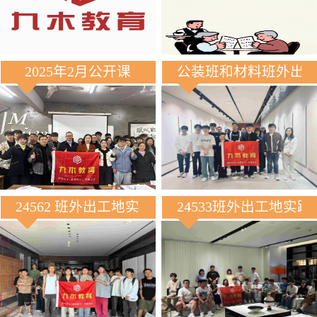
2025年2月公开课
公装班和材料班外出
24562 班外出工地实践
24533班外出工地实践