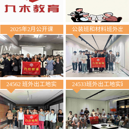
2025年2月公开课
公装班和材料班外出
24562 班外出工地实践
24533班外出工地实践