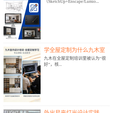
好？
（SketchUp+Enscape/Lumio...
厅、快餐店、奶茶店、火锅店等布
局、动线、后厨、消防、排烟、照
明、材料耐脏耐磨• 办公空间：开
n），九木之所以公认好，核心是
放式办公、会议室、接待区、茶水
只做室内、实战落地、全链路、本
间、强弱电规划• 酒店/民宿：大
地适配、总监带教、就业强，不是
堂、客房、走廊、布草间、消防疏
只教软件，而是教“能直接出图、
散• 商业店铺：服装店、美容院、
谈单、落地”的设计师能力。✅
网咖、展厅、培训机构• 公共空
学全屋定制为什么九木室
一、专一：20年只做室内，草图渲
间：展厅、会所、小型商业综合体
染是核心强项• 湖南少有的只做室
内设计培训机构好？
九木在全屋定制培训里被认为“很
2. 工装必备规范（非常关键）• 消
内设计培训的机构，不搞杂课，
好”，核...
防规范：疏散宽度、喷淋、烟感、
SketchUp+Enscape/Lumion是核心
防火分区、材料阻燃等级• 人体工
课程。• 课程完全贴合长沙本地市
程学：通道宽度、桌椅高度、动线
场：户型、材料、工艺、客户审
心是专注、实战、全链路、本地深
效率• 建筑规范：承重墙、梁位、
美、谈单习惯，学完就能用。• 不
耕、就业强，不是只教软件，而是
层高、设备井、强弱电、给排水•
教泛泛建模，只教室内定制/家装/
教“能直接上岗的设计师能力”。
工装制图标准：平面图、立面图、
工装的草图渲染逻辑。✅ 二、师
一、18年只做室内/全屋定制，够
节点大样、剖面图、材料表3. 全套
资：总监级全职，懂渲染更懂落地
专一• 湖南少有的只做室内设计培
软件技能（工装必备）• CAD：工
• 老师都是10年+实战设计总监，全
外出易来灯光设计实践
训的机构，不搞杂课，全屋定制是