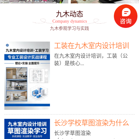
九木动态
Company dynamics
九木参观学习与实践
工装在九木室内设计培训
能学到东西吗?
在九木室内设计培训，工装（公
装）是核心...
模块之一，能学到非常系统、落
地、能直接用于工作的东西，不是
泛泛而谈，而是从规范、软件、材
料、施工到真实项目全链路覆盖。
下面给你讲得非常细、非常全面。
长沙学校草图渲染为什么
一、能学到什么（工装核心内容）
1. 工装类型全覆盖（真实商业空
九木室内设计培训机构
长沙学草图渲染
间）• 餐饮空间：中餐厅、西餐