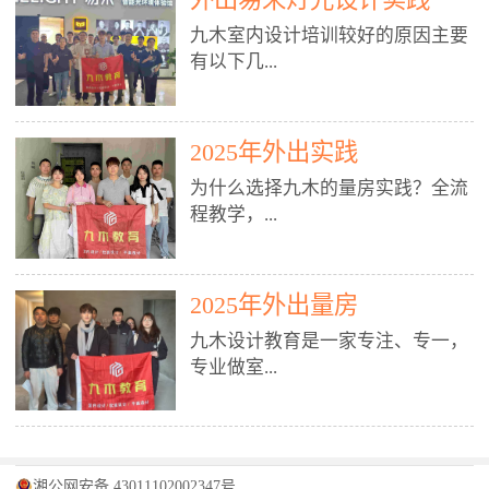
装施工图、深化图、节点大样、规
职授课，每月还在做真实项目。•
核心强项。• 课程完全贴合长沙本
范出图• 3DMAX+Vray：工装效果
九木室内设计培训较好的原因主要
不只教按钮操作，更讲建模逻辑、
地市场（户型、材料、工艺、客户
图、灯光、材质、商业空间表现•
有以下几...
材质真实感、灯光氛围、客户视
习惯），学完就能用。二、总监级
SU草图大师：快速建模、方案推敲
角、出图规范。• 创始人/艺术总监
全职师资，讲真东西• 老师都是10
• 酷家乐：快速出方案、全景图、
亲自带课，拿过行业金奖，懂设计
年+实战设计总监，全职授课，每
谈单展示• PS：效果图后期、方案
点： 1. 专注室内设计教育：是湖南
也懂市场。✅ 三、实战：3倍实操
2025年外出实践
月还在做真实项目。• 不只教软
排版、汇报PPT4. 材料与施工（工
唯一一家专业做室内设计教育的学
+真实项目，拒绝纸上谈兵• 实践课
件，更讲量房、谈单、预算、避
为什么选择九木的量房实践？全流
装最值钱的部分）• 工装常用材
校，专注设计教育20年，是专一、
时是理论3倍+，每周工地/材料市
坑、落地，都是一线经验。• 创始
程教学，...
料：地砖、石材、铝扣板、防火
专业、专注的高端室内设计培训品
场/家具馆实训。• 全程做真实项
人杨程老师亲自授课，拿过行业金
板、乳胶漆、木饰面、玻璃、不锈
牌，采用专业、实战的“理论加实
目：量房→CAD导入→SU建模
奖，懂设计也懂市场。三、实战为
钢• 施工工艺：吊顶、隔墙、地
践”教学模式，能从多方面培养室
→Enscape实时渲染→出图→谈单
王，拒绝纸上谈兵• 实践课时是理
从理论到落地 学习量房核心工
面、水电、防水、强弱电、消防改
内设计人才。2. 师资力量雄厚：由
2025年外出量房
→工地跟进。• 毕业至少15套SU模
论3倍+，每周工地/材料市场实
具：卷尺、激光测距仪、记录本
造• 成本控制：工装预算、报价、
10年以上经验的设计总监亲自授
型+10套高质量渲染图+3套完整方
训。• 学员全程参与真实项目：量
九木设计教育是一家专注、专一，
等，掌握“墙面平整度检测”“管道
损耗、工期管理• 工地实践：量
课，教师均为公司全职设计总监，
案，作品集直接求职。• 建模关联
房→CAD/酷家乐→拆单→预算→
专业做室...
定位”“空间动线规划”等实操技
房、现场交底、施工问题处理5. 方
在本行业从事设计工作8 - 10年以
CAD尺寸，渲染可预览材料/灯光/
谈单→工地跟进。• 毕业至少15套
巧。 结合CAD软件现场绘制原始
案设计能力（从0到完整方案）• 需
上。他们每月都有项目要做，能带
动线，提前发现落地问题。✅ 四、
施工图+3个完整案例，作品集直接
结构图，理解户型优缺点，为设计
求分析：客户定位、预算、风格、
领学生参与量房、谈单等实践活
课程：全链路，学完就是“会渲染
找工作。四、全链路课程，学完就
内设计培训的机构，拥有19年的丰
方案提供精准依据。工地实地教
功能• 平面布局：动线、分区、效
动，让学生学完可直接上岗，且对
的设计师”• 软件精通：SU建模（组
是设计师• 覆盖：软件（CAD/酷家
富经验。无论您是否有设计基础，
学，直面真实挑战 走进真实装修
率、合规• 风格设计：现代、极
学生认真负责。3. 教学模式多样：
件/场景/剖面/联动CAD）+
湘公网安备 43011102002347号