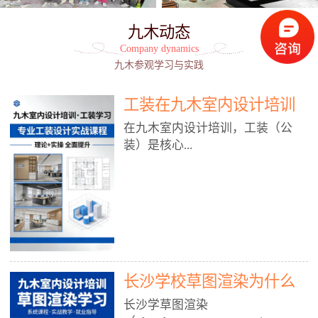
九木动态
Company dynamics
九木参观学习与实践
工装在九木室内设计培训
能学到东西吗?
在九木室内设计培训，工装（公
装）是核心...
模块之一，能学到非常系统、落
地、能直接用于工作的东西，不是
泛泛而谈，而是从规范、软件、材
料、施工到真实项目全链路覆盖。
下面给你讲得非常细、非常全面。
长沙学校草图渲染为什么
一、能学到什么（工装核心内容）
1. 工装类型全覆盖（真实商业空
九木室内设计培训机构
长沙学草图渲染
间）• 餐饮空间：中餐厅、西餐