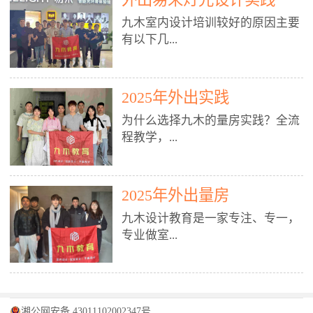
装施工图、深化图、节点大样、规
职授课，每月还在做真实项目。•
核心强项。• 课程完全贴合长沙本
范出图• 3DMAX+Vray：工装效果
九木室内设计培训较好的原因主要
不只教按钮操作，更讲建模逻辑、
地市场（户型、材料、工艺、客户
图、灯光、材质、商业空间表现•
有以下几...
材质真实感、灯光氛围、客户视
习惯），学完就能用。二、总监级
SU草图大师：快速建模、方案推敲
角、出图规范。• 创始人/艺术总监
全职师资，讲真东西• 老师都是10
• 酷家乐：快速出方案、全景图、
亲自带课，拿过行业金奖，懂设计
年+实战设计总监，全职授课，每
谈单展示• PS：效果图后期、方案
点： 1. 专注室内设计教育：是湖南
也懂市场。✅ 三、实战：3倍实操
2025年外出实践
月还在做真实项目。• 不只教软
排版、汇报PPT4. 材料与施工（工
唯一一家专业做室内设计教育的学
+真实项目，拒绝纸上谈兵• 实践课
件，更讲量房、谈单、预算、避
为什么选择九木的量房实践？全流
装最值钱的部分）• 工装常用材
校，专注设计教育20年，是专一、
时是理论3倍+，每周工地/材料市
坑、落地，都是一线经验。• 创始
程教学，...
料：地砖、石材、铝扣板、防火
专业、专注的高端室内设计培训品
场/家具馆实训。• 全程做真实项
人杨程老师亲自授课，拿过行业金
板、乳胶漆、木饰面、玻璃、不锈
牌，采用专业、实战的“理论加实
目：量房→CAD导入→SU建模
奖，懂设计也懂市场。三、实战为
钢• 施工工艺：吊顶、隔墙、地
践”教学模式，能从多方面培养室
→Enscape实时渲染→出图→谈单
王，拒绝纸上谈兵• 实践课时是理
从理论到落地 学习量房核心工
面、水电、防水、强弱电、消防改
内设计人才。2. 师资力量雄厚：由
2025年外出量房
→工地跟进。• 毕业至少15套SU模
论3倍+，每周工地/材料市场实
具：卷尺、激光测距仪、记录本
造• 成本控制：工装预算、报价、
10年以上经验的设计总监亲自授
型+10套高质量渲染图+3套完整方
训。• 学员全程参与真实项目：量
九木设计教育是一家专注、专一，
等，掌握“墙面平整度检测”“管道
损耗、工期管理• 工地实践：量
课，教师均为公司全职设计总监，
案，作品集直接求职。• 建模关联
房→CAD/酷家乐→拆单→预算→
专业做室...
定位”“空间动线规划”等实操技
房、现场交底、施工问题处理5. 方
在本行业从事设计工作8 - 10年以
CAD尺寸，渲染可预览材料/灯光/
谈单→工地跟进。• 毕业至少15套
巧。 结合CAD软件现场绘制原始
案设计能力（从0到完整方案）• 需
上。他们每月都有项目要做，能带
动线，提前发现落地问题。✅ 四、
施工图+3个完整案例，作品集直接
结构图，理解户型优缺点，为设计
求分析：客户定位、预算、风格、
领学生参与量房、谈单等实践活
课程：全链路，学完就是“会渲染
找工作。四、全链路课程，学完就
内设计培训的机构，拥有19年的丰
方案提供精准依据。工地实地教
功能• 平面布局：动线、分区、效
动，让学生学完可直接上岗，且对
的设计师”• 软件精通：SU建模（组
是设计师• 覆盖：软件（CAD/酷家
富经验。无论您是否有设计基础，
学，直面真实挑战 走进真实装修
率、合规• 风格设计：现代、极
学生认真负责。3. 教学模式多样：
件/场景/剖面/联动CAD）+
湘公网安备 43011102002347号