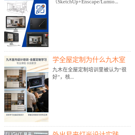
好？
（SketchUp+Enscape/Lumio...
厅、快餐店、奶茶店、火锅店等布
局、动线、后厨、消防、排烟、照
明、材料耐脏耐磨• 办公空间：开
n），九木之所以公认好，核心是
放式办公、会议室、接待区、茶水
只做室内、实战落地、全链路、本
间、强弱电规划• 酒店/民宿：大
地适配、总监带教、就业强，不是
堂、客房、走廊、布草间、消防疏
只教软件，而是教“能直接出图、
散• 商业店铺：服装店、美容院、
谈单、落地”的设计师能力。✅
网咖、展厅、培训机构• 公共空
学全屋定制为什么九木室
一、专一：20年只做室内，草图渲
间：展厅、会所、小型商业综合体
染是核心强项• 湖南少有的只做室
内设计培训机构好？
九木在全屋定制培训里被认为“很
2. 工装必备规范（非常关键）• 消
内设计培训的机构，不搞杂课，
好”，核...
防规范：疏散宽度、喷淋、烟感、
SketchUp+Enscape/Lumion是核心
防火分区、材料阻燃等级• 人体工
课程。• 课程完全贴合长沙本地市
程学：通道宽度、桌椅高度、动线
场：户型、材料、工艺、客户审
心是专注、实战、全链路、本地深
效率• 建筑规范：承重墙、梁位、
美、谈单习惯，学完就能用。• 不
耕、就业强，不是只教软件，而是
层高、设备井、强弱电、给排水•
教泛泛建模，只教室内定制/家装/
教“能直接上岗的设计师能力”。
工装制图标准：平面图、立面图、
工装的草图渲染逻辑。✅ 二、师
一、18年只做室内/全屋定制，够
节点大样、剖面图、材料表3. 全套
资：总监级全职，懂渲染更懂落地
专一• 湖南少有的只做室内设计培
软件技能（工装必备）• CAD：工
• 老师都是10年+实战设计总监，全
外出易来灯光设计实践
训的机构，不搞杂课，全屋定制是