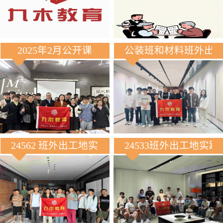
2025年2月公开课
公装班和材料班外出
24562 班外出工地实践
24533班外出工地实践