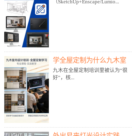
好？
（SketchUp+Enscape/Lumio...
厅、快餐店、奶茶店、火锅店等布
局、动线、后厨、消防、排烟、照
明、材料耐脏耐磨• 办公空间：开
n），九木之所以公认好，核心是
放式办公、会议室、接待区、茶水
只做室内、实战落地、全链路、本
间、强弱电规划• 酒店/民宿：大
地适配、总监带教、就业强，不是
堂、客房、走廊、布草间、消防疏
只教软件，而是教“能直接出图、
散• 商业店铺：服装店、美容院、
谈单、落地”的设计师能力。✅
网咖、展厅、培训机构• 公共空
学全屋定制为什么九木室
一、专一：20年只做室内，草图渲
间：展厅、会所、小型商业综合体
染是核心强项• 湖南少有的只做室
内设计培训机构好？
九木在全屋定制培训里被认为“很
2. 工装必备规范（非常关键）• 消
内设计培训的机构，不搞杂课，
好”，核...
防规范：疏散宽度、喷淋、烟感、
SketchUp+Enscape/Lumion是核心
防火分区、材料阻燃等级• 人体工
课程。• 课程完全贴合长沙本地市
程学：通道宽度、桌椅高度、动线
场：户型、材料、工艺、客户审
心是专注、实战、全链路、本地深
效率• 建筑规范：承重墙、梁位、
美、谈单习惯，学完就能用。• 不
耕、就业强，不是只教软件，而是
层高、设备井、强弱电、给排水•
教泛泛建模，只教室内定制/家装/
教“能直接上岗的设计师能力”。
工装制图标准：平面图、立面图、
工装的草图渲染逻辑。✅ 二、师
一、18年只做室内/全屋定制，够
节点大样、剖面图、材料表3. 全套
资：总监级全职，懂渲染更懂落地
专一• 湖南少有的只做室内设计培
软件技能（工装必备）• CAD：工
• 老师都是10年+实战设计总监，全
外出易来灯光设计实践
训的机构，不搞杂课，全屋定制是