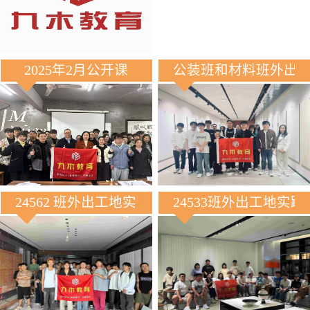
2025年2月公开课
公装班和材料班外出
24562 班外出工地实践
24533班外出工地实践