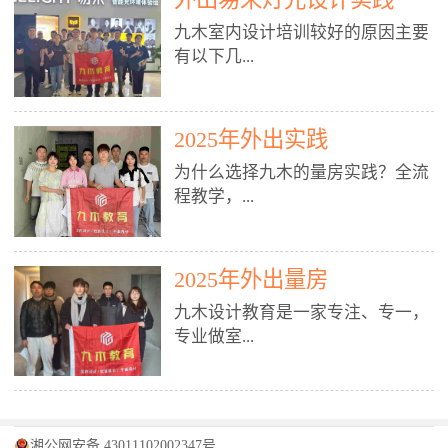
装施工图、深化图、节点大样、规
职授课，每月还在做真实项目。•
核心强项。• 课程完全贴合长沙本
范出图• 3DMAX+Vray：工装效果
九木室内设计培训较好的原因主要
不只教按钮操作，更讲建模逻辑、
地市场（户型、材料、工艺、客户
图、灯光、材质、商业空间表现•
有以下几...
材质真实感、灯光氛围、客户视
习惯），学完就能用。二、总监级
SU草图大师：快速建模、方案推敲
角、出图规范。• 创始人/艺术总监
全职师资，讲真东西• 老师都是10
• 酷家乐：快速出方案、全景图、
亲自带课，拿过行业金奖，懂设计
年+实战设计总监，全职授课，每
谈单展示• PS：效果图后期、方案
点： 1. 专注室内设计教育：是湖南
也懂市场。✅ 三、实战：3倍实操
2025年外出实践
月还在做真实项目。• 不只教软
排版、汇报PPT4. 材料与施工（工
唯一一家专业做室内设计教育的学
+真实项目，拒绝纸上谈兵• 实践课
件，更讲量房、谈单、预算、避
为什么选择九木的量房实践？全流
装最值钱的部分）• 工装常用材
校，专注设计教育20年，是专一、
时是理论3倍+，每周工地/材料市
坑、落地，都是一线经验。• 创始
程教学，...
料：地砖、石材、铝扣板、防火
专业、专注的高端室内设计培训品
场/家具馆实训。• 全程做真实项
人杨程老师亲自授课，拿过行业金
板、乳胶漆、木饰面、玻璃、不锈
牌，采用专业、实战的“理论加实
目：量房→CAD导入→SU建模
奖，懂设计也懂市场。三、实战为
钢• 施工工艺：吊顶、隔墙、地
践”教学模式，能从多方面培养室
→Enscape实时渲染→出图→谈单
王，拒绝纸上谈兵• 实践课时是理
从理论到落地 学习量房核心工
面、水电、防水、强弱电、消防改
内设计人才。2. 师资力量雄厚：由
2025年外出量房
→工地跟进。• 毕业至少15套SU模
论3倍+，每周工地/材料市场实
具：卷尺、激光测距仪、记录本
造• 成本控制：工装预算、报价、
10年以上经验的设计总监亲自授
型+10套高质量渲染图+3套完整方
训。• 学员全程参与真实项目：量
九木设计教育是一家专注、专一，
等，掌握“墙面平整度检测”“管道
损耗、工期管理• 工地实践：量
课，教师均为公司全职设计总监，
案，作品集直接求职。• 建模关联
房→CAD/酷家乐→拆单→预算→
专业做室...
定位”“空间动线规划”等实操技
房、现场交底、施工问题处理5. 方
在本行业从事设计工作8 - 10年以
CAD尺寸，渲染可预览材料/灯光/
谈单→工地跟进。• 毕业至少15套
巧。 结合CAD软件现场绘制原始
案设计能力（从0到完整方案）• 需
上。他们每月都有项目要做，能带
动线，提前发现落地问题。✅ 四、
施工图+3个完整案例，作品集直接
结构图，理解户型优缺点，为设计
求分析：客户定位、预算、风格、
领学生参与量房、谈单等实践活
课程：全链路，学完就是“会渲染
找工作。四、全链路课程，学完就
内设计培训的机构，拥有19年的丰
方案提供精准依据。工地实地教
功能• 平面布局：动线、分区、效
动，让学生学完可直接上岗，且对
的设计师”• 软件精通：SU建模（组
是设计师• 覆盖：软件（CAD/酷家
富经验。无论您是否有设计基础，
学，直面真实挑战 走进真实装修
率、合规• 风格设计：现代、极
学生认真负责。3. 教学模式多样：
件/场景/剖面/联动CAD）+
湘公网安备 43011102002347号