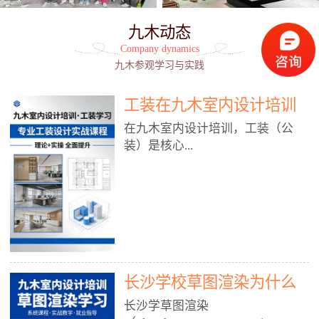
九木动态
Company dynamics
九木参观学习与实践
工装在九木室内设计培训
能学到东西吗?
在九木室内设计培训，工装（公
装）是核心...
模块之一，能学到非常系统、落
地、能直接用于工作的东西，不是
泛泛而谈，而是从规范、软件、材
料、施工到真实项目全链路覆盖。
下面给你讲得非常细、非常全面。
长沙学校草图渲染为什么
一、能学到什么（工装核心内容）
1. 工装类型全覆盖（真实商业空
九木室内设计培训机构
长沙学草图渲染
间）• 餐饮空间：中餐厅、西餐