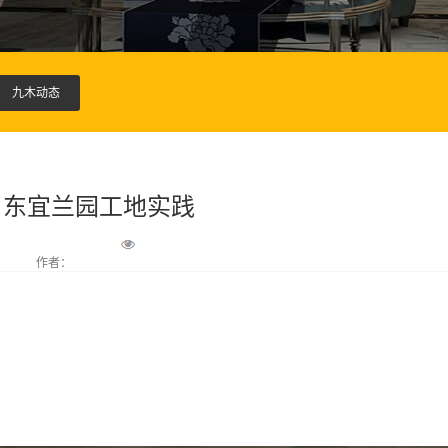
九木动态
0月东宜兰园工地实践
作者：