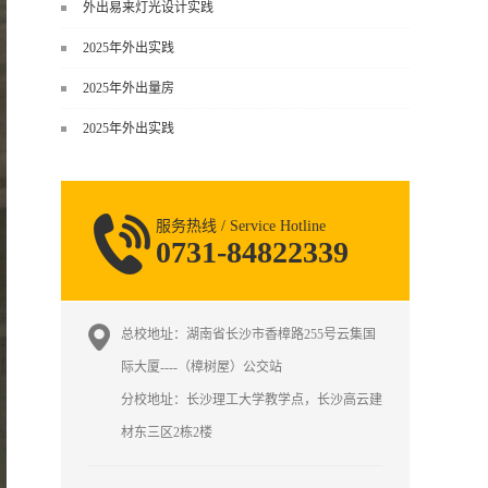
谈，而是从规范、软件、材料、施工
外出易来灯光设计实践
到真实项目全链路覆盖。下面给你讲
2025年外出实践
得非常细、非常全面。一、能学到什
么（工装核心内容）1. 工装类型全覆
2025年外出量房
盖（真实商业空间）• 餐饮空间：中餐
2025年外出实践
厅、西餐厅、快餐店、奶茶店、火锅
店等布局、动线、后厨、消防、排
烟、照明、材料耐脏耐磨• 办公空间：
开放式办公、会议室、接待区、茶
服务热线 / Service Hotline
水...
0731-84822339
总校地址：湖南省长沙市香樟路255号云集国
际大厦----（樟树屋）公交站
分校地址：长沙理工大学教学点，长沙高云建
材东三区2栋2楼