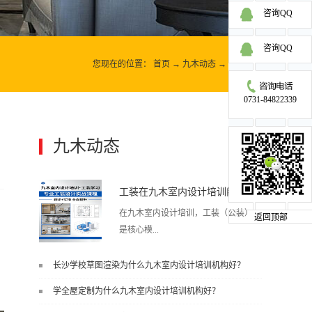
咨询QQ
咨询QQ
您现在的位置：
首页
→
九木动态
→
九木动态
0731-84822339
九木动态
更多>>
工装在九木室内设计培训能学到东西吗?
在九木室内设计培训，工装（公装）
返回顶部
是核心模...
长沙学校草图渲染为什么九木室内设计培训机构好？
块之一，能学到非常系统、落地、能
学全屋定制为什么九木室内设计培训机构好？
直接用于工作的东西，不是泛泛而