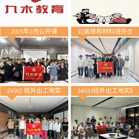
2025年2月公开课
公装班和材料班外出
24562 班外出工地实践
24533班外出工地实践