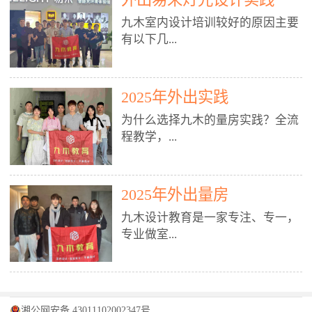
装施工图、深化图、节点大样、规
职授课，每月还在做真实项目。•
核心强项。• 课程完全贴合长沙本
范出图• 3DMAX+Vray：工装效果
九木室内设计培训较好的原因主要
不只教按钮操作，更讲建模逻辑、
地市场（户型、材料、工艺、客户
图、灯光、材质、商业空间表现•
有以下几...
材质真实感、灯光氛围、客户视
习惯），学完就能用。二、总监级
SU草图大师：快速建模、方案推敲
角、出图规范。• 创始人/艺术总监
全职师资，讲真东西• 老师都是10
• 酷家乐：快速出方案、全景图、
亲自带课，拿过行业金奖，懂设计
年+实战设计总监，全职授课，每
谈单展示• PS：效果图后期、方案
点： 1. 专注室内设计教育：是湖南
也懂市场。✅ 三、实战：3倍实操
2025年外出实践
月还在做真实项目。• 不只教软
排版、汇报PPT4. 材料与施工（工
唯一一家专业做室内设计教育的学
+真实项目，拒绝纸上谈兵• 实践课
件，更讲量房、谈单、预算、避
为什么选择九木的量房实践？全流
装最值钱的部分）• 工装常用材
校，专注设计教育20年，是专一、
时是理论3倍+，每周工地/材料市
坑、落地，都是一线经验。• 创始
程教学，...
料：地砖、石材、铝扣板、防火
专业、专注的高端室内设计培训品
场/家具馆实训。• 全程做真实项
人杨程老师亲自授课，拿过行业金
板、乳胶漆、木饰面、玻璃、不锈
牌，采用专业、实战的“理论加实
目：量房→CAD导入→SU建模
奖，懂设计也懂市场。三、实战为
钢• 施工工艺：吊顶、隔墙、地
践”教学模式，能从多方面培养室
→Enscape实时渲染→出图→谈单
王，拒绝纸上谈兵• 实践课时是理
从理论到落地 学习量房核心工
面、水电、防水、强弱电、消防改
内设计人才。2. 师资力量雄厚：由
2025年外出量房
→工地跟进。• 毕业至少15套SU模
论3倍+，每周工地/材料市场实
具：卷尺、激光测距仪、记录本
造• 成本控制：工装预算、报价、
10年以上经验的设计总监亲自授
型+10套高质量渲染图+3套完整方
训。• 学员全程参与真实项目：量
九木设计教育是一家专注、专一，
等，掌握“墙面平整度检测”“管道
损耗、工期管理• 工地实践：量
课，教师均为公司全职设计总监，
案，作品集直接求职。• 建模关联
房→CAD/酷家乐→拆单→预算→
专业做室...
定位”“空间动线规划”等实操技
房、现场交底、施工问题处理5. 方
在本行业从事设计工作8 - 10年以
CAD尺寸，渲染可预览材料/灯光/
谈单→工地跟进。• 毕业至少15套
巧。 结合CAD软件现场绘制原始
案设计能力（从0到完整方案）• 需
上。他们每月都有项目要做，能带
动线，提前发现落地问题。✅ 四、
施工图+3个完整案例，作品集直接
结构图，理解户型优缺点，为设计
求分析：客户定位、预算、风格、
领学生参与量房、谈单等实践活
课程：全链路，学完就是“会渲染
找工作。四、全链路课程，学完就
内设计培训的机构，拥有19年的丰
方案提供精准依据。工地实地教
功能• 平面布局：动线、分区、效
动，让学生学完可直接上岗，且对
的设计师”• 软件精通：SU建模（组
是设计师• 覆盖：软件（CAD/酷家
富经验。无论您是否有设计基础，
学，直面真实挑战 走进真实装修
率、合规• 风格设计：现代、极
学生认真负责。3. 教学模式多样：
件/场景/剖面/联动CAD）+
湘公网安备 43011102002347号