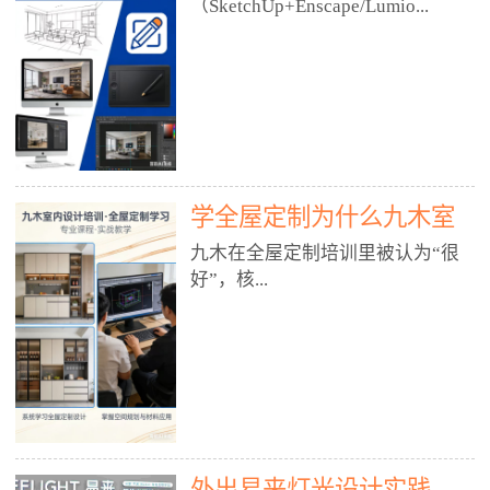
好？
（SketchUp+Enscape/Lumio...
厅、快餐店、奶茶店、火锅店等布
局、动线、后厨、消防、排烟、照
明、材料耐脏耐磨• 办公空间：开
n），九木之所以公认好，核心是
放式办公、会议室、接待区、茶水
只做室内、实战落地、全链路、本
间、强弱电规划• 酒店/民宿：大
地适配、总监带教、就业强，不是
堂、客房、走廊、布草间、消防疏
只教软件，而是教“能直接出图、
散• 商业店铺：服装店、美容院、
谈单、落地”的设计师能力。✅
网咖、展厅、培训机构• 公共空
学全屋定制为什么九木室
一、专一：20年只做室内，草图渲
间：展厅、会所、小型商业综合体
染是核心强项• 湖南少有的只做室
内设计培训机构好？
九木在全屋定制培训里被认为“很
2. 工装必备规范（非常关键）• 消
内设计培训的机构，不搞杂课，
好”，核...
防规范：疏散宽度、喷淋、烟感、
SketchUp+Enscape/Lumion是核心
防火分区、材料阻燃等级• 人体工
课程。• 课程完全贴合长沙本地市
程学：通道宽度、桌椅高度、动线
场：户型、材料、工艺、客户审
心是专注、实战、全链路、本地深
效率• 建筑规范：承重墙、梁位、
美、谈单习惯，学完就能用。• 不
耕、就业强，不是只教软件，而是
层高、设备井、强弱电、给排水•
教泛泛建模，只教室内定制/家装/
教“能直接上岗的设计师能力”。
工装制图标准：平面图、立面图、
工装的草图渲染逻辑。✅ 二、师
一、18年只做室内/全屋定制，够
节点大样、剖面图、材料表3. 全套
资：总监级全职，懂渲染更懂落地
专一• 湖南少有的只做室内设计培
软件技能（工装必备）• CAD：工
• 老师都是10年+实战设计总监，全
外出易来灯光设计实践
训的机构，不搞杂课，全屋定制是