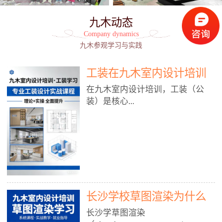
九木动态
Company dynamics
九木参观学习与实践
工装在九木室内设计培训
能学到东西吗?
在九木室内设计培训，工装（公
装）是核心...
模块之一，能学到非常系统、落
地、能直接用于工作的东西，不是
泛泛而谈，而是从规范、软件、材
料、施工到真实项目全链路覆盖。
下面给你讲得非常细、非常全面。
长沙学校草图渲染为什么
一、能学到什么（工装核心内容）
1. 工装类型全覆盖（真实商业空
九木室内设计培训机构
长沙学草图渲染
间）• 餐饮空间：中餐厅、西餐