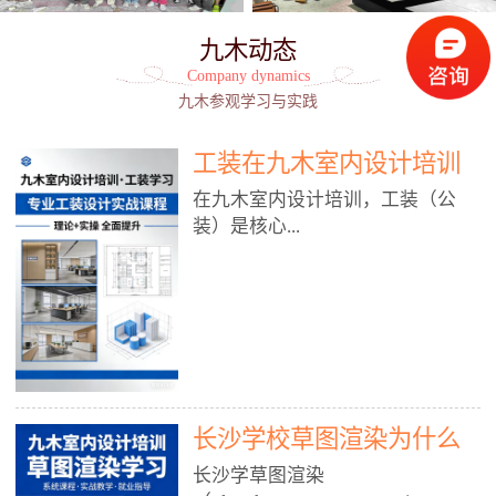
九木动态
Company dynamics
九木参观学习与实践
工装在九木室内设计培训
能学到东西吗?
在九木室内设计培训，工装（公
装）是核心...
模块之一，能学到非常系统、落
地、能直接用于工作的东西，不是
泛泛而谈，而是从规范、软件、材
料、施工到真实项目全链路覆盖。
下面给你讲得非常细、非常全面。
长沙学校草图渲染为什么
一、能学到什么（工装核心内容）
1. 工装类型全覆盖（真实商业空
九木室内设计培训机构
长沙学草图渲染
间）• 餐饮空间：中餐厅、西餐