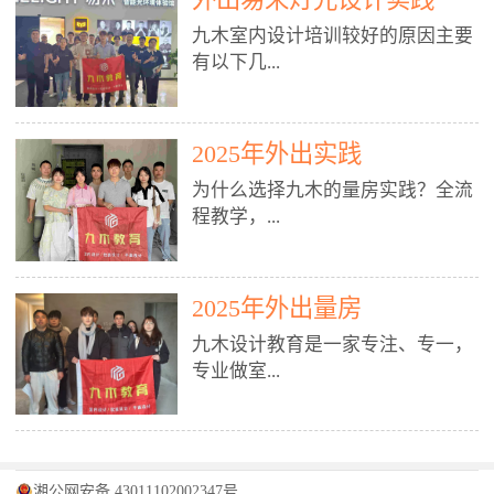
装施工图、深化图、节点大样、规
职授课，每月还在做真实项目。•
核心强项。• 课程完全贴合长沙本
范出图• 3DMAX+Vray：工装效果
九木室内设计培训较好的原因主要
不只教按钮操作，更讲建模逻辑、
地市场（户型、材料、工艺、客户
图、灯光、材质、商业空间表现•
有以下几...
材质真实感、灯光氛围、客户视
习惯），学完就能用。二、总监级
SU草图大师：快速建模、方案推敲
角、出图规范。• 创始人/艺术总监
全职师资，讲真东西• 老师都是10
• 酷家乐：快速出方案、全景图、
亲自带课，拿过行业金奖，懂设计
年+实战设计总监，全职授课，每
谈单展示• PS：效果图后期、方案
点： 1. 专注室内设计教育：是湖南
也懂市场。✅ 三、实战：3倍实操
2025年外出实践
月还在做真实项目。• 不只教软
排版、汇报PPT4. 材料与施工（工
唯一一家专业做室内设计教育的学
+真实项目，拒绝纸上谈兵• 实践课
件，更讲量房、谈单、预算、避
为什么选择九木的量房实践？全流
装最值钱的部分）• 工装常用材
校，专注设计教育20年，是专一、
时是理论3倍+，每周工地/材料市
坑、落地，都是一线经验。• 创始
程教学，...
料：地砖、石材、铝扣板、防火
专业、专注的高端室内设计培训品
场/家具馆实训。• 全程做真实项
人杨程老师亲自授课，拿过行业金
板、乳胶漆、木饰面、玻璃、不锈
牌，采用专业、实战的“理论加实
目：量房→CAD导入→SU建模
奖，懂设计也懂市场。三、实战为
钢• 施工工艺：吊顶、隔墙、地
践”教学模式，能从多方面培养室
→Enscape实时渲染→出图→谈单
王，拒绝纸上谈兵• 实践课时是理
从理论到落地 学习量房核心工
面、水电、防水、强弱电、消防改
内设计人才。2. 师资力量雄厚：由
2025年外出量房
→工地跟进。• 毕业至少15套SU模
论3倍+，每周工地/材料市场实
具：卷尺、激光测距仪、记录本
造• 成本控制：工装预算、报价、
10年以上经验的设计总监亲自授
型+10套高质量渲染图+3套完整方
训。• 学员全程参与真实项目：量
九木设计教育是一家专注、专一，
等，掌握“墙面平整度检测”“管道
损耗、工期管理• 工地实践：量
课，教师均为公司全职设计总监，
案，作品集直接求职。• 建模关联
房→CAD/酷家乐→拆单→预算→
专业做室...
定位”“空间动线规划”等实操技
房、现场交底、施工问题处理5. 方
在本行业从事设计工作8 - 10年以
CAD尺寸，渲染可预览材料/灯光/
谈单→工地跟进。• 毕业至少15套
巧。 结合CAD软件现场绘制原始
案设计能力（从0到完整方案）• 需
上。他们每月都有项目要做，能带
动线，提前发现落地问题。✅ 四、
施工图+3个完整案例，作品集直接
结构图，理解户型优缺点，为设计
求分析：客户定位、预算、风格、
领学生参与量房、谈单等实践活
课程：全链路，学完就是“会渲染
找工作。四、全链路课程，学完就
内设计培训的机构，拥有19年的丰
方案提供精准依据。工地实地教
功能• 平面布局：动线、分区、效
动，让学生学完可直接上岗，且对
的设计师”• 软件精通：SU建模（组
是设计师• 覆盖：软件（CAD/酷家
富经验。无论您是否有设计基础，
学，直面真实挑战 走进真实装修
率、合规• 风格设计：现代、极
学生认真负责。3. 教学模式多样：
件/场景/剖面/联动CAD）+
湘公网安备 43011102002347号