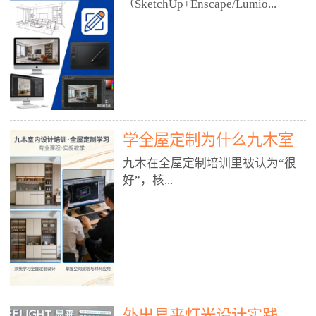
好？
（SketchUp+Enscape/Lumio...
厅、快餐店、奶茶店、火锅店等布
局、动线、后厨、消防、排烟、照
明、材料耐脏耐磨• 办公空间：开
n），九木之所以公认好，核心是
放式办公、会议室、接待区、茶水
只做室内、实战落地、全链路、本
间、强弱电规划• 酒店/民宿：大
地适配、总监带教、就业强，不是
堂、客房、走廊、布草间、消防疏
只教软件，而是教“能直接出图、
散• 商业店铺：服装店、美容院、
谈单、落地”的设计师能力。✅
网咖、展厅、培训机构• 公共空
学全屋定制为什么九木室
一、专一：20年只做室内，草图渲
间：展厅、会所、小型商业综合体
染是核心强项• 湖南少有的只做室
内设计培训机构好？
九木在全屋定制培训里被认为“很
2. 工装必备规范（非常关键）• 消
内设计培训的机构，不搞杂课，
好”，核...
防规范：疏散宽度、喷淋、烟感、
SketchUp+Enscape/Lumion是核心
防火分区、材料阻燃等级• 人体工
课程。• 课程完全贴合长沙本地市
程学：通道宽度、桌椅高度、动线
场：户型、材料、工艺、客户审
心是专注、实战、全链路、本地深
效率• 建筑规范：承重墙、梁位、
美、谈单习惯，学完就能用。• 不
耕、就业强，不是只教软件，而是
层高、设备井、强弱电、给排水•
教泛泛建模，只教室内定制/家装/
教“能直接上岗的设计师能力”。
工装制图标准：平面图、立面图、
工装的草图渲染逻辑。✅ 二、师
一、18年只做室内/全屋定制，够
节点大样、剖面图、材料表3. 全套
资：总监级全职，懂渲染更懂落地
专一• 湖南少有的只做室内设计培
软件技能（工装必备）• CAD：工
• 老师都是10年+实战设计总监，全
外出易来灯光设计实践
训的机构，不搞杂课，全屋定制是