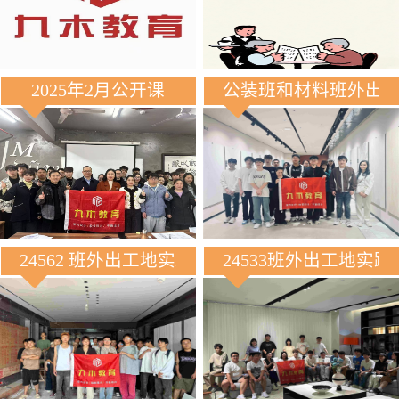
2025年2月公开课
公装班和材料班外出
24562 班外出工地实践
24533班外出工地实践