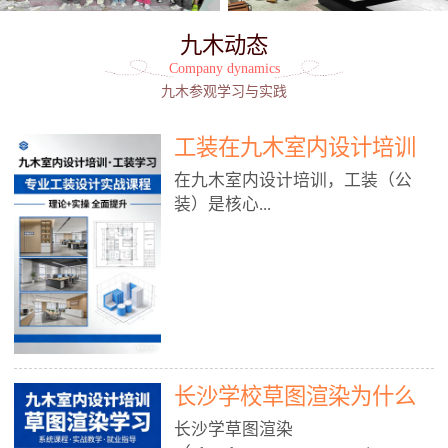
九木动态
Company dynamics
九木参观学习与实践
工装在九木室内设计培训
能学到东西吗?
在九木室内设计培训，工装（公
装）是核心...
模块之一，能学到非常系统、落
地、能直接用于工作的东西，不是
泛泛而谈，而是从规范、软件、材
料、施工到真实项目全链路覆盖。
下面给你讲得非常细、非常全面。
长沙学校草图渲染为什么
一、能学到什么（工装核心内容）
1. 工装类型全覆盖（真实商业空
九木室内设计培训机构
长沙学草图渲染
间）• 餐饮空间：中餐厅、西餐