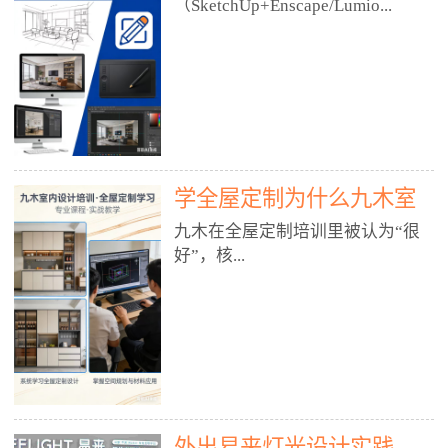
好？
（SketchUp+Enscape/Lumio...
厅、快餐店、奶茶店、火锅店等布
局、动线、后厨、消防、排烟、照
明、材料耐脏耐磨• 办公空间：开
n），九木之所以公认好，核心是
放式办公、会议室、接待区、茶水
只做室内、实战落地、全链路、本
间、强弱电规划• 酒店/民宿：大
地适配、总监带教、就业强，不是
堂、客房、走廊、布草间、消防疏
只教软件，而是教“能直接出图、
散• 商业店铺：服装店、美容院、
谈单、落地”的设计师能力。✅
网咖、展厅、培训机构• 公共空
学全屋定制为什么九木室
一、专一：20年只做室内，草图渲
间：展厅、会所、小型商业综合体
染是核心强项• 湖南少有的只做室
内设计培训机构好？
九木在全屋定制培训里被认为“很
2. 工装必备规范（非常关键）• 消
内设计培训的机构，不搞杂课，
好”，核...
防规范：疏散宽度、喷淋、烟感、
SketchUp+Enscape/Lumion是核心
防火分区、材料阻燃等级• 人体工
课程。• 课程完全贴合长沙本地市
程学：通道宽度、桌椅高度、动线
场：户型、材料、工艺、客户审
心是专注、实战、全链路、本地深
效率• 建筑规范：承重墙、梁位、
美、谈单习惯，学完就能用。• 不
耕、就业强，不是只教软件，而是
层高、设备井、强弱电、给排水•
教泛泛建模，只教室内定制/家装/
教“能直接上岗的设计师能力”。
工装制图标准：平面图、立面图、
工装的草图渲染逻辑。✅ 二、师
一、18年只做室内/全屋定制，够
节点大样、剖面图、材料表3. 全套
资：总监级全职，懂渲染更懂落地
专一• 湖南少有的只做室内设计培
软件技能（工装必备）• CAD：工
• 老师都是10年+实战设计总监，全
外出易来灯光设计实践
训的机构，不搞杂课，全屋定制是