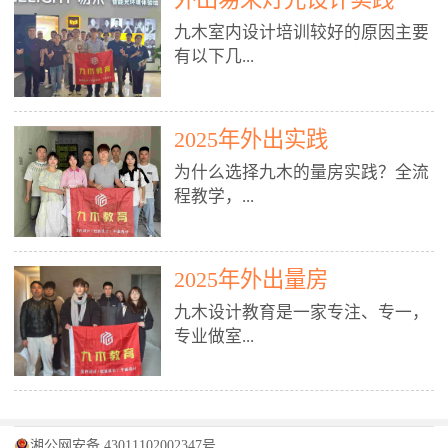
装施工图、深化图、节点大样、规
职授课，每月还在做真实项目。•
核心强项。• 课程完全贴合长沙本
范出图• 3DMAX+Vray：工装效果
九木室内设计培训较好的原因主要
不只教按钮操作，更讲建模逻辑、
地市场（户型、材料、工艺、客户
图、灯光、材质、商业空间表现•
有以下几...
材质真实感、灯光氛围、客户视
习惯），学完就能用。二、总监级
SU草图大师：快速建模、方案推敲
角、出图规范。• 创始人/艺术总监
全职师资，讲真东西• 老师都是10
• 酷家乐：快速出方案、全景图、
亲自带课，拿过行业金奖，懂设计
年+实战设计总监，全职授课，每
谈单展示• PS：效果图后期、方案
点： 1. 专注室内设计教育：是湖南
也懂市场。✅ 三、实战：3倍实操
2025年外出实践
月还在做真实项目。• 不只教软
排版、汇报PPT4. 材料与施工（工
唯一一家专业做室内设计教育的学
+真实项目，拒绝纸上谈兵• 实践课
件，更讲量房、谈单、预算、避
为什么选择九木的量房实践？全流
装最值钱的部分）• 工装常用材
校，专注设计教育20年，是专一、
时是理论3倍+，每周工地/材料市
坑、落地，都是一线经验。• 创始
程教学，...
料：地砖、石材、铝扣板、防火
专业、专注的高端室内设计培训品
场/家具馆实训。• 全程做真实项
人杨程老师亲自授课，拿过行业金
板、乳胶漆、木饰面、玻璃、不锈
牌，采用专业、实战的“理论加实
目：量房→CAD导入→SU建模
奖，懂设计也懂市场。三、实战为
钢• 施工工艺：吊顶、隔墙、地
践”教学模式，能从多方面培养室
→Enscape实时渲染→出图→谈单
王，拒绝纸上谈兵• 实践课时是理
从理论到落地 学习量房核心工
面、水电、防水、强弱电、消防改
内设计人才。2. 师资力量雄厚：由
2025年外出量房
→工地跟进。• 毕业至少15套SU模
论3倍+，每周工地/材料市场实
具：卷尺、激光测距仪、记录本
造• 成本控制：工装预算、报价、
10年以上经验的设计总监亲自授
型+10套高质量渲染图+3套完整方
训。• 学员全程参与真实项目：量
九木设计教育是一家专注、专一，
等，掌握“墙面平整度检测”“管道
损耗、工期管理• 工地实践：量
课，教师均为公司全职设计总监，
案，作品集直接求职。• 建模关联
房→CAD/酷家乐→拆单→预算→
专业做室...
定位”“空间动线规划”等实操技
房、现场交底、施工问题处理5. 方
在本行业从事设计工作8 - 10年以
CAD尺寸，渲染可预览材料/灯光/
谈单→工地跟进。• 毕业至少15套
巧。 结合CAD软件现场绘制原始
案设计能力（从0到完整方案）• 需
上。他们每月都有项目要做，能带
动线，提前发现落地问题。✅ 四、
施工图+3个完整案例，作品集直接
结构图，理解户型优缺点，为设计
求分析：客户定位、预算、风格、
领学生参与量房、谈单等实践活
课程：全链路，学完就是“会渲染
找工作。四、全链路课程，学完就
内设计培训的机构，拥有19年的丰
方案提供精准依据。工地实地教
功能• 平面布局：动线、分区、效
动，让学生学完可直接上岗，且对
的设计师”• 软件精通：SU建模（组
是设计师• 覆盖：软件（CAD/酷家
富经验。无论您是否有设计基础，
学，直面真实挑战 走进真实装修
率、合规• 风格设计：现代、极
学生认真负责。3. 教学模式多样：
件/场景/剖面/联动CAD）+
湘公网安备 43011102002347号