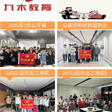
2025年2月公开课
公装班和材料班外出
24562 班外出工地实践
24533班外出工地实践