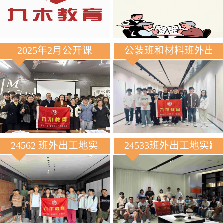
2025年2月公开课
公装班和材料班外出
24562 班外出工地实践
24533班外出工地实践