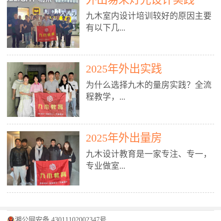
装施工图、深化图、节点大样、规
职授课，每月还在做真实项目。•
核心强项。• 课程完全贴合长沙本
范出图• 3DMAX+Vray：工装效果
九木室内设计培训较好的原因主要
不只教按钮操作，更讲建模逻辑、
地市场（户型、材料、工艺、客户
图、灯光、材质、商业空间表现•
有以下几...
材质真实感、灯光氛围、客户视
习惯），学完就能用。二、总监级
SU草图大师：快速建模、方案推敲
角、出图规范。• 创始人/艺术总监
全职师资，讲真东西• 老师都是10
• 酷家乐：快速出方案、全景图、
亲自带课，拿过行业金奖，懂设计
年+实战设计总监，全职授课，每
谈单展示• PS：效果图后期、方案
点： 1. 专注室内设计教育：是湖南
也懂市场。✅ 三、实战：3倍实操
2025年外出实践
月还在做真实项目。• 不只教软
排版、汇报PPT4. 材料与施工（工
唯一一家专业做室内设计教育的学
+真实项目，拒绝纸上谈兵• 实践课
件，更讲量房、谈单、预算、避
为什么选择九木的量房实践？全流
装最值钱的部分）• 工装常用材
校，专注设计教育20年，是专一、
时是理论3倍+，每周工地/材料市
坑、落地，都是一线经验。• 创始
程教学，...
料：地砖、石材、铝扣板、防火
专业、专注的高端室内设计培训品
场/家具馆实训。• 全程做真实项
人杨程老师亲自授课，拿过行业金
板、乳胶漆、木饰面、玻璃、不锈
牌，采用专业、实战的“理论加实
目：量房→CAD导入→SU建模
奖，懂设计也懂市场。三、实战为
钢• 施工工艺：吊顶、隔墙、地
践”教学模式，能从多方面培养室
→Enscape实时渲染→出图→谈单
王，拒绝纸上谈兵• 实践课时是理
从理论到落地 学习量房核心工
面、水电、防水、强弱电、消防改
内设计人才。2. 师资力量雄厚：由
2025年外出量房
→工地跟进。• 毕业至少15套SU模
论3倍+，每周工地/材料市场实
具：卷尺、激光测距仪、记录本
造• 成本控制：工装预算、报价、
10年以上经验的设计总监亲自授
型+10套高质量渲染图+3套完整方
训。• 学员全程参与真实项目：量
九木设计教育是一家专注、专一，
等，掌握“墙面平整度检测”“管道
损耗、工期管理• 工地实践：量
课，教师均为公司全职设计总监，
案，作品集直接求职。• 建模关联
房→CAD/酷家乐→拆单→预算→
专业做室...
定位”“空间动线规划”等实操技
房、现场交底、施工问题处理5. 方
在本行业从事设计工作8 - 10年以
CAD尺寸，渲染可预览材料/灯光/
谈单→工地跟进。• 毕业至少15套
巧。 结合CAD软件现场绘制原始
案设计能力（从0到完整方案）• 需
上。他们每月都有项目要做，能带
动线，提前发现落地问题。✅ 四、
施工图+3个完整案例，作品集直接
结构图，理解户型优缺点，为设计
求分析：客户定位、预算、风格、
领学生参与量房、谈单等实践活
课程：全链路，学完就是“会渲染
找工作。四、全链路课程，学完就
内设计培训的机构，拥有19年的丰
方案提供精准依据。工地实地教
功能• 平面布局：动线、分区、效
动，让学生学完可直接上岗，且对
的设计师”• 软件精通：SU建模（组
是设计师• 覆盖：软件（CAD/酷家
富经验。无论您是否有设计基础，
学，直面真实挑战 走进真实装修
率、合规• 风格设计：现代、极
学生认真负责。3. 教学模式多样：
件/场景/剖面/联动CAD）+
湘公网安备 43011102002347号