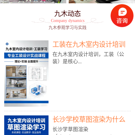
九木动态
Company dynamics
九木参观学习与实践
工装在九木室内设计培训
能学到东西吗?
在九木室内设计培训，工装（公
装）是核心...
模块之一，能学到非常系统、落
地、能直接用于工作的东西，不是
泛泛而谈，而是从规范、软件、材
料、施工到真实项目全链路覆盖。
下面给你讲得非常细、非常全面。
长沙学校草图渲染为什么
一、能学到什么（工装核心内容）
1. 工装类型全覆盖（真实商业空
九木室内设计培训机构
长沙学草图渲染
间）• 餐饮空间：中餐厅、西餐