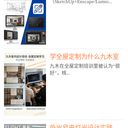
好？
（SketchUp+Enscape/Lumio...
厅、快餐店、奶茶店、火锅店等布
局、动线、后厨、消防、排烟、照
明、材料耐脏耐磨• 办公空间：开
n），九木之所以公认好，核心是
放式办公、会议室、接待区、茶水
只做室内、实战落地、全链路、本
间、强弱电规划• 酒店/民宿：大
地适配、总监带教、就业强，不是
堂、客房、走廊、布草间、消防疏
只教软件，而是教“能直接出图、
散• 商业店铺：服装店、美容院、
谈单、落地”的设计师能力。✅
网咖、展厅、培训机构• 公共空
学全屋定制为什么九木室
一、专一：20年只做室内，草图渲
间：展厅、会所、小型商业综合体
染是核心强项• 湖南少有的只做室
内设计培训机构好？
九木在全屋定制培训里被认为“很
2. 工装必备规范（非常关键）• 消
内设计培训的机构，不搞杂课，
好”，核...
防规范：疏散宽度、喷淋、烟感、
SketchUp+Enscape/Lumion是核心
防火分区、材料阻燃等级• 人体工
课程。• 课程完全贴合长沙本地市
程学：通道宽度、桌椅高度、动线
场：户型、材料、工艺、客户审
心是专注、实战、全链路、本地深
效率• 建筑规范：承重墙、梁位、
美、谈单习惯，学完就能用。• 不
耕、就业强，不是只教软件，而是
层高、设备井、强弱电、给排水•
教泛泛建模，只教室内定制/家装/
教“能直接上岗的设计师能力”。
工装制图标准：平面图、立面图、
工装的草图渲染逻辑。✅ 二、师
一、18年只做室内/全屋定制，够
节点大样、剖面图、材料表3. 全套
资：总监级全职，懂渲染更懂落地
专一• 湖南少有的只做室内设计培
软件技能（工装必备）• CAD：工
• 老师都是10年+实战设计总监，全
外出易来灯光设计实践
训的机构，不搞杂课，全屋定制是