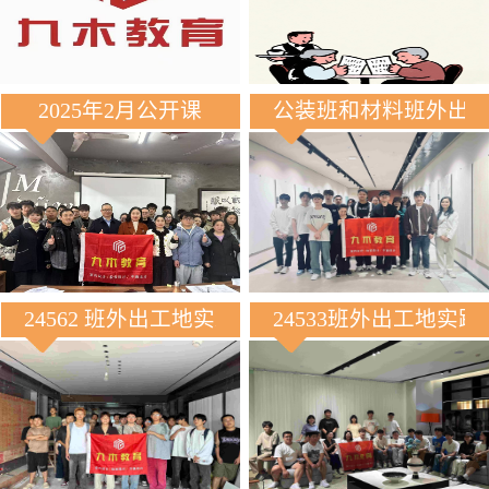
2025年2月公开课
公装班和材料班外出
24562 班外出工地实践
24533班外出工地实践