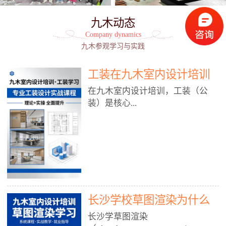
九木动态
Company dynamics
九木参观学习与实践
工装在九木室内设计培训
能学到东西吗?
在九木室内设计培训，工装（公
装）是核心...
模块之一，能学到非常系统、落
地、能直接用于工作的东西，不是
泛泛而谈，而是从规范、软件、材
料、施工到真实项目全链路覆盖。
下面给你讲得非常细、非常全面。
长沙学校草图渲染为什么
一、能学到什么（工装核心内容）
1. 工装类型全覆盖（真实商业空
九木室内设计培训机构
长沙学草图渲染
间）• 餐饮空间：中餐厅、西餐