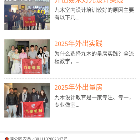
装施工图、深化图、节点大样、规
职授课，每月还在做真实项目。•
核心强项。• 课程完全贴合长沙本
范出图• 3DMAX+Vray：工装效果
九木室内设计培训较好的原因主要
不只教按钮操作，更讲建模逻辑、
地市场（户型、材料、工艺、客户
图、灯光、材质、商业空间表现•
有以下几...
材质真实感、灯光氛围、客户视
习惯），学完就能用。二、总监级
SU草图大师：快速建模、方案推敲
角、出图规范。• 创始人/艺术总监
全职师资，讲真东西• 老师都是10
• 酷家乐：快速出方案、全景图、
亲自带课，拿过行业金奖，懂设计
年+实战设计总监，全职授课，每
谈单展示• PS：效果图后期、方案
点： 1. 专注室内设计教育：是湖南
也懂市场。✅ 三、实战：3倍实操
2025年外出实践
月还在做真实项目。• 不只教软
排版、汇报PPT4. 材料与施工（工
唯一一家专业做室内设计教育的学
+真实项目，拒绝纸上谈兵• 实践课
件，更讲量房、谈单、预算、避
为什么选择九木的量房实践？全流
装最值钱的部分）• 工装常用材
校，专注设计教育20年，是专一、
时是理论3倍+，每周工地/材料市
坑、落地，都是一线经验。• 创始
程教学，...
料：地砖、石材、铝扣板、防火
专业、专注的高端室内设计培训品
场/家具馆实训。• 全程做真实项
人杨程老师亲自授课，拿过行业金
板、乳胶漆、木饰面、玻璃、不锈
牌，采用专业、实战的“理论加实
目：量房→CAD导入→SU建模
奖，懂设计也懂市场。三、实战为
钢• 施工工艺：吊顶、隔墙、地
践”教学模式，能从多方面培养室
→Enscape实时渲染→出图→谈单
王，拒绝纸上谈兵• 实践课时是理
从理论到落地 学习量房核心工
面、水电、防水、强弱电、消防改
内设计人才。2. 师资力量雄厚：由
2025年外出量房
→工地跟进。• 毕业至少15套SU模
论3倍+，每周工地/材料市场实
具：卷尺、激光测距仪、记录本
造• 成本控制：工装预算、报价、
10年以上经验的设计总监亲自授
型+10套高质量渲染图+3套完整方
训。• 学员全程参与真实项目：量
九木设计教育是一家专注、专一，
等，掌握“墙面平整度检测”“管道
损耗、工期管理• 工地实践：量
课，教师均为公司全职设计总监，
案，作品集直接求职。• 建模关联
房→CAD/酷家乐→拆单→预算→
专业做室...
定位”“空间动线规划”等实操技
房、现场交底、施工问题处理5. 方
在本行业从事设计工作8 - 10年以
CAD尺寸，渲染可预览材料/灯光/
谈单→工地跟进。• 毕业至少15套
巧。 结合CAD软件现场绘制原始
案设计能力（从0到完整方案）• 需
上。他们每月都有项目要做，能带
动线，提前发现落地问题。✅ 四、
施工图+3个完整案例，作品集直接
结构图，理解户型优缺点，为设计
求分析：客户定位、预算、风格、
领学生参与量房、谈单等实践活
课程：全链路，学完就是“会渲染
找工作。四、全链路课程，学完就
内设计培训的机构，拥有19年的丰
方案提供精准依据。工地实地教
功能• 平面布局：动线、分区、效
动，让学生学完可直接上岗，且对
的设计师”• 软件精通：SU建模（组
是设计师• 覆盖：软件（CAD/酷家
富经验。无论您是否有设计基础，
学，直面真实挑战 走进真实装修
率、合规• 风格设计：现代、极
学生认真负责。3. 教学模式多样：
件/场景/剖面/联动CAD）+
湘公网安备 43011102002347号