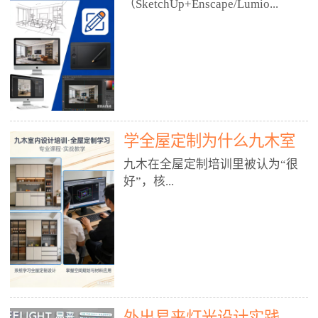
好？
（SketchUp+Enscape/Lumio...
厅、快餐店、奶茶店、火锅店等布
局、动线、后厨、消防、排烟、照
明、材料耐脏耐磨• 办公空间：开
n），九木之所以公认好，核心是
放式办公、会议室、接待区、茶水
只做室内、实战落地、全链路、本
间、强弱电规划• 酒店/民宿：大
地适配、总监带教、就业强，不是
堂、客房、走廊、布草间、消防疏
只教软件，而是教“能直接出图、
散• 商业店铺：服装店、美容院、
谈单、落地”的设计师能力。✅
网咖、展厅、培训机构• 公共空
学全屋定制为什么九木室
一、专一：20年只做室内，草图渲
间：展厅、会所、小型商业综合体
染是核心强项• 湖南少有的只做室
内设计培训机构好？
九木在全屋定制培训里被认为“很
2. 工装必备规范（非常关键）• 消
内设计培训的机构，不搞杂课，
好”，核...
防规范：疏散宽度、喷淋、烟感、
SketchUp+Enscape/Lumion是核心
防火分区、材料阻燃等级• 人体工
课程。• 课程完全贴合长沙本地市
程学：通道宽度、桌椅高度、动线
场：户型、材料、工艺、客户审
心是专注、实战、全链路、本地深
效率• 建筑规范：承重墙、梁位、
美、谈单习惯，学完就能用。• 不
耕、就业强，不是只教软件，而是
层高、设备井、强弱电、给排水•
教泛泛建模，只教室内定制/家装/
教“能直接上岗的设计师能力”。
工装制图标准：平面图、立面图、
工装的草图渲染逻辑。✅ 二、师
一、18年只做室内/全屋定制，够
节点大样、剖面图、材料表3. 全套
资：总监级全职，懂渲染更懂落地
专一• 湖南少有的只做室内设计培
软件技能（工装必备）• CAD：工
• 老师都是10年+实战设计总监，全
外出易来灯光设计实践
训的机构，不搞杂课，全屋定制是