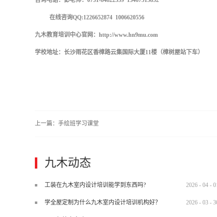
咨询电话：彭老师：0731-84822339 13467515852
在线咨询QQ:1226652874 1006620556
九木教育培训中心官网：http://www.hn9mu.com
学校地址：长沙雨花区香樟路云集国际大厦11楼（樟树屋站下车）
上一篇：
手绘班学习课堂
九木动态
工装在九木室内设计培训能学到东西吗?
2026
-
04
-
0
学全屋定制为什么九木室内设计培训机构好？
2026
-
03
-
3