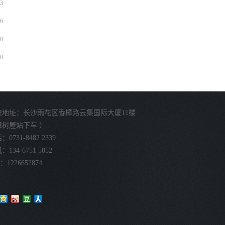
3
6
0
0
校地址：长沙雨花区香樟路云集国际大厦11楼
樟树屋站下车 ）
0731-8482 2339
134-6751 5852
：1226652874