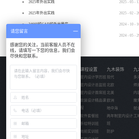
2025年外出实践
2025
-
05
-
1
2025年外出实践
2025
-
02
-
2
24669班CAD班外出量房
2024
-
10
-
1
请您留言
2024.5.29材料班外出实训
2024
-
05
-
2
感谢您的关注，当前客服人员不在
线，请填写一下您的信息，我们会
尽快和您联系。
关于我们
课程设置
九木装饰
九
公司简介
室内设计学历班
现代
多
企业文化
室内设计总监班
北欧
师
活动视频
室内设计首席班
北美
内
软装设计精品课
欧洲
魔
程
地中海
就
软件套餐班
两年制室内设计
工
班
手绘特训班
岗前实训班
防护