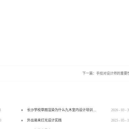
下一篇：
手绘对设计师的重要
1
长沙学校草图渲染为什么九木室内设计培训机构好？
2026
-
03
-
3
0
外出易来灯光设计实践
2025
-
05
-
1