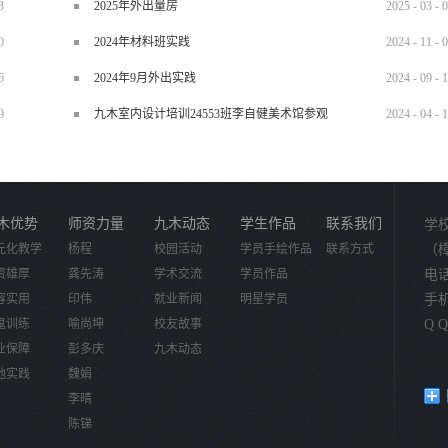
3
2025年外出量房
2025
-
03
-
0
0
2024年材料班实践
2024
-
11
-
0
6
2024年9月外出实践
2024
-
09
-
1
9
九木室内设计培训24553班李自健美术馆参观
2024
-
04
-
1
木优势
师资力量
九木动态
学生作品
联系我们
学
元化教学
杨程
校园活动
学员手绘作品
联系方式
（
资雄厚
龚先涛
学术交流
学员作品
电话：
容实用
印伟
就业新闻
明星学员
手机：
鬼训练
喻尚坤
校友故事
Q Q
业保障
彭多庆
九木动态
地实践
魏娟
李晴
陈锑