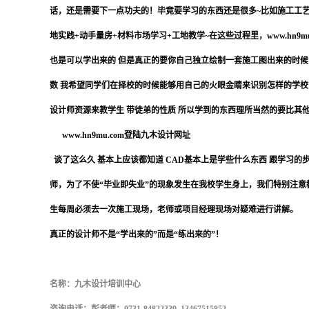
话，还是需要下一点功夫的！毕竟要学习的东西还是很多~比如施工工
地实践+动手量房+材料市场学习+工地教学~在这些过程里，www.hn
也是可以学出来的 但是真正的要你自己独立绘制一套施工图出来的时候
数 我希望同学们在择校的时候能够用自己的火眼金睛来识别怎样的学校
设计师资源来教学生 带徒弟的性质 所以学到的东西理所当然的要比其
www.hn9mu.com登陆九木设计网址
谈了这么久 基本上应该都知道 CAD基本上是学些什么东西 跟学习的
师，为了不使“毕业即失业”的现象发生在我校学生身上，我们特别注意
生每周必须去一次施工现场，老师或项目经理现场对疑难进行讲解。
真正的设计师不是“学出来的”而是“练出来的”！
名称：九木设计培训中心