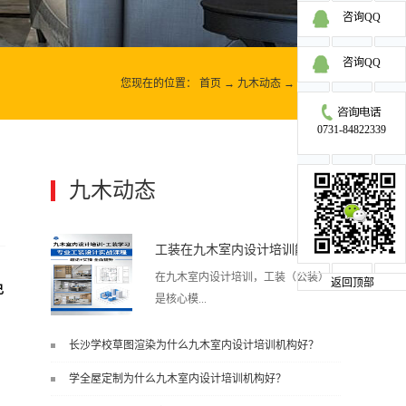
咨询QQ
咨询QQ
您现在的位置：
首页
→
九木动态
→
九木动态
0731-84822339
九木动态
更多>>
工装在九木室内设计培训能学到东西吗?
在九木室内设计培训，工装（公装）
返回顶部
己
是核心模...
长沙学校草图渲染为什么九木室内设计培训机构好？
块之一，能学到非常系统、落地、能
学全屋定制为什么九木室内设计培训机构好？
直接用于工作的东西，不是泛泛而