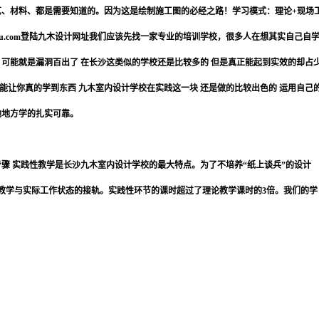
艺、材料、都是需要知道的。因为这是绘制施工图的必经之路！学习模式：理论+现场
9mu.com登陆九木设计网址我们应该先找一家专业的培训学校，很多人在想其实自己自
 可能就是漏洞百出了 在长沙这类似的学校还是比较多的 但是真正能起到实效的却占
能让你真的学到东西 九木室内设计学校在实践这一块 还是做的比较出色的 运用自己
他地方学的扎实可靠。
步骤 实践性教学是长沙九木室内设计学校的最大特点。为了不培养“纸上谈兵”的设计
教学与实际工作状态的接轨。实践性环节的课时超过了理论教学课时的3倍。我们的学