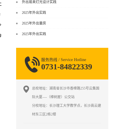
谈，而是从规范、软件、材料、施工
外出易来灯光设计实践
工
到真实项目全链路覆盖。下面给你讲
2025年外出实践
得非常细、非常全面。一、能学到什
学
么（工装核心内容）1. 工装类型全覆
2025年外出量房
少
盖（真实商业空间）• 餐饮空间：中餐
2025年外出实践
厅、西餐厅、快餐店、奶茶店、火锅
的
店等布局、动线、后厨、消防、排
烟、照明、材料耐脏耐磨• 办公空间：
开放式办公、会议室、接待区、茶
服务热线 / Service Hotline
水...
0731-84822339
总校地址：湖南省长沙市香樟路255号云集国
际大厦----（樟树屋）公交站
分校地址：长沙理工大学教学点，长沙高云建
材东三区2栋2楼