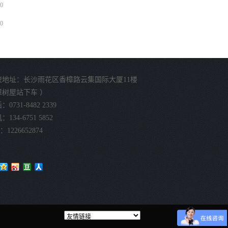
0
0
校地址：长沙雨花区香樟路云集国际大厦11楼
樟树屋站下车 ）
0731-8482 2339
134-6751 5852
：1226652874