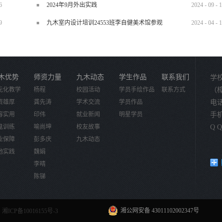
6
2024年9月外出实践
2024
-
09
-
1
9
九木室内设计培训24553班李自健美术馆参观
2024
-
04
-
1
木优势
师资力量
九木动态
学生作品
联系我们
学
元化教学
杨程
校园活动
学员手绘作品
联系方式
（
资雄厚
龚先涛
学术交流
学员作品
电话：
容实用
印伟
就业新闻
明星学员
手机：
鬼训练
喻尚坤
校友故事
Q Q
业保障
彭多庆
九木动态
地实践
魏娟
李晴
陈锑
湘公网安备 43011102002347号
湘ICP备10016155号-3