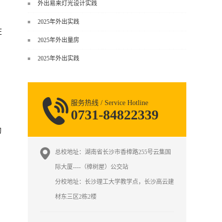
谈，而是从规范、软件、材料、施工
外出易来灯光设计实践
到真实项目全链路覆盖。下面给你讲
2025年外出实践
得非常细、非常全面。一、能学到什
在
么（工装核心内容）1. 工装类型全覆
2025年外出量房
盖（真实商业空间）• 餐饮空间：中餐
2025年外出实践
厅、西餐厅、快餐店、奶茶店、火锅
店等布局、动线、后厨、消防、排
烟、照明、材料耐脏耐磨• 办公空间：
开放式办公、会议室、接待区、茶
服务热线 / Service Hotline
水...
0731-84822339
的
总校地址：湖南省长沙市香樟路255号云集国
际大厦----（樟树屋）公交站
分校地址：长沙理工大学教学点，长沙高云建
材东三区2栋2楼