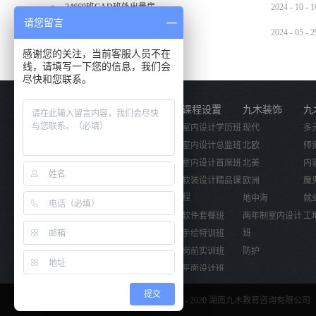
24669班CAD班外出量房
2024
-
10
-
1
请您留言
2024.5.29材料班外出实训
2024
-
05
-
2
感谢您的关注，当前客服人员不在
线，请填写一下您的信息，我们会
尽快和您联系。
关于我们
课程设置
九木装饰
九
公司简介
室内设计学历班
现代
多
企业文化
室内设计总监班
北欧
师
活动视频
室内设计首席班
北美
内
软装设计精品课
欧洲
魔
程
地中海
就
软件套餐班
两年制室内设计
工
班
手绘特训班
岗前实训班
防护
平面设计班
电脑数字手绘班
提交
Copyright © 2017 - 2020 湖南九木教育咨询有限公司 
全屋定制班