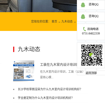
咨询QQ
咨询QQ
您现在的位置：
首页
→
九木动态
→
九木动态
0731-84822339
九木动态
更多>>
工装在九木室内设计培训能学到东西吗?
在九木室内设计培训，工装（公装）
返回顶部
是核心模...
长沙学校草图渲染为什么九木室内设计培训机构好？
块之一，能学到非常系统、落地、能
学全屋定制为什么九木室内设计培训机构好？
直接用于工作的东西，不是泛泛而