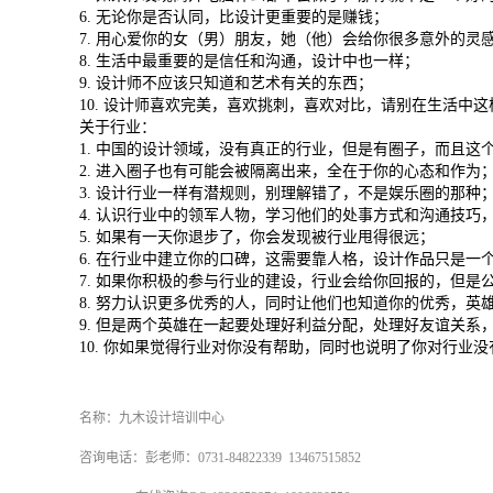
6. 无论你是否认同，比设计更重要的是赚钱；
7. 用心爱你的女（男）朋友，她（他）会给你很多意外的灵
8. 生活中最重要的是信任和沟通，设计中也一样；
9. 设计师不应该只知道和艺术有关的东西；
10. 设计师喜欢完美，喜欢挑刺，喜欢对比，请别在生活中这
关于行业：
1. 中国的设计领域，没有真正的行业，但是有圈子，而且这
2. 进入圈子也有可能会被隔离出来，全在于你的心态和作为
3. 设计行业一样有潜规则，别理解错了，不是娱乐圈的那种
4. 认识行业中的领军人物，学习他们的处事方式和沟通技
5. 如果有一天你退步了，你会发现被行业甩得很远；
6. 在行业中建立你的口碑，这需要靠人格，设计作品只是一
7. 如果你积极的参与行业的建设，行业会给你回报的，但是
8. 努力认识更多优秀的人，同时让他们也知道你的优秀，英
9. 但是两个英雄在一起要处理好利益分配，处理好友谊关
10. 你如果觉得行业对你没有帮助，同时也说明了你对行业
名称：九木设计培训中心
咨询电话：彭老师：0731-84822339 13467515852