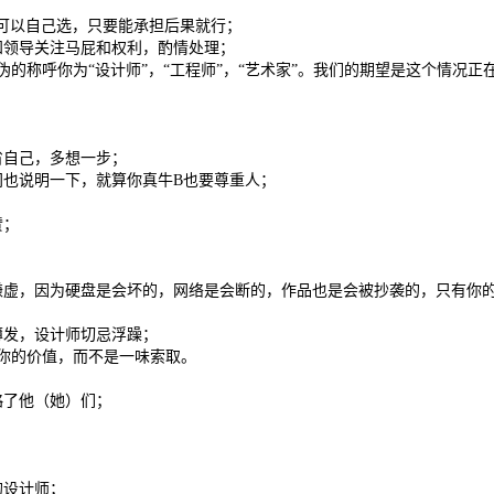
个队你可以自己选，只要能承担后果就行；
无知领导关注马屁和权利，酌情处理；
伪的称呼你为“设计师”，“工程师”，“艺术家”。我们的期望是这个情况正
省自己，多想一步；
间也说明一下，就算你真牛B也要尊重人；
赞；
要谦虚，因为硬盘是会坏的，网络是会断的，作品也是会被抄袭的，只有你
薄发，设计师切忌浮躁；
出你的价值，而不是一味索取。
略了他（她）们；
的设计师；