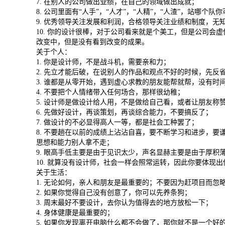
7. 在别人的公司做出业绩，在自己的领域做出成就；
8. 公司里面有“人手”，“人才”，“人精”，“人渣”，站哪
9. 优秀领导关注发展和利润，合格领导关注业绩和制度，
10. 你的设计很棒，对于公司看来就是个美工，但是公司会虚
改变中，但是没有看到改变的成果。
关于个人：
1. 你是设计师，不是战斗机，需要亲和力；
2. 先立才能后破，在说别人的作品和观点不好的时候，先反
3. 谁都是从零开始，遇到虚心求教的朋友能帮就帮，没有时
4. 不要把个人情绪带入任何场合，那样很幼稚；
5. 设计师是做设计给人用，不是做给自己看，或者让朋友称
6. 先做好设计，再谈策划，再谈综合能力，不要搞反了；
7. 做设计的不必显得高人一等，都是社会工种罢了；
8. 不要趟在以前的成绩上沾沾自喜，要不断学习和进步，
思想和能力别人拿不走；
9. 眼高手低主要是由于见识太少，声名显赫主要是由于厚积
10. 就算没有设计师，社会一样会照常运转，因此你要体现
关于生活：
1. 无论如何，亲人和朋友是最重要的；不要因为赶项目而忽
2. 如果你觉得自己没有创意了，你可以先养条狗；
3. 周末最好不要设计，去你认为值得去的地方放松一下；
4. 身体健康是最重要的；
5. 如果你发现离开电脑什么都不会做了，那你就不是一个好