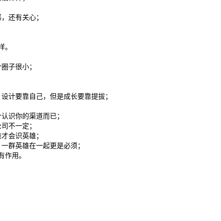
感，还有关心；
样。
个圈子很小；
；
；
巧，设计要靠自己，但是成长要靠提拔；
个认识你的渠道而已；
公司不一定；
雄才会识英雄；
系，一群英雄在一起更是必须；
没有作用。