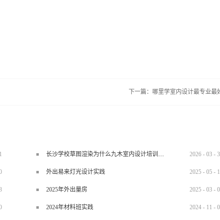
下一篇：
哪里学室内设计最专业最
1
长沙学校草图渲染为什么九木室内设计培训机构好？
2026
-
03
-
3
0
外出易来灯光设计实践
2025
-
05
-
1
3
2025年外出量房
2025
-
03
-
0
0
2024年材料班实践
2024
-
11
-
0