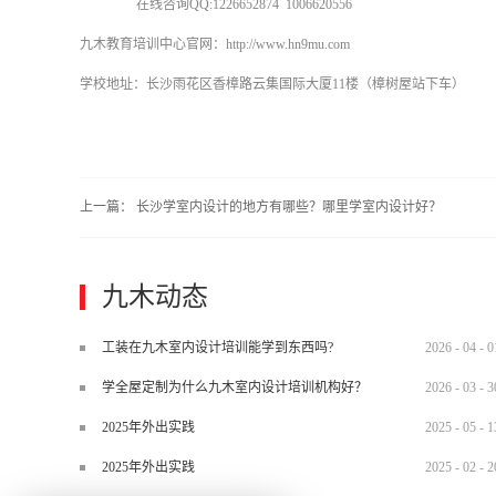
在线咨询QQ:1226652874 1006620556
九木教育培训中心官网：http://www.hn9mu.com
学校地址：长沙雨花区香樟路云集国际大厦11楼（樟树屋站下车）
上一篇：
长沙学室内设计的地方有哪些？哪里学室内设计好？
九木动态
工装在九木室内设计培训能学到东西吗?
2026
-
04
-
0
学全屋定制为什么九木室内设计培训机构好？
2026
-
03
-
3
2025年外出实践
2025
-
05
-
1
2025年外出实践
2025
-
02
-
2