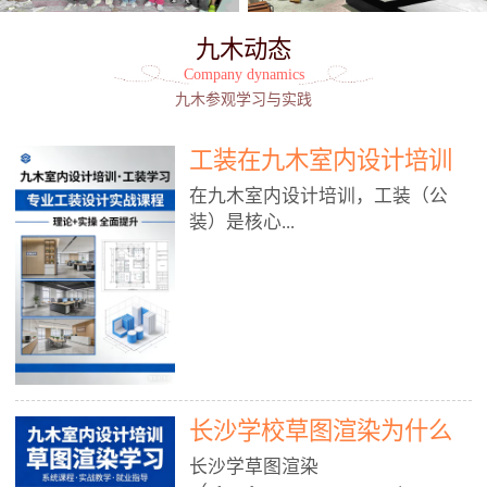
九木动态
Company dynamics
九木参观学习与实践
工装在九木室内设计培训
能学到东西吗?
在九木室内设计培训，工装（公
装）是核心...
模块之一，能学到非常系统、落
地、能直接用于工作的东西，不是
泛泛而谈，而是从规范、软件、材
料、施工到真实项目全链路覆盖。
下面给你讲得非常细、非常全面。
长沙学校草图渲染为什么
一、能学到什么（工装核心内容）
1. 工装类型全覆盖（真实商业空
九木室内设计培训机构
长沙学草图渲染
间）• 餐饮空间：中餐厅、西餐