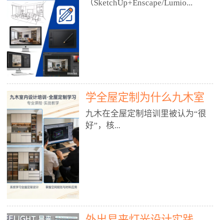
好？
（SketchUp+Enscape/Lumio...
厅、快餐店、奶茶店、火锅店等布
局、动线、后厨、消防、排烟、照
明、材料耐脏耐磨• 办公空间：开
n），九木之所以公认好，核心是
放式办公、会议室、接待区、茶水
只做室内、实战落地、全链路、本
间、强弱电规划• 酒店/民宿：大
地适配、总监带教、就业强，不是
堂、客房、走廊、布草间、消防疏
只教软件，而是教“能直接出图、
散• 商业店铺：服装店、美容院、
谈单、落地”的设计师能力。✅
网咖、展厅、培训机构• 公共空
学全屋定制为什么九木室
一、专一：20年只做室内，草图渲
间：展厅、会所、小型商业综合体
染是核心强项• 湖南少有的只做室
内设计培训机构好？
九木在全屋定制培训里被认为“很
2. 工装必备规范（非常关键）• 消
内设计培训的机构，不搞杂课，
好”，核...
防规范：疏散宽度、喷淋、烟感、
SketchUp+Enscape/Lumion是核心
防火分区、材料阻燃等级• 人体工
课程。• 课程完全贴合长沙本地市
程学：通道宽度、桌椅高度、动线
场：户型、材料、工艺、客户审
心是专注、实战、全链路、本地深
效率• 建筑规范：承重墙、梁位、
美、谈单习惯，学完就能用。• 不
耕、就业强，不是只教软件，而是
层高、设备井、强弱电、给排水•
教泛泛建模，只教室内定制/家装/
教“能直接上岗的设计师能力”。
工装制图标准：平面图、立面图、
工装的草图渲染逻辑。✅ 二、师
一、18年只做室内/全屋定制，够
节点大样、剖面图、材料表3. 全套
资：总监级全职，懂渲染更懂落地
专一• 湖南少有的只做室内设计培
软件技能（工装必备）• CAD：工
• 老师都是10年+实战设计总监，全
外出易来灯光设计实践
训的机构，不搞杂课，全屋定制是