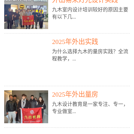
装施工图、深化图、节点大样、规
职授课，每月还在做真实项目。•
核心强项。• 课程完全贴合长沙本
范出图• 3DMAX+Vray：工装效果
九木室内设计培训较好的原因主要
不只教按钮操作，更讲建模逻辑、
地市场（户型、材料、工艺、客户
图、灯光、材质、商业空间表现•
有以下几...
材质真实感、灯光氛围、客户视
习惯），学完就能用。二、总监级
SU草图大师：快速建模、方案推敲
角、出图规范。• 创始人/艺术总监
全职师资，讲真东西• 老师都是10
• 酷家乐：快速出方案、全景图、
亲自带课，拿过行业金奖，懂设计
年+实战设计总监，全职授课，每
谈单展示• PS：效果图后期、方案
点： 1. 专注室内设计教育：是湖南
也懂市场。✅ 三、实战：3倍实操
2025年外出实践
月还在做真实项目。• 不只教软
排版、汇报PPT4. 材料与施工（工
唯一一家专业做室内设计教育的学
+真实项目，拒绝纸上谈兵• 实践课
件，更讲量房、谈单、预算、避
为什么选择九木的量房实践？全流
装最值钱的部分）• 工装常用材
校，专注设计教育20年，是专一、
时是理论3倍+，每周工地/材料市
坑、落地，都是一线经验。• 创始
程教学，...
料：地砖、石材、铝扣板、防火
专业、专注的高端室内设计培训品
场/家具馆实训。• 全程做真实项
人杨程老师亲自授课，拿过行业金
板、乳胶漆、木饰面、玻璃、不锈
牌，采用专业、实战的“理论加实
目：量房→CAD导入→SU建模
奖，懂设计也懂市场。三、实战为
钢• 施工工艺：吊顶、隔墙、地
践”教学模式，能从多方面培养室
→Enscape实时渲染→出图→谈单
王，拒绝纸上谈兵• 实践课时是理
从理论到落地 学习量房核心工
面、水电、防水、强弱电、消防改
内设计人才。2. 师资力量雄厚：由
→工地跟进。• 毕业至少15套SU模
论3倍+，每周工地/材料市场实
具：卷尺、激光测距仪、记录本
造• 成本控制：工装预算、报价、
10年以上经验的设计总监亲自授
型+10套高质量渲染图+3套完整方
训。• 学员全程参与真实项目：量
2025年外出量房
等，掌握“墙面平整度检测”“管道
损耗、工期管理• 工地实践：量
课，教师均为公司全职设计总监，
案，作品集直接求职。• 建模关联
房→CAD/酷家乐→拆单→预算→
定位”“空间动线规划”等实操技
房、现场交底、施工问题处理5. 方
在本行业从事设计工作8 - 10年以
九木设计教育是一家专注、专一，
CAD尺寸，渲染可预览材料/灯光/
谈单→工地跟进。• 毕业至少15套
巧。 结合CAD软件现场绘制原始
案设计能力（从0到完整方案）• 需
上。他们每月都有项目要做，能带
专业做室...
动线，提前发现落地问题。✅ 四、
施工图+3个完整案例，作品集直接
结构图，理解户型优缺点，为设计
求分析：客户定位、预算、风格、
领学生参与量房、谈单等实践活
课程：全链路，学完就是“会渲染
找工作。四、全链路课程，学完就
方案提供精准依据。工地实地教
功能• 平面布局：动线、分区、效
动，让学生学完可直接上岗，且对
的设计师”• 软件精通：SU建模（组
是设计师• 覆盖：软件（CAD/酷家
学，直面真实挑战 走进真实装修
率、合规• 风格设计：现代、极
学生认真负责。3. 教学模式多样：
内设计培训的机构，拥有19年的丰
件/场景/剖面/联动CAD）+