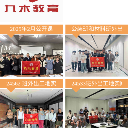
2025年2月公开课
公装班和材料班外出
24562 班外出工地实践
24533班外出工地实践