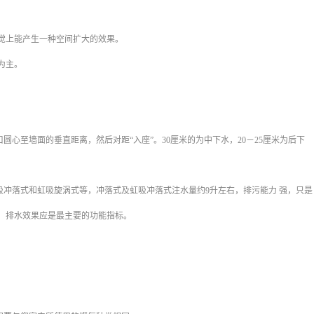
觉上能产生一种空间扩大的效果。
为主。
圆心至墙面的垂直距离，然后对距“入座”。
30
厘米的为中下水，
20
－
25
厘米为后下
吸冲落式和虹吸旋涡式等，冲落式及虹吸冲落式注水量约
9
升左右，排污能力
强，只是
，排水效果应是最主要的功能指标。