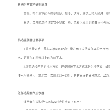
根据浴室面积选购洁具
首先，整个浴室的色调要较淡，较冷，这样，感觉上较为通风，视
其次，洁具的选择也要较小型化一些，色彩以浅色调的白色和骨色
挑选座便器注意事项
1.
注意量好管口圆心与墙面的距离：量准用于安放座便器的污水管口
水，距离在
40
厘米以上的为前下水。
2.
注意选择不同的排水方式：座便器按下水方式或分为冲落式、虹
冲水时噪音大；旋涡式一次用水
13
－
15
升，具有良好的静音效果。显然
怎样选购燃气热水器
消费者在选购燃气热水器时应注意以下几点：