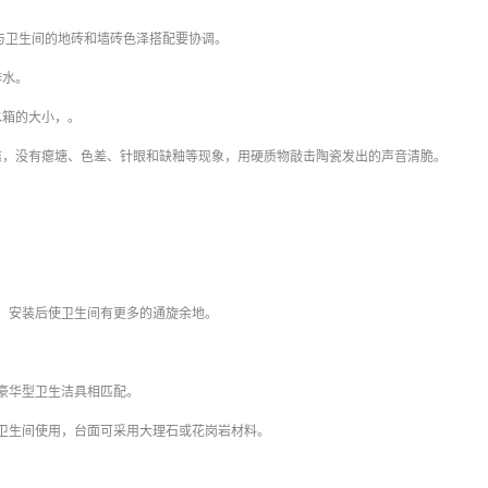
与卫生间的地砖和墙砖色泽搭配要协调。
排水。
水箱的大小，。
洁，没有瘪塘、色差、针眼和缺釉等现象，用硬质物敲击陶瓷发出的声音清脆。
安装后使卫生间有更多的通旋余地。
豪华型卫生洁具相匹配。
生间使用，台面可采用大理石或花岗岩材料。