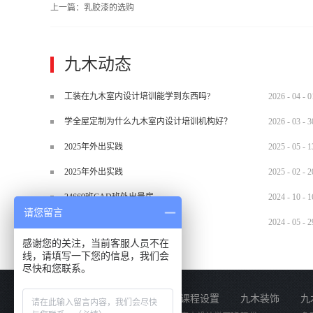
上一篇：
乳胶漆的选购
九木动态
工装在九木室内设计培训能学到东西吗?
2026
-
04
-
0
学全屋定制为什么九木室内设计培训机构好？
2026
-
03
-
3
2025年外出实践
2025
-
05
-
1
2025年外出实践
2025
-
02
-
2
24669班CAD班外出量房
2024
-
10
-
1
请您留言
2024.5.29材料班外出实训
2024
-
05
-
2
感谢您的关注，当前客服人员不在
线，请填写一下您的信息，我们会
尽快和您联系。
关于我们
课程设置
九木装饰
九