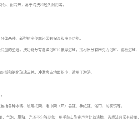
蚀、耐冷热，易于清洗和经久耐用等。
和分体两种。新型的座便器还带有保温和净身功能。
洗底盘的坐浴。按功能分有泡澡浴缸和按摩浴缸。接材质分有压克力浴缸、钢板浴缸、
RP
板和钢化玻璃三种。冲淋房占地面积小，适用于淋浴。
多。
还包括各种水嘴、玻璃托架、毛巾架（环）皂缸、手纸缸、浴帘、防雾镜等。
、气泡、脱釉、光泽不匀等现象；用手敲击陶瓷声音比较清脆。劣质洁具常有砂眼