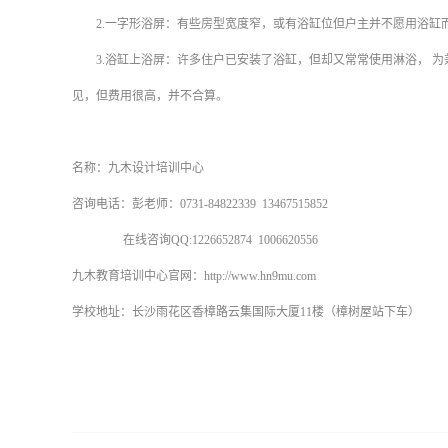
2.
一字形浴屏：有些房型宽度窄，或有浴缸位但户主并不愿用浴缸
3.
浴缸上浴屏：许多住户已安装了浴缸，但却又常常使用淋浴，
为
见，但费用很高，并不合算。
名称：九木设计培训中心
咨询电话：彭老师：0731-84822339 13467515852
在线咨询QQ:1226652874 1006620556
九木教育培训中心官网：http://www.hn9mu.com
学校地址：长沙雨花区香樟路云集国际大厦11楼（樟树屋站下车）