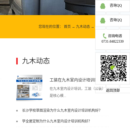
咨询QQ
咨询QQ
您现在的位置：
首页
→
九木动态
→
九木动态
0731-84822339
九木动态
更多>>
工装在九木室内设计培训能学到东西吗?
在九木室内设计培训，工装（公装）
返回顶部
是核心模...
长沙学校草图渲染为什么九木室内设计培训机构好？
、
块之一，能学到非常系统、落地、能
学全屋定制为什么九木室内设计培训机构好？
直接用于工作的东西，不是泛泛而