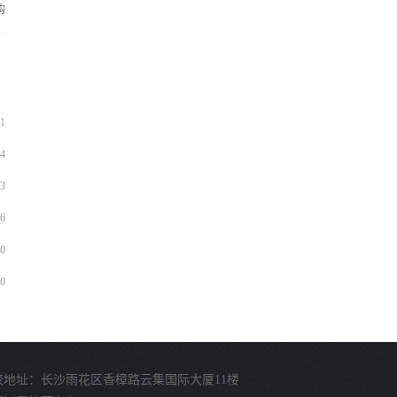
购
1
4
3
6
0
0
校地址：长沙雨花区香樟路云集国际大厦11楼