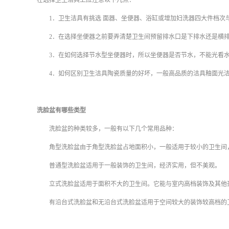
在选择卫生洁具上应注意以下几点：
1
．卫生洁具有挑选
面器、坐便器、浴缸或增加妇洗器四大件档次
2
．在选择坐便器之前要弄清楚卫生间预留排水口是下排水还是横
3
．在如何选择节水型坐便器时，所以坐便器是否节水，不能光看
4
．如何区别卫生洁具陶瓷质量的好坏，一般高品质的洁具釉面光
洗脸盆有哪些类型
洗脸盆的种类较多，一般有以下几个常用品种：
角型洗脸盆由于角型洗脸盆占地面积小，一般适用于较小的卫生间，
普通型洗脸盆适用于一般装饰的卫生间，经济实用，但不美观。
立式洗脸盆适用于面积不大的卫生间。它能与室内高档装饰及其他
有沿台式洗脸盆和无沿台式洗脸盆适用于空间较大的装饰较高档的卫