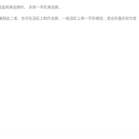
而选用淋浴屏时，
多用一字形淋浴屏。
兼顾此二者，也可在浴缸上制作浴屏，一般浴缸上用一字形缩短，或全折叠形较为常