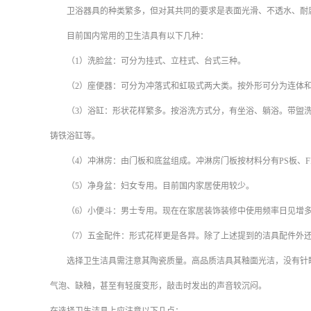
卫浴器具的种类繁多，但对其共同的要求是表面光滑、不透水、耐腐
目前国内常用的卫生洁具有以下几种：
（
1
）洗脸盆：可分为挂式、立柱式、台式三种。
（
2
）座便器：可分为冲落式和虹吸式两大类。按外形可分为连体
（
3
）浴缸：形状花样繁多。按浴洗方式分，有坐浴、躺浴。带盥
铸铁浴缸等。
（
4
）冲淋房：由门板和底盆组成。冲淋房门板按材料分有
PS
板、
F
（
5
）净身盆：妇女专用。目前国内家居使用较少。
（
6
）小便斗：男士专用。现在在家居装饰装修中使用频率日见增
（
7
）五金配件：形式花样更是各异。除了上述提到的洁具配件外
选择卫生洁具需注意其陶瓷质量。高品质洁具其釉面光洁，没有针眼
气泡、缺釉，甚至有轻度变形，敲击时发出的声音较沉闷。