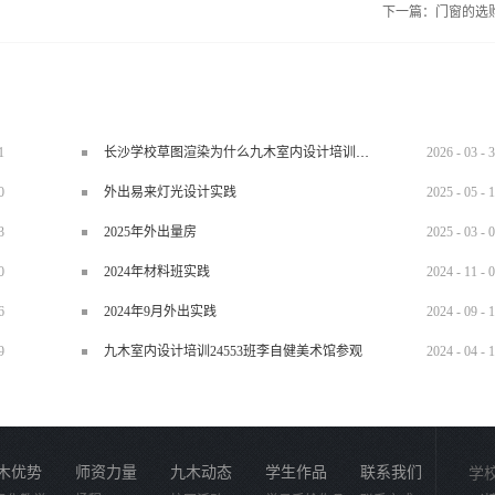
下一篇：
门窗的选
1
长沙学校草图渲染为什么九木室内设计培训机构好？
2026
-
03
-
3
0
外出易来灯光设计实践
2025
-
05
-
1
3
2025年外出量房
2025
-
03
-
0
0
2024年材料班实践
2024
-
11
-
0
6
2024年9月外出实践
2024
-
09
-
1
9
九木室内设计培训24553班李自健美术馆参观
2024
-
04
-
1
木优势
师资力量
九木动态
学生作品
联系我们
学