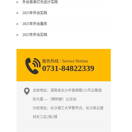
谈，而是从规范、软件、材料、施工
外出易来灯光设计实践
到真实项目全链路覆盖。下面给你讲
2025年外出实践
得非常细、非常全面。一、能学到什
么（工装核心内容）1. 工装类型全覆
2025年外出量房
盖（真实商业空间）• 餐饮空间：中餐
2025年外出实践
厅、西餐厅、快餐店、奶茶店、火锅
店等布局、动线、后厨、消防、排
烟、照明、材料耐脏耐磨• 办公空间：
开放式办公、会议室、接待区、茶
服务热线 / Service Hotline
水...
0731-84822339
总校地址：湖南省长沙市香樟路255号云集国
际大厦----（樟树屋）公交站
分校地址：长沙理工大学教学点，长沙高云建
、
材东三区2栋2楼