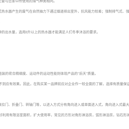
定要与您家中所使用的煤气种类相同。
式热水器产生的废气在自然抽力下通过烟道排出室外，抗风能力较差；强制排气式、
。
钟的出水量，选用
8
升以上的热水器才能满足人们冬季沐浴的要求。
装的密合精细度、运动件的运动性能则体现产品的“后天”质量。
到应有效果。因此，在购买某一品牌前应对企业作一较全面的了解，选择有质量保
推拉门、折叠门、转轴门等，以进入方式分有角向进入或单面进入式，角向进入式最
好利用有限浴室面积，扩大使用率，常见的方形对角形淋浴房，弧形淋浴房，钻石形