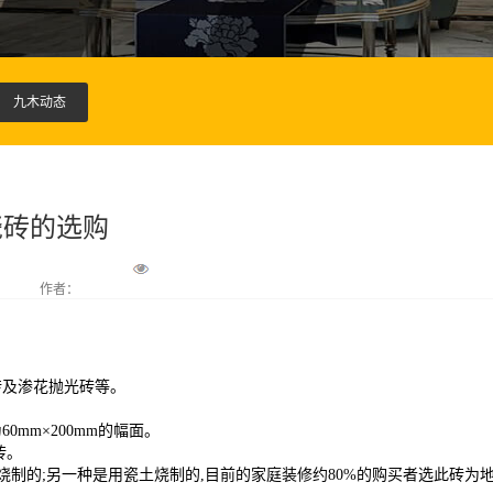
九木动态
瓷砖的选购
作者：
砖及渗花抛光砖等。
为
60mm
×
200mm
的幅面。
砖。
烧制的;另一种是用瓷土烧制的,目前的家庭装修约80%的购买者选此砖为