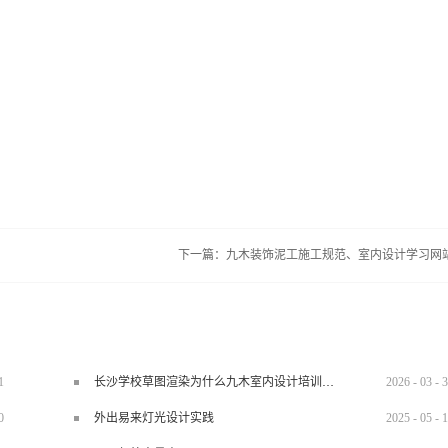
下一篇：
九木装饰泥工施工规范、室内设计学习网
1
长沙学校草图渲染为什么九木室内设计培训机构好？
2026
-
03
-
3
0
外出易来灯光设计实践
2025
-
05
-
1