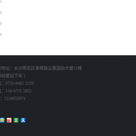
3
6
0
0
校地址：长沙雨花区香樟路云集国际大厦11楼
樟树屋站下车 ）
0731-8482 2339
134-6751 5852
：1226652874