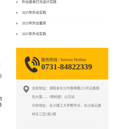
谈，而是从规范、软件、材料、施工
外出易来灯光设计实践
到真实项目全链路覆盖。下面给你讲
2025年外出实践
得非常细、非常全面。一、能学到什
么（工装核心内容）1. 工装类型全覆
2025年外出量房
盖（真实商业空间）• 餐饮空间：中餐
2025年外出实践
厅、西餐厅、快餐店、奶茶店、火锅
店等布局、动线、后厨、消防、排
烟、照明、材料耐脏耐磨• 办公空间：
开放式办公、会议室、接待区、茶
服务热线 / Service Hotline
水...
发
0731-84822339
衔
总校地址：湖南省长沙市香樟路255号云集国
际大厦----（樟树屋）公交站
明
能
分校地址：长沙理工大学教学点，长沙高云建
材东三区2栋2楼