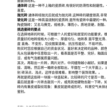
面装饰材料。
通体砖
:这是一种不上釉的瓷质砖,有很好的防滑性和耐磨性。
喜爱。
抛光砖
:通体砖经抛光后就成为抛光砖,这种砖的硬度很高,非
玻化砖
:这是一种高温烧制的瓷质砖,是所有瓷砖中最硬的一
陶瓷锦砖
：
又名马赛克，规格多，薄而小，质地坚硬，耐酸
挑选瓷砖的要点
在选择地砖的时候，可根据个人的爱好和居室的功能要求，
质量好的地砖规格大小统一、厚度均匀，地砖表
面平整光滑
度
直角、不变形，花纹图案清晰，抗压性能好，不易坏损。
购买时您应根据自己的资金状况、喜好来决定砖的品种、颜
先从包装箱中任意取出一片，看表面是否平整、完好，釉面
涩、或有气泡都属质量问题。
其次，再取出一片砖，两片对齐，中间缝隙越小越好。如果
接、清晰。然后将一箱砖全部取出，平摆在
一个大平面上，
别
砖深点、浅点，这样会很难看，影响整个装饰效果。。
再就是把这些砖一块挨一块竖起来，比较砖的尺寸是否一致
最后就是拿一片砖去敲另一片，或用其他硬物去敲一下砖，
砖内有重皮或裂纹现象：重皮就是砖成形时，
料里空气未排
鉴别。