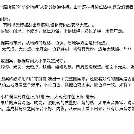
一般所说的"防滑地砖"大部分是通体砖。由于这种砖价位适中,颇受消费者
常耐磨。
种。有时抛光砖被刮出划痕时,玻化砖仍然安然无恙。。
、耐碱、耐磨、不渗水，抗压力强，不易破碎，彩色多样，用途广泛。
根据实地布局，从地砖的规格、色调、质地等方面进行筛选。
、无气泡、无污点、无麻面、色彩鲜明、均匀有光泽、边角无缺陷、９０
色或图案，根据房间大小来决定尺寸。
应均匀、光亮、无斑点、缺釉、磕碰现象，四周边缘规整。釉面不光亮、
是图案砖必须用四片才能拼
凑出一个完整图案来，还应看好砖的图案是否
从稍远地方看整个效果，不论白色、其他色或图案，应色泽一致，如有个
，小砖偏差允许在正负
1
毫
米，大砖允许在正负
2
毫米。
如果砖的声音清脆、响亮，
说明砖的质量好、烧的熟；如果声音异常，说
出，造成料与料之间结合不好、内裂，从表面上看不出来，只有听声音才