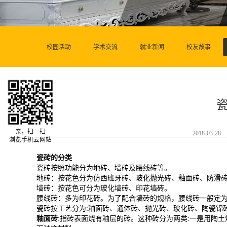
校园活动
学术交流
就业新闻
校友故事
亲，扫一扫
2018-03-28
浏览手机云网站
瓷砖的分类
瓷砖按照功能分为地砖、墙砖及腰线砖等。
地砖：按花色分为仿西班牙砖、玻化抛光砖、釉面砖、防滑
墙砖：按花色可分为玻化墙砖、印花墙砖。
腰线砖：多为印花砖。为了配合墙砖的规格，腰线砖一般定
瓷砖按工艺分为:釉面砖、通体砖、抛光砖、玻化砖、陶瓷锦
釉面砖
:指砖表面烧有釉层的砖。这种砖分为两类:一是用陶土