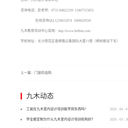
名称：九木设计培训中心
咨询电话：彭老师：0731-84822339 13467515852
在线咨询QQ:1226652874 1006620556
九木教育培训中心官网：http://www.hn9mu.com
学校地址：长沙雨花区香樟路云集国际大厦11楼（樟树屋站下车）
上一篇：
门窗的选购
九木动态
工装在九木室内设计培训能学到东西吗?
2026
-
04
-
0
学全屋定制为什么九木室内设计培训机构好？
2026
-
03
-
3