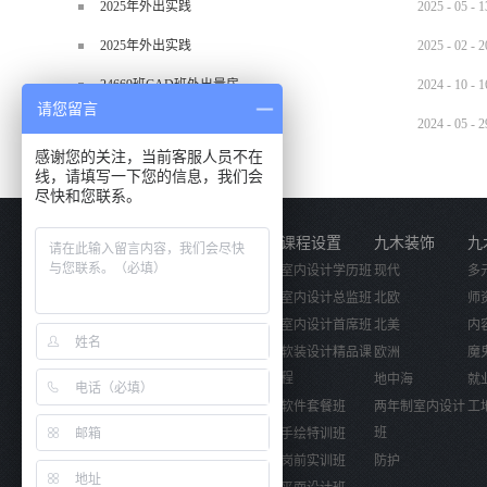
2025年外出实践
2025
-
05
-
1
2025年外出实践
2025
-
02
-
2
24669班CAD班外出量房
2024
-
10
-
1
请您留言
2024.5.29材料班外出实训
2024
-
05
-
2
感谢您的关注，当前客服人员不在
线，请填写一下您的信息，我们会
尽快和您联系。
关于我们
课程设置
九木装饰
九
公司简介
室内设计学历班
现代
多
企业文化
室内设计总监班
北欧
师
活动视频
室内设计首席班
北美
内
软装设计精品课
欧洲
魔
程
地中海
就
软件套餐班
两年制室内设计
工
班
手绘特训班
岗前实训班
防护