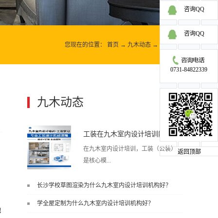
咨询QQ
咨询QQ
您现在的位置：
首页
→
九木动态
→
九木动态
0731-84822339
九木动态
更多>>
工装在九木室内设计培训能学到东西吗?
在九木室内设计培训，工装（公装）
返回顶部
是核心模...
长沙学校草图渲染为什么九木室内设计培训机构好？
块之一，能学到非常系统、落地、能
学全屋定制为什么九木室内设计培训机构好？
直接用于工作的东西，不是泛泛而
地