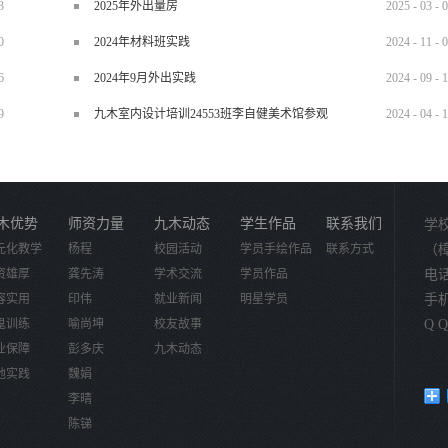
3
2025年外出量房
2025
-
03
-
0
0
2024年材料班实践
2024
-
11
-
0
6
2024年9月外出实践
2024
-
09
-
1
9
九木室内设计培训24553班李自健美术馆参观
2024
-
04
-
1
木优势
师资力量
九木动态
学生作品
联系我们
学
元化教学
杨程
校园活动
学员手绘作品
联系方式
（
资雄厚
龚先涛
学术交流
学员作品
电话：
容实用
印伟
就业新闻
明星学员
手机：
鬼训练
喻尚坤
校友故事
Q Q
业保障
彭多庆
九木动态
地实践
魏娟
李晴
陈锑