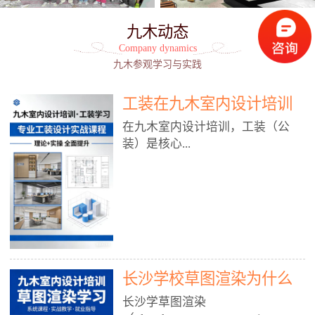
九木动态
Company dynamics
九木参观学习与实践
工装在九木室内设计培训
能学到东西吗?
在九木室内设计培训，工装（公
装）是核心...
模块之一，能学到非常系统、落
地、能直接用于工作的东西，不是
泛泛而谈，而是从规范、软件、材
料、施工到真实项目全链路覆盖。
下面给你讲得非常细、非常全面。
长沙学校草图渲染为什么
一、能学到什么（工装核心内容）
1. 工装类型全覆盖（真实商业空
九木室内设计培训机构
长沙学草图渲染
间）• 餐饮空间：中餐厅、西餐