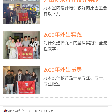
装施工图、深化图、节点大样、规
职授课，每月还在做真实项目。•
核心强项。• 课程完全贴合长沙本
范出图• 3DMAX+Vray：工装效果
九木室内设计培训较好的原因主要
不只教按钮操作，更讲建模逻辑、
地市场（户型、材料、工艺、客户
图、灯光、材质、商业空间表现•
有以下几...
材质真实感、灯光氛围、客户视
习惯），学完就能用。二、总监级
SU草图大师：快速建模、方案推敲
角、出图规范。• 创始人/艺术总监
全职师资，讲真东西• 老师都是10
• 酷家乐：快速出方案、全景图、
亲自带课，拿过行业金奖，懂设计
年+实战设计总监，全职授课，每
谈单展示• PS：效果图后期、方案
点： 1. 专注室内设计教育：是湖南
也懂市场。✅ 三、实战：3倍实操
2025年外出实践
月还在做真实项目。• 不只教软
排版、汇报PPT4. 材料与施工（工
唯一一家专业做室内设计教育的学
+真实项目，拒绝纸上谈兵• 实践课
件，更讲量房、谈单、预算、避
为什么选择九木的量房实践？全流
装最值钱的部分）• 工装常用材
校，专注设计教育20年，是专一、
时是理论3倍+，每周工地/材料市
坑、落地，都是一线经验。• 创始
程教学，...
料：地砖、石材、铝扣板、防火
专业、专注的高端室内设计培训品
场/家具馆实训。• 全程做真实项
人杨程老师亲自授课，拿过行业金
板、乳胶漆、木饰面、玻璃、不锈
牌，采用专业、实战的“理论加实
目：量房→CAD导入→SU建模
奖，懂设计也懂市场。三、实战为
钢• 施工工艺：吊顶、隔墙、地
践”教学模式，能从多方面培养室
→Enscape实时渲染→出图→谈单
王，拒绝纸上谈兵• 实践课时是理
从理论到落地 学习量房核心工
面、水电、防水、强弱电、消防改
内设计人才。2. 师资力量雄厚：由
2025年外出量房
→工地跟进。• 毕业至少15套SU模
论3倍+，每周工地/材料市场实
具：卷尺、激光测距仪、记录本
造• 成本控制：工装预算、报价、
10年以上经验的设计总监亲自授
型+10套高质量渲染图+3套完整方
训。• 学员全程参与真实项目：量
九木设计教育是一家专注、专一，
等，掌握“墙面平整度检测”“管道
损耗、工期管理• 工地实践：量
课，教师均为公司全职设计总监，
案，作品集直接求职。• 建模关联
房→CAD/酷家乐→拆单→预算→
专业做室...
定位”“空间动线规划”等实操技
房、现场交底、施工问题处理5. 方
在本行业从事设计工作8 - 10年以
CAD尺寸，渲染可预览材料/灯光/
谈单→工地跟进。• 毕业至少15套
巧。 结合CAD软件现场绘制原始
案设计能力（从0到完整方案）• 需
上。他们每月都有项目要做，能带
动线，提前发现落地问题。✅ 四、
施工图+3个完整案例，作品集直接
结构图，理解户型优缺点，为设计
求分析：客户定位、预算、风格、
领学生参与量房、谈单等实践活
课程：全链路，学完就是“会渲染
找工作。四、全链路课程，学完就
内设计培训的机构，拥有19年的丰
方案提供精准依据。工地实地教
功能• 平面布局：动线、分区、效
动，让学生学完可直接上岗，且对
的设计师”• 软件精通：SU建模（组
是设计师• 覆盖：软件（CAD/酷家
富经验。无论您是否有设计基础，
学，直面真实挑战 走进真实装修
率、合规• 风格设计：现代、极
学生认真负责。3. 教学模式多样：
件/场景/剖面/联动CAD）+
湘公网安备 43011102002347号