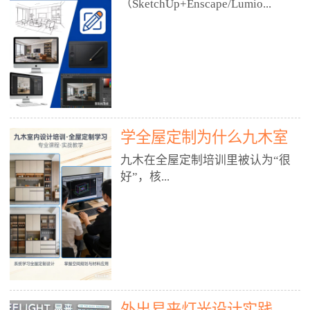
好？
（SketchUp+Enscape/Lumio...
厅、快餐店、奶茶店、火锅店等布
局、动线、后厨、消防、排烟、照
明、材料耐脏耐磨• 办公空间：开
n），九木之所以公认好，核心是
放式办公、会议室、接待区、茶水
只做室内、实战落地、全链路、本
间、强弱电规划• 酒店/民宿：大
地适配、总监带教、就业强，不是
堂、客房、走廊、布草间、消防疏
只教软件，而是教“能直接出图、
散• 商业店铺：服装店、美容院、
谈单、落地”的设计师能力。✅
网咖、展厅、培训机构• 公共空
学全屋定制为什么九木室
一、专一：20年只做室内，草图渲
间：展厅、会所、小型商业综合体
染是核心强项• 湖南少有的只做室
内设计培训机构好？
九木在全屋定制培训里被认为“很
2. 工装必备规范（非常关键）• 消
内设计培训的机构，不搞杂课，
好”，核...
防规范：疏散宽度、喷淋、烟感、
SketchUp+Enscape/Lumion是核心
防火分区、材料阻燃等级• 人体工
课程。• 课程完全贴合长沙本地市
程学：通道宽度、桌椅高度、动线
场：户型、材料、工艺、客户审
心是专注、实战、全链路、本地深
效率• 建筑规范：承重墙、梁位、
美、谈单习惯，学完就能用。• 不
耕、就业强，不是只教软件，而是
层高、设备井、强弱电、给排水•
教泛泛建模，只教室内定制/家装/
教“能直接上岗的设计师能力”。
工装制图标准：平面图、立面图、
工装的草图渲染逻辑。✅ 二、师
一、18年只做室内/全屋定制，够
节点大样、剖面图、材料表3. 全套
资：总监级全职，懂渲染更懂落地
专一• 湖南少有的只做室内设计培
软件技能（工装必备）• CAD：工
• 老师都是10年+实战设计总监，全
外出易来灯光设计实践
训的机构，不搞杂课，全屋定制是