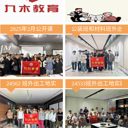
2025年2月公开课
公装班和材料班外出
24562 班外出工地实践
24533班外出工地实践