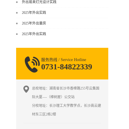
谈，而是从规范、软件、材料、施工
外出易来灯光设计实践
到真实项目全链路覆盖。下面给你讲
2025年外出实践
得非常细、非常全面。一、能学到什
么（工装核心内容）1. 工装类型全覆
2025年外出量房
盖（真实商业空间）• 餐饮空间：中餐
2025年外出实践
厅、西餐厅、快餐店、奶茶店、火锅
店等布局、动线、后厨、消防、排
烟、照明、材料耐脏耐磨• 办公空间：
开放式办公、会议室、接待区、茶
服务热线 / Service Hotline
水...
0731-84822339
总校地址：湖南省长沙市香樟路255号云集国
际大厦----（樟树屋）公交站
分校地址：长沙理工大学教学点，长沙高云建
材东三区2栋2楼