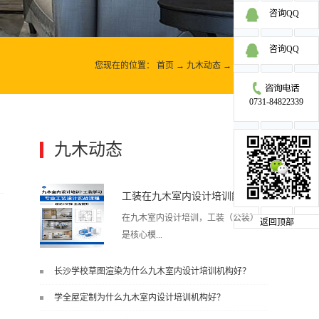
咨询QQ
咨询QQ
您现在的位置：
首页
→
九木动态
→
九木动态
0731-84822339
九木动态
更多>>
工装在九木室内设计培训能学到东西吗?
在九木室内设计培训，工装（公装）
返回顶部
是核心模...
长沙学校草图渲染为什么九木室内设计培训机构好？
块之一，能学到非常系统、落地、能
学全屋定制为什么九木室内设计培训机构好？
直接用于工作的东西，不是泛泛而