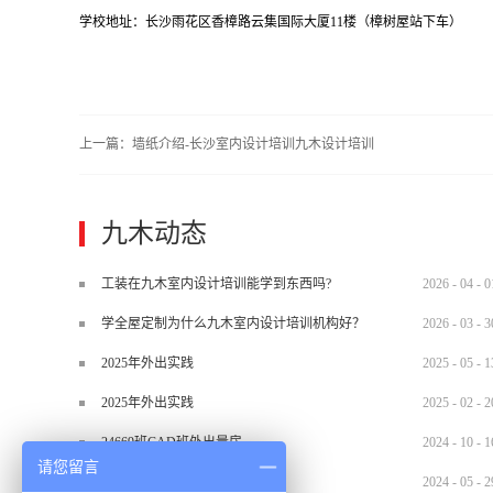
学校地址：长沙雨花区香樟路云集国际大厦11楼（樟树屋站下车）
上一篇：
墙纸介绍-长沙室内设计培训九木设计培训
九木动态
工装在九木室内设计培训能学到东西吗?
2026
-
04
-
0
学全屋定制为什么九木室内设计培训机构好？
2026
-
03
-
3
2025年外出实践
2025
-
05
-
1
2025年外出实践
2025
-
02
-
2
24669班CAD班外出量房
2024
-
10
-
1
请您留言
2024.5.29材料班外出实训
2024
-
05
-
2